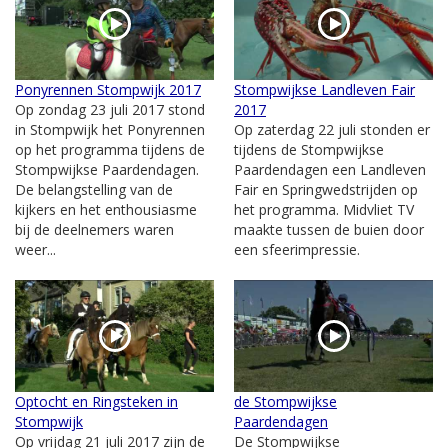
Ponyrennen Stompwijk 2017
Stompwijkse Landleven Fair
Op zondag 23 juli 2017 stond
2017
in Stompwijk het Ponyrennen
Op zaterdag 22 juli stonden er
op het programma tijdens de
tijdens de Stompwijkse
Stompwijkse Paardendagen.
Paardendagen een Landleven
De belangstelling van de
Fair en Springwedstrijden op
kijkers en het enthousiasme
het programma. Midvliet TV
bij de deelnemers waren
maakte tussen de buien door
weer...
een sfeerimpressie.
Optocht en Ringsteken in
de Stompwijkse
Stompwijk
Paardendagen
Op vrijdag 21 juli 2017 zijn de
De Stompwijkse