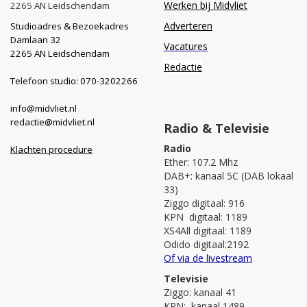
Werken bij Midvliet
2265 AN Leidschendam
Adverteren
Studioadres & Bezoekadres
Damlaan 32
Vacatures
2265 AN Leidschendam
Redactie
Telefoon studio: 070-3202266
info@midvliet.nl
redactie@midvliet.nl
Radio & Televisie
Radio
Klachten procedure
Ether: 107.2 Mhz
DAB+: kanaal 5C (DAB lokaal
33)
Ziggo digitaal: 916
KPN digitaal: 1189
XS4All digitaal: 1189
Odido digitaal:2192
Of via de livestream
Televisie
Ziggo: kanaal 41
KPN: kanaal 1489