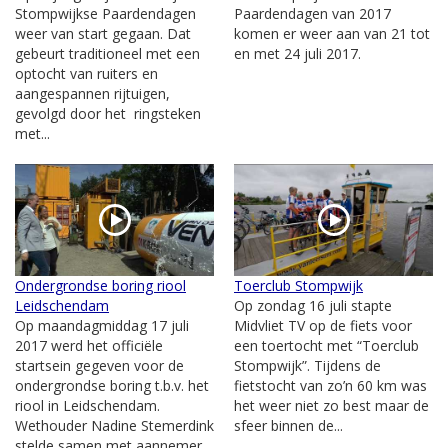
Stompwijkse Paardendagen
Paardendagen van 2017
weer van start gegaan. Dat
komen er weer aan van 21 tot
gebeurt traditioneel met een
en met 24 juli 2017.
optocht van ruiters en
aangespannen rijtuigen,
gevolgd door het ringsteken
met...
Ondergrondse boring riool
Toerclub Stompwijk
Leidschendam
Op zondag 16 juli stapte
Op maandagmiddag 17 juli
Midvliet TV op de fiets voor
2017 werd het officiële
een toertocht met “Toerclub
startsein gegeven voor de
Stompwijk”. Tijdens de
ondergrondse boring t.b.v. het
fietstocht van zo’n 60 km was
riool in Leidschendam.
het weer niet zo best maar de
Wethouder Nadine Stemerdink
sfeer binnen de...
stelde samen met aannemer