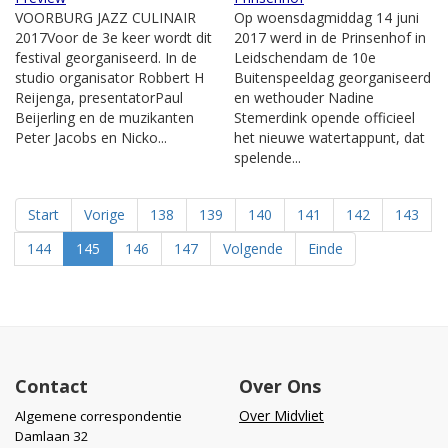
VOORBURG JAZZ CULINAIR
Op woensdagmiddag 14 juni
2017Voor de 3e keer wordt dit
2017 werd in de Prinsenhof in
festival georganiseerd. In de
Leidschendam de 10e
studio organisator Robbert H
Buitenspeeldag georganiseerd
Reijenga, presentatorPaul
en wethouder Nadine
Beijerling en de muzikanten
Stemerdink opende officieel
Peter Jacobs en Nicko...
het nieuwe watertappunt, dat
spelende...
Start
Vorige
138
139
140
141
142
143
144
145
146
147
Volgende
Einde
Contact
Over Ons
Over Midvliet
Algemene correspondentie
Damlaan 32