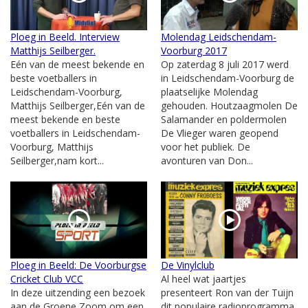
Ploeg in Beeld. Interview
Molendag Leidschendam-
Matthijs Seilberger.
Voorburg 2017
Eén van de meest bekende en
Op zaterdag 8 juli 2017 werd
beste voetballers in
in Leidschendam-Voorburg de
Leidschendam-Voorburg,
plaatselijke Molendag
Matthijs Seilberger,Eén van de
gehouden. Houtzaagmolen De
meest bekende en beste
Salamander en poldermolen
voetballers in Leidschendam-
De Vlieger waren geopend
Voorburg, Matthijs
voor het publiek. De
Seilberger,nam kort...
avonturen van Don...
Ploeg in Beeld: De Voorburgse
De Vinylclub
Cricket Club VCC
Al heel wat jaartjes
In deze uitzending een bezoek
presenteert Ron van der Tuijn
aan de Groene Zoom om een
dit populaire radioprogramma