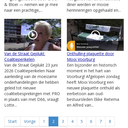
& Bloei — nemen we je mee
diner werden er mooie
naar een prachtige,...
herinneringen opgehaald en...
Van de Straat Geplukt:
Onthulling plaquette door
Coalitieperikelen
Mooi Voorburg
Van de Straat Geplukt 23 juni
Een bijzonder en historisch
2026 Coalitieperikelen Naar
moment in het hart van
aanleiding van de moeizame
Voorburg! Afgelopen zondag
onderhandelingen die hebben
heeft Mooi Voorburg een
geleid tot nieuwe
nieuwe plaquette onthuld als
coalitiebesprekingen met PRO
eerbetoon aan oud-
in plaats van met D66, vraagt
bestuursleden Ekke Rietema
Lotte...
en Alfred van...
Start
Vorige
1
2
3
4
5
6
7
8