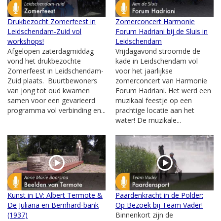
Drukbezocht Zomerfeest in
Zomerconcert Harmonie
Leidschendam-Zuid vol
Forum Hadriani bij de Sluis in
workshops!
Leidschendam
Afgelopen zaterdagmiddag
Vrijdagavond stroomde de
vond het drukbezochte
kade in Leidschendam vol
Zomerfeest in Leidschendam-
voor het jaarlijkse
Zuid plaats. Buurtbewoners
zomerconcert van Harmonie
van jong tot oud kwamen
Forum Hadriani. Het werd een
samen voor een gevarieerd
muzikaal feestje op een
programma vol verbinding en...
prachtige locatie aan het
water! De muzikale...
Kunst in LV: Albert Termote &
Paardenkracht in de Polder:
De Juliana en Bernhard-bank
Op Bezoek bij Team Vader!
(1937)
Binnenkort zijn de