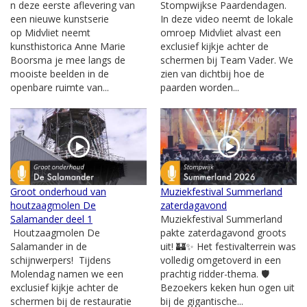
n deze eerste aflevering van
Stompwijkse Paardendagen.
een nieuwe kunstserie
In deze video neemt de lokale
op Midvliet neemt
omroep Midvliet alvast een
kunsthistorica Anne Marie
exclusief kijkje achter de
Boorsma je mee langs de
schermen bij Team Vader. We
mooiste beelden in de
zien van dichtbij hoe de
openbare ruimte van...
paarden worden...
Groot onderhoud van
Muziekfestival Summerland
houtzaagmolen De
zaterdagavond
Salamander deel 1
Muziekfestival Summerland
Houtzaagmolen De
pakte zaterdagavond groots
Salamander in de
uit! 🏰✨ Het festivalterrein was
schijnwerpers! Tijdens
volledig omgetoverd in een
Molendag namen we een
prachtig ridder-thema. 🛡️
exclusief kijkje achter de
Bezoekers keken hun ogen uit
schermen bij de restauratie
bij de gigantische...