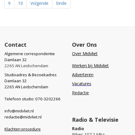
9
10
Volgende
Einde
Contact
Over Ons
Over Midvliet
Algemene correspondentie
Damlaan 32
Werken bij Midvliet
2265 AN Leidschendam
Adverteren
Studioadres & Bezoekadres
Damlaan 32
Vacatures
2265 AN Leidschendam
Redactie
Telefoon studio: 070-3202266
info@midvliet.nl
redactie@midvliet.nl
Radio & Televisie
Radio
Klachten procedure
Ether: 107.2 Mhz