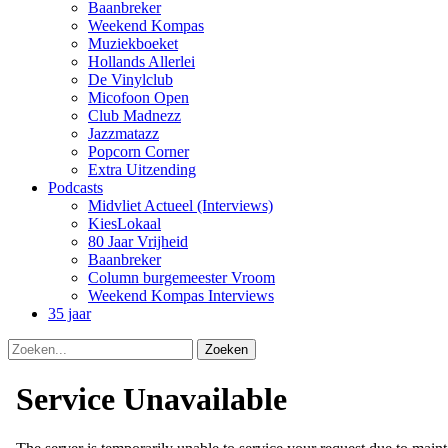
Baanbreker
Weekend Kompas
Muziekboeket
Hollands Allerlei
De Vinylclub
Micofoon Open
Club Madnezz
Jazzmatazz
Popcorn Corner
Extra Uitzending
Podcasts
Midvliet Actueel (Interviews)
KiesLokaal
80 Jaar Vrijheid
Baanbreker
Column burgemeester Vroom
Weekend Kompas Interviews
35 jaar
Zoeken