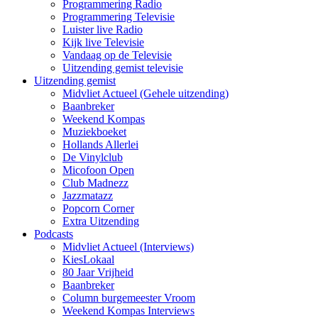
Programmering Radio
Programmering Televisie
Luister live Radio
Kijk live Televisie
Vandaag op de Televisie
Uitzending gemist televisie
Uitzending gemist
Midvliet Actueel (Gehele uitzending)
Baanbreker
Weekend Kompas
Muziekboeket
Hollands Allerlei
De Vinylclub
Micofoon Open
Club Madnezz
Jazzmatazz
Popcorn Corner
Extra Uitzending
Podcasts
Midvliet Actueel (Interviews)
KiesLokaal
80 Jaar Vrijheid
Baanbreker
Column burgemeester Vroom
Weekend Kompas Interviews