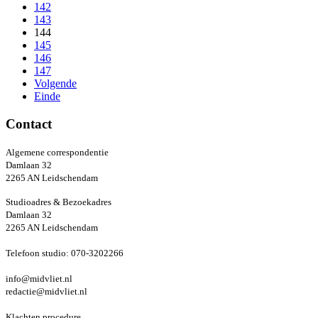
142
143
144
145
146
147
Volgende
Einde
Contact
Algemene correspondentie
Damlaan 32
2265 AN Leidschendam
Studioadres & Bezoekadres
Damlaan 32
2265 AN Leidschendam
Telefoon studio: 070-3202266
info@midvliet.nl
redactie@midvliet.nl
Klachten procedure