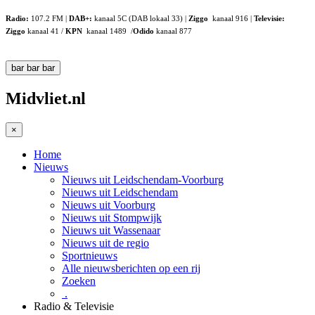
Radio:
107.2 FM |
DAB+:
kanaal 5C (DAB lokaal 33) |
Ziggo
kanaal 916 |
Televisie:
Ziggo
kanaal 41 /
KPN
kanaal 1489 /
Odido
kanaal 877
bar
bar
bar
Midvliet.nl
×
Home
Nieuws
Nieuws uit Leidschendam-Voorburg
Nieuws uit Leidschendam
Nieuws uit Voorburg
Nieuws uit Stompwijk
Nieuws uit Wassenaar
Nieuws uit de regio
Sportnieuws
Alle nieuwsberichten op een rij
Zoeken
.
Radio & Televisie