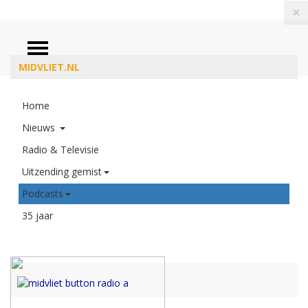
×
MIDVLIET.NL
26 mei 2023
Home
Column burgemeester Vroom: Op
Nieuws
pad en op huis aan
Radio & Televisie
Column 12: op pad en op huis aan
Uitzending gemist
Podcasts
35 jaar