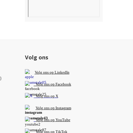
Volg ons
V
olg ons op L
inkedIn
)
Volg ons op Facebook
Volg ons op X
Volg ons op Instagram
Volg
ons op
YouTube
Volg ons op TikTok