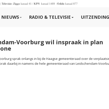
 |
Televisie:
Ziggo
kanaal 41 /
KPN
kanaal 1489 /
Odido
kanaal 877
NIEUWS
RADIO & TELEVISIE
UITZENDING
dam-Voorburg wil inspraak in plan
zone
oorburg sprak onlangs in bij de Haagse gemeenteraad over de verplaatsi
e sprak daarbij in namens de hele gemeenteraad van Leidschendam-Voorbu