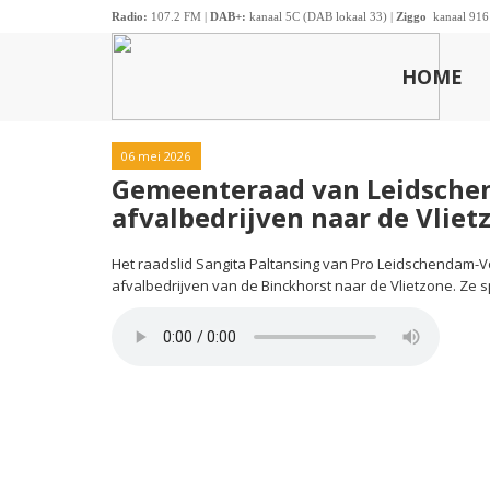
Radio:
107.2 FM |
DAB+:
kanaal 5C (DAB lokaal 33) |
Ziggo
kanaal 916
HOME
06 mei 2026
Gemeenteraad van Leidschen
afvalbedrijven naar de Vliet
Het raadslid Sangita Paltansing van Pro Leidschendam-V
afvalbedrijven van de Binckhorst naar de Vlietzone. Z