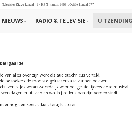
 |
Televisie:
Ziggo
kanaal 41 /
KPN
kanaal 1489 /
Odido
kanaal 877
NIEUWS
RADIO & TELEVISIE
UITZENDING
 Diergaarde
e van alles over zijn werk als audiotechnicus verteld.
t de bezoekers de mooiste geluidsensatie kunnen beleven.
iven is Jos verantwoordelijk voor het geluid tijdens deze musical.
werkdagen er uit zien en wat hij zo leuk aan zijn beroep vindt.
onder nog een keertje kunt terugluisteren.