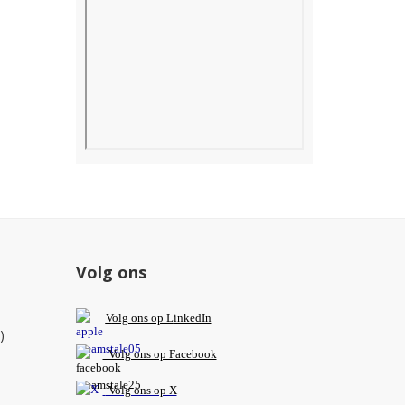
Volg ons
V
olg ons op L
inkedIn
)
Volg ons op Facebook
Volg ons op X