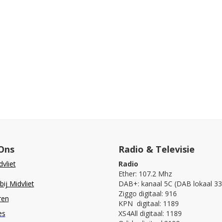
Ons
Radio & Televisie
vliet
Radio
Ether: 107.2 Mhz
ij Midvliet
DAB+: kanaal 5C (DAB lokaal 33
Ziggo digitaal: 916
ren
KPN digitaal: 1189
es
XS4All digitaal: 1189