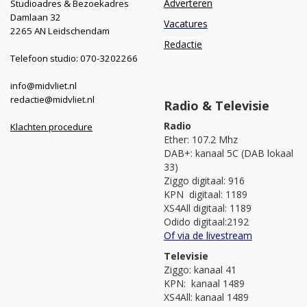
Adverteren
Studioadres & Bezoekadres
Damlaan 32
Vacatures
2265 AN Leidschendam
Redactie
Telefoon studio: 070-3202266
info@midvliet.nl
redactie@midvliet.nl
Radio & Televisie
Radio
Klachten procedure
Ether: 107.2 Mhz
DAB+: kanaal 5C (DAB lokaal
33)
Ziggo digitaal: 916
KPN digitaal: 1189
XS4All digitaal: 1189
Odido digitaal:2192
Of via de livestream
Televisie
Ziggo: kanaal 41
KPN: kanaal 1489
XS4All: kanaal 1489