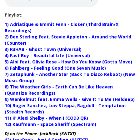
Playlist
:
1) Adriatique & Emmit Fenn - Closer (Th3rd Brain/X
Recordings)
2) Ben Sterling feat. Stevie Appleton - Around the World
(Counter)
3) R3HAB - Ghost Town (Universal)
4) Fast Boy - Beautiful Life (Universal)
5) Albi feat. Olivia Rose - How Do You Know (Gotta Move)
6) Fahlberg - Feeling Good (One Seven Music)
7) Zetaphunk - Another Star (Back To Disco Reboot) (New
Music Group)
8) The Weather Girls - Earth Can Be Like Heaven
(Quantize Recordings)
9) Wankelmut feat. Emma Wells - Give It To Me (Heldeep)
10) Roger Sanchez, Low Steppa, Ragdoll - Temptation
(Stealth Records)
11) K’ Alexi Shelby - When I (COD3 QR)
12) Kaufmann - Space Sheriff (Spectrum)
Dj on the Phone: JackRock
(KNTXT)
13) JackRock - Just A Feeling (KNTXT)