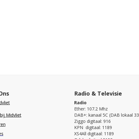
Ons
Radio & Televisie
vliet
Radio
Ether: 107.2 Mhz
ij Midvliet
DAB+: kanaal 5C (DAB lokaal 33
Ziggo digitaal: 916
ren
KPN digitaal: 1189
es
XS4All digitaal: 1189