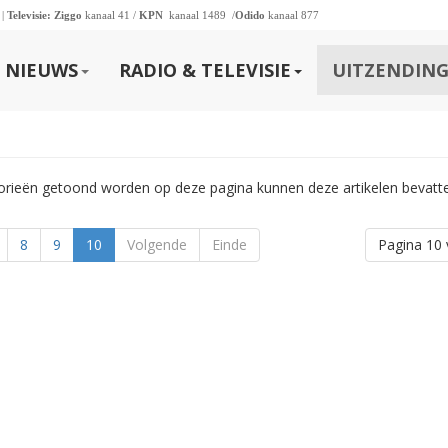
 |
Televisie:
Ziggo
kanaal 41 /
KPN
kanaal 1489 /
Odido
kanaal 877
NIEUWS
RADIO & TELEVISIE
UITZENDING
gorieën getoond worden op deze pagina kunnen deze artikelen bevatt
8
9
10
Volgende
Einde
Pagina 10 