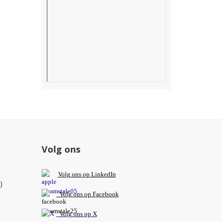
Volg ons
V
olg ons op L
inkedIn
)
Volg ons op Facebook
Volg ons op X