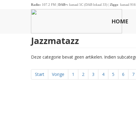
Radio:
107.2 FM |
DAB+:
kanaal 5C (DAB lokaal 33) |
Ziggo
kanaal 916
HOME
Jazzmatazz
Deze categorie bevat geen artikelen. Indien subcate
Start
Vorige
1
2
3
4
5
6
7