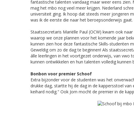
fantastische talenten vandaag maar weer eens zien. 
mag het mbo nog veel meer krijgen. Nederland schree
universiteit ging. Ik hoop dat steeds meer jongeren 
was ik de eerste die naar het beroepsonderwijs gaat. D
Staatssecretaris Mariëlle Paul (OCW) kwam ook naar de
waarop we onze plannen voor het komende jaar beken
kunnen zien hoe deze fantastische Skills-studenten
Geweldig om zo de dag te beginnen! Als staatssecretari
álle leerlingen in het voortgezet onderwijs, van vwo 
kunnen ontwikkelen en hun talenten volledig kunnen 
Bonbon voor premier Schoof
Extra bijzonder voor de studenten was het onverwach
drukke dag, startte hij de dag in de kappersstoel v
keihard nodig." Ook Jorn mocht de premier in de kap