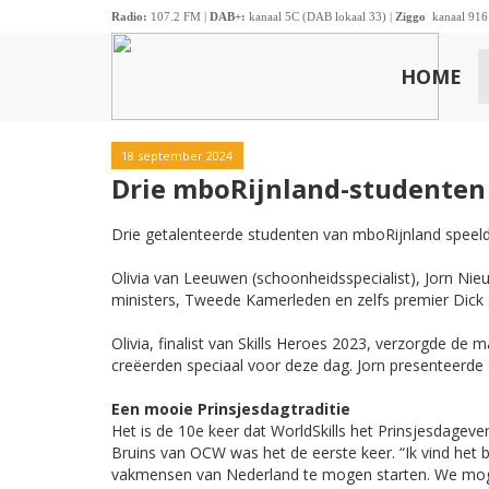
Radio:
107.2 FM |
DAB+:
kanaal 5C (DAB lokaal 33) |
Ziggo
kanaal 916
HOME
18 september 2024
Drie mboRijnland-studenten 
Drie getalenteerde studenten van mboRijnland speelde
Olivia van Leeuwen (schoonheidsspecialist), Jorn Nie
ministers, Tweede Kamerleden en zelfs premier Dick
Olivia, finalist van Skills Heroes 2023, verzorgde de
creëerden speciaal voor deze dag. Jorn presenteerde
Een mooie Prinsjesdagtraditie
Het is de 10e keer dat WorldSkills het Prinsjesdageve
Bruins van OCW was het de eerste keer. “Ik vind het
vakmensen van Nederland te mogen starten. We moge