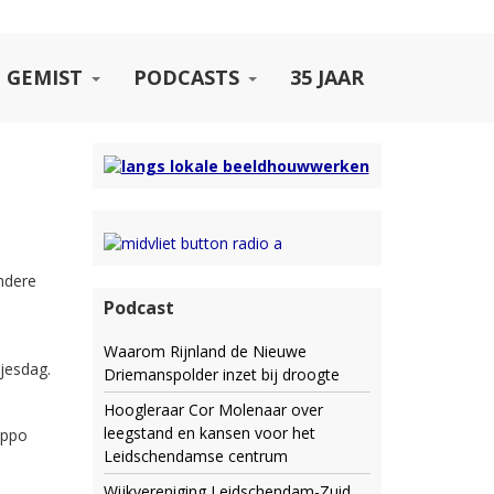
 GEMIST
PODCASTS
35 JAAR
ndere
Podcast
Waarom Rijnland de Nieuwe
jesdag.
Driemanspolder inzet bij droogte
Hoogleraar Cor Molenaar over
leegstand en kansen voor het
Eppo
Leidschendamse centrum
Wijkvereniging Leidschendam-Zuid