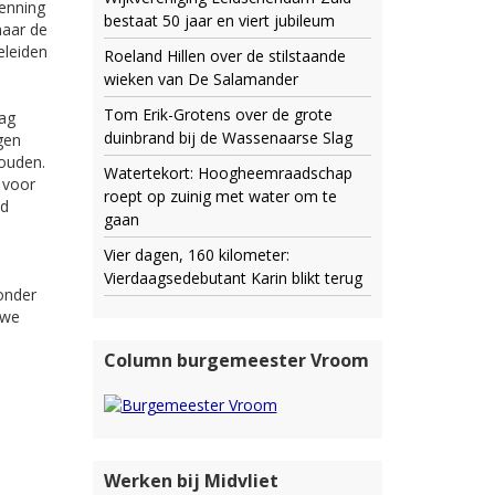
kenning
bestaat 50 jaar en viert jubileum
naar de
eleiden
Roeland Hillen over de stilstaande
wieken van De Salamander
Tom Erik-Grotens over de grote
dag
duinbrand bij de Wassenaarse Slag
gen
ouden.
Watertekort: Hoogheemraadschap
 voor
roept op zuinig met water om te
ed
gaan
Vier dagen, 160 kilometer:
Vierdaagsedebutant Karin blikt terug
onder
 we
Column burgemeester Vroom
Werken bij Midvliet