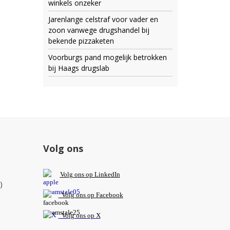
winkels onzeker
Jarenlange celstraf voor vader en
zoon vanwege drugshandel bij
bekende pizzaketen
Voorburgs pand mogelijk betrokken
bij Haags drugslab
Volg ons
V
olg ons op L
inkedIn
)
Volg ons op Facebook
Volg ons op X