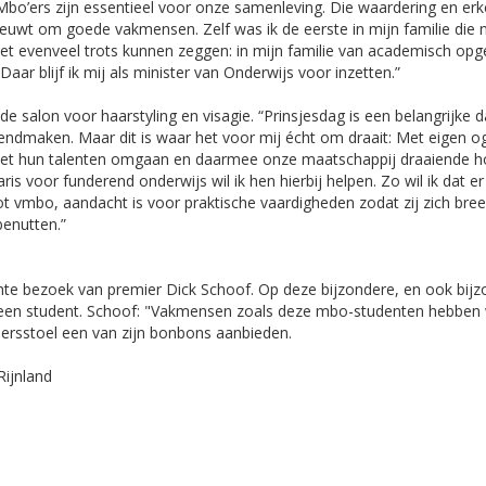
Mbo’ers zijn essentieel voor onze samenleving. Die waardering en er
uwt om goede vakmensen. Zelf was ik de eerste in mijn familie die 
met evenveel trots kunnen zeggen: in mijn familie van academisch opg
aar blijf ik mij als minister van Onderwijs voor inzetten.”
 salon voor haarstyling en visagie. “Prinsjesdag is een belangrijke 
dmaken. Maar dit is waar het voor mij écht om draait: Met eigen o
 met hun talenten omgaan en daarmee onze maatschappij draaiende h
s voor funderend onderwijs wil ik hen hierbij helpen. Zo wil ik dat er
tot vmbo, aandacht is voor praktische vaardigheden zodat zij zich bre
benutten.”
te bezoek van premier Dick Schoof. Op deze bijzondere, en ook bijz
an een student. Schoof: "Vakmensen zoals deze mbo-studenten hebben
persstoel een van zijn bonbons aanbieden.