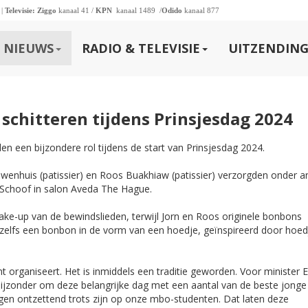
 |
Televisie:
Ziggo
kanaal 41 /
KPN
kanaal 1489 /
Odido
kanaal 877
NIEUWS
RADIO & TELEVISIE
UITZENDING
schitteren tijdens Prinsjesdag 2024
n een bijzondere rol tijdens de start van Prinsjesdag 2024.
uwenhuis (patissier) en Roos Buakhiaw (patissier) verzorgden onder a
 Schoof in salon Aveda The Hague.
 make-up van de bewindslieden, terwijl Jorn en Roos originele bonbons
 zelfs een bonbon in de vorm van een hoedje, geïnspireerd door hoed
nt organiseert. Het is inmiddels een traditie geworden. Voor minister 
 bijzonder om deze belangrijke dag met een aantal van de beste jonge
n ontzettend trots zijn op onze mbo-studenten. Dat laten deze