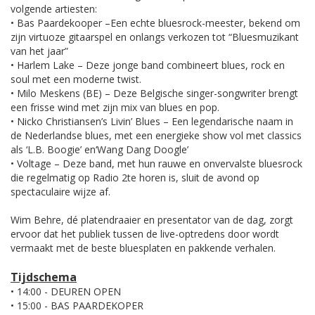
volgende artiesten:
• Bas Paardekooper –Een echte bluesrock-meester, bekend om
zijn virtuoze gitaarspel en onlangs verkozen tot “Bluesmuzikant
van het jaar”
• Harlem Lake – Deze jonge band combineert blues, rock en
soul met een moderne twist.
• Milo Meskens (BE) – Deze Belgische singer-songwriter brengt
een frisse wind met zijn mix van blues en pop.
• Nicko Christiansen’s Livin’ Blues – Een legendarische naam in
de Nederlandse blues, met een energieke show vol met classics
als ‘L.B. Boogie’ en‘Wang Dang Doogle’
• Voltage – Deze band, met hun rauwe en onvervalste bluesrock
die regelmatig op Radio 2te horen is, sluit de avond op
spectaculaire wijze af.
Wim Behre, dé platendraaier en presentator van de dag, zorgt
ervoor dat het publiek tussen de live-optredens door wordt
vermaakt met de beste bluesplaten en pakkende verhalen.
Tijdschema
• 14:00 - DEUREN OPEN
• 15:00 - BAS PAARDEKOPER