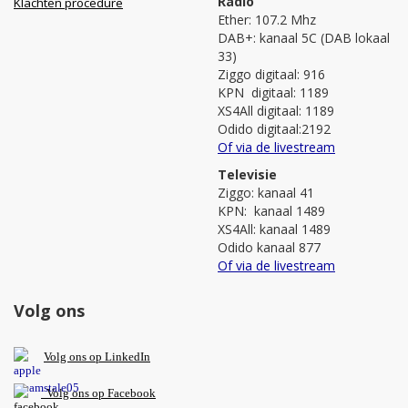
Radio
Klachten procedure
Ether: 107.2 Mhz
DAB+: kanaal 5C (DAB lokaal
33)
Ziggo digitaal: 916
KPN digitaal: 1189
XS4All digitaal: 1189
Odido digitaal:2192
Of via de livestream
Televisie
Ziggo: kanaal 41
KPN: kanaal 1489
XS4All: kanaal 1489
Odido kanaal 877
Of via de livestream
Volg ons
V
olg ons op L
inkedIn
Volg ons op Facebook