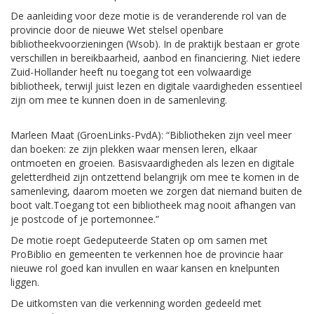
De aanleiding
voor deze motie
is de veranderende rol van de
provincie door de nieuwe Wet stelsel openbare
bibliotheekvoorzieningen (Wsob). In de praktijk
bestaan
er grote
verschillen in bereikbaarheid, aanbod en financiering. Niet iedere
Zuid-Hollander heeft nu toegang tot een volwaardige
bibliotheek, terwijl juist lezen en digitale vaardigheden essentieel
zijn om mee te kunnen doen in de samenleving.
Marleen Maat (GroenLinks-PvdA): “Bibliotheken zijn veel meer
dan boeken: ze zijn plekken waar mensen leren, elkaar
ontmoeten en groeien. Basisvaardigheden als lezen en digitale
geletterdheid zijn ontzettend belangrijk om mee te komen in de
samenleving, daarom moeten we zorgen dat niemand buiten de
boot valt.Toegang tot een bibliotheek mag nooit afhangen van
je postcode of je portemonnee.”
De motie roept Gedeputeerde Staten op om samen met
ProBiblio en gemeenten te verkennen hoe de provincie haar
nieuwe rol goed kan invullen en waar kansen en knelpunten
liggen.
De uitkomsten van die verkenning worden gedeeld met