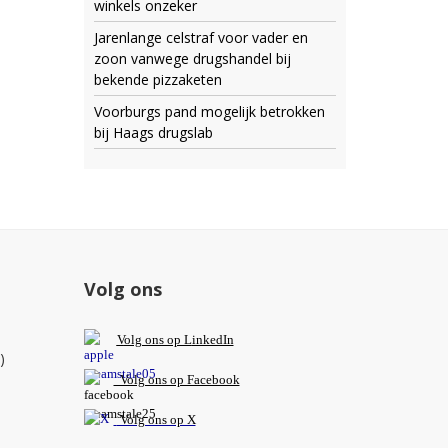
winkels onzeker
Jarenlange celstraf voor vader en
zoon vanwege drugshandel bij
bekende pizzaketen
Voorburgs pand mogelijk betrokken
bij Haags drugslab
Volg ons
V
olg ons op L
inkedIn
)
Volg ons op Facebook
Volg ons op X