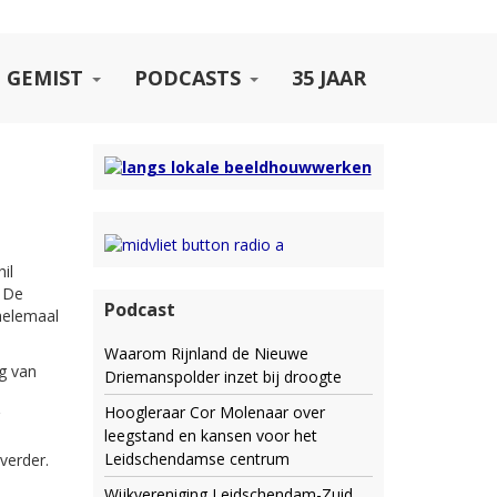
 GEMIST
PODCASTS
35 JAAR
il
. De
Podcast
helemaal
Waarom Rijnland de Nieuwe
g van
Driemanspolder inzet bij droogte
Hoogleraar Cor Molenaar over
leegstand en kansen voor het
Leidschendamse centrum
verder.
Wijkvereniging Leidschendam-Zuid