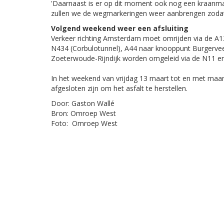
'Daarnaast is er op dit moment ook nog een kraanmachi
zullen we de wegmarkeringen weer aanbrengen zodat
Volgend weekend weer een afsluiting
Verkeer richting Amsterdam moet omrijden via de A12
N434 (Corbulotunnel), A44 naar knooppunt Burgervee
Zoeterwoude-Rijndijk worden omgeleid via de N11 en
In het weekend van vrijdag 13 maart tot en met maa
afgesloten zijn om het asfalt te herstellen.
Door: Gaston Wallé
Bron: Omroep West
Foto: Omroep West