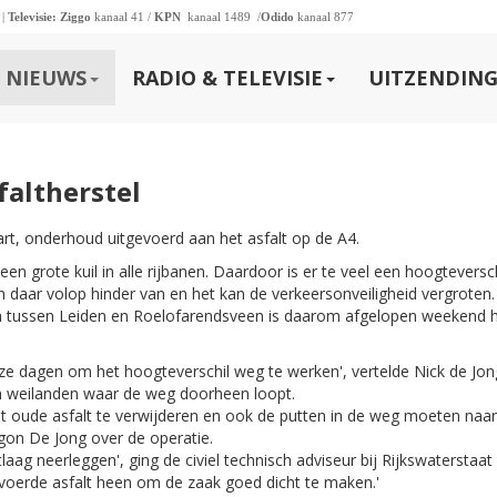
 |
Televisie:
Ziggo
kanaal 41 /
KPN
kanaal 1489 /
Odido
kanaal 877
NIEUWS
RADIO & TELEVISIE
UITZENDING
altherstel
rt, onderhoud uitgevoerd aan het asfalt op de A4.
n grote kuil in alle rijbanen. Daardoor is er te veel een hoogteversch
 daar volop hinder van en het kan de verkeersonveiligheid vergroten
m tussen Leiden en Roelofarendsveen is daarom afgelopen weekend 
ze dagen om het hoogteverschil weg te werken', vertelde Nick de Jon
n weilanden waar de weg doorheen loopt.
t oude asfalt te verwijderen en ook de putten in de weg moeten naar
gon De Jong over de operatie.
ag neerleggen', ging de civiel technisch adviseur bij Rijkswaterstaat 
evoerde asfalt heen om de zaak goed dicht te maken.'