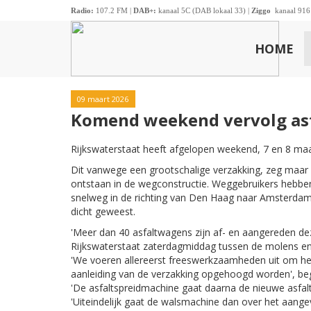
Radio:
107.2 FM |
DAB+:
kanaal 5C (DAB lokaal 33) |
Ziggo
kanaal 916
HOME
09 maart 2026
Komend weekend vervolg asf
Rijkswaterstaat heeft afgelopen weekend, 7 en 8 maa
Dit vanwege een grootschalige verzakking, zeg maar ee
ontstaan in de wegconstructie. Weggebruikers hebben
snelweg in de richting van Den Haag naar Amsterda
dicht geweest.
'Meer dan 40 asfaltwagens zijn af- en aangereden de
Rijkswaterstaat zaterdagmiddag tussen de molens e
'We voeren allereerst freeswerkzaamheden uit om he
aanleiding van de verzakking opgehoogd worden', be
'De asfaltspreidmachine gaat daarna de nieuwe asfaltla
'Uiteindelijk gaat de walsmachine dan over het aang