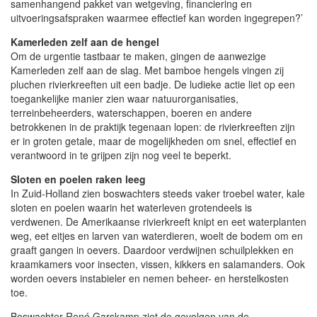
samenhangend pakket van wetgeving, financiering en
uitvoeringsafspraken waarmee effectief kan worden ingegrepen?’
Kamerleden zelf aan de hengel
Om de urgentie tastbaar te maken, gingen de aanwezige
Kamerleden zelf aan de slag. Met bamboe hengels vingen zij
pluchen rivierkreeften uit een badje. De ludieke actie liet op een
toegankelijke manier zien waar natuurorganisaties,
terreinbeheerders, waterschappen, boeren en andere
betrokkenen in de praktijk tegenaan lopen: de rivierkreeften zijn
er in groten getale, maar de mogelijkheden om snel, effectief en
verantwoord in te grijpen zijn nog veel te beperkt.
Sloten en poelen raken leeg
In Zuid-Holland zien boswachters steeds vaker troebel water, kale
sloten en poelen waarin het waterleven grotendeels is
verdwenen. De Amerikaanse rivierkreeft knipt en eet waterplanten
weg, eet eitjes en larven van waterdieren, woelt de bodem om en
graaft gangen in oevers. Daardoor verdwijnen schuilplekken en
kraamkamers voor insecten, vissen, kikkers en salamanders. Ook
worden oevers instabieler en nemen beheer- en herstelkosten
toe.
Boswachter René Garskamp ziet de gevolgen van de