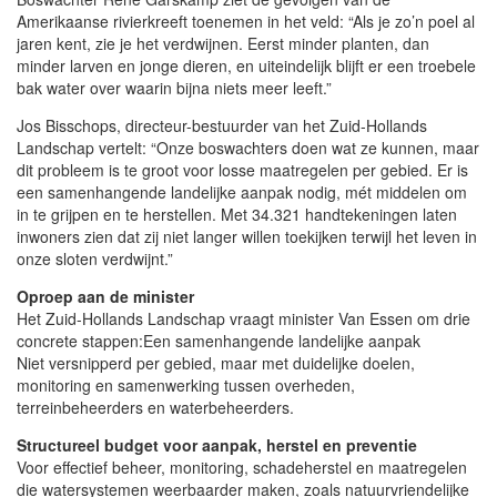
Amerikaanse rivierkreeft toenemen in het veld: “Als je zo’n poel al
jaren kent, zie je het verdwijnen. Eerst minder planten, dan
minder larven en jonge dieren, en uiteindelijk blijft er een troebele
bak water over waarin bijna niets meer leeft.”
Jos Bisschops, directeur-bestuurder van het Zuid-Hollands
Landschap vertelt: “Onze boswachters doen wat ze kunnen, maar
dit probleem is te groot voor losse maatregelen per gebied. Er is
een samenhangende landelijke aanpak nodig, mét middelen om
in te grijpen en te herstellen. Met 34.321 handtekeningen laten
inwoners zien dat zij niet langer willen toekijken terwijl het leven in
onze sloten verdwijnt.”
Oproep aan de minister
Het Zuid-Hollands Landschap vraagt minister Van Essen om drie
concrete stappen:Een samenhangende landelijke aanpak
Niet versnipperd per gebied, maar met duidelijke doelen,
monitoring en samenwerking tussen overheden,
terreinbeheerders en waterbeheerders.
Structureel budget voor aanpak, herstel en preventie
Voor effectief beheer, monitoring, schadeherstel en maatregelen
die watersystemen weerbaarder maken, zoals natuurvriendelijke