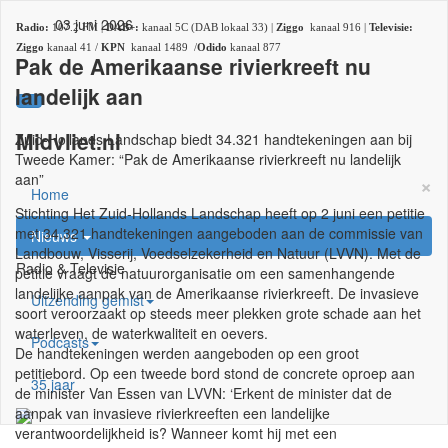
03 juni 2026
Radio:
107.2 FM |
DAB+:
kanaal 5C (DAB lokaal 33) |
Ziggo
kanaal 916 |
Televisie:
Ziggo
kanaal 41 /
KPN
kanaal 1489 /
Odido
kanaal 877
Pak de Amerikaanse rivierkreeft nu
landelijk aan
Midvliet.nl
Zuid-Hollands Landschap biedt 34.321 handtekeningen aan bij
Tweede Kamer: “Pak de Amerikaanse rivierkreeft nu landelijk
aan”
×
Home
Stichting Het Zuid-Hollands Landschap heeft op 2 juni een petitie
met 34.321 handtekeningen aangeboden aan de commissie van
Nieuws
Landbouw, Visserij, Voedselzekerheid en Natuur (LVVN). Met de
Radio & Televisie
petitie vraagt de natuurorganisatie om een samenhangende
landelijke aanpak van de Amerikaanse rivierkreeft. De invasieve
Uitzending gemist
soort veroorzaakt op steeds meer plekken grote schade aan het
waterleven, de waterkwaliteit en oevers.
Podcasts
De handtekeningen werden aangeboden op een groot
petitiebord. Op een tweede bord stond de concrete oproep aan
35 jaar
de minister Van Essen van LVVN: ‘Erkent de minister dat de
aanpak van invasieve rivierkreeften een landelijke
verantwoordelijkheid is? Wanneer komt hij met een