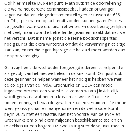
Ook hier maakte D66 een punt. Mathlouti: ‘In de doorrekening
die we na het eerdere commissiedebat hadden ontvangen
zagen we dat enkele gezinssamenstellingen er tussen de €36,-
en €41,- per maand op achteruit zouden kunnen gaan. Precies
de gevallen waar we dat juist niet willen. En deze bedragen lijken
niet veel, maar voor die betreffende gezinnen maakt dat net wel
het verschil. Dat is namelijk net die kleine boodschappentas
nodig is, net die extra wintertrui omdat de verwarming niet altijd
aan kan, en net die eigen bijdrage die betaald moet worden aan
de sportvereniging.
Gelukkig heeft de wethouder toegezegd iedereen te helpen die
als gevolg van het nieuwe beleid in de knel komt. Om juist ook
deze gezinnen te helpen wanneer het nodig is hebben we met
de collega’s van de PvdA, GroenLinks en GBLV een motie
ingediend om met een voorstel te komen waarbij inzichtelijk
wordt gemaakt wat het zou kosten als we de financiële
ondersteuning in bepaalde gevallen zouden verruimen. De motie
werd gelukkig unaniem aangenomen en de wethouder komt
begin 2025 met een reactie. Met het voorstel van de PvdA en
GroenLinks om blind extra miljoenen beschikbaar te stellen en
te dekken uit een hogere OZB-belasting stemde wij niet mee in.