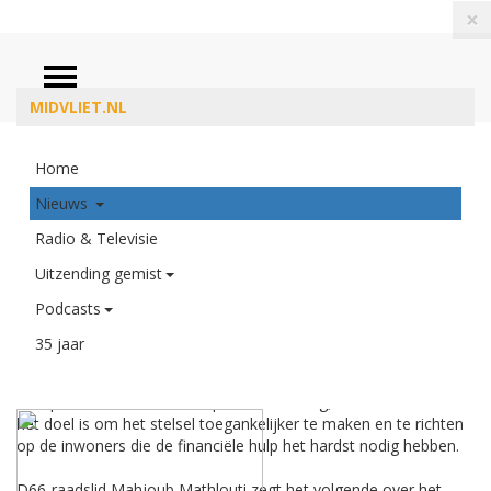
×
MIDVLIET.NL
21 oktober 2024
Home
D66 tevreden met nieuw
Nieuws
armoedebeleid, maar ook
aandachtspunten
Radio & Televisie
Uitzending gemist
In de afgelopen raadsvergadering van de gemeenteraad van
Podcasts
Leidschendam-Voorburg is het nieuwe armoedebeleid
vastgesteld.
35 jaar
D66 is positief over het nieuwe beleid waarbij meer inwoners
aanspraak kunnen maken op ondersteuning, en het onder meer
het doel is om het stelsel toegankelijker te maken en te richten
op de inwoners die de financiële hulp het hardst nodig hebben.
D66-raadslid Mahjoub Mathlouti zegt het volgende over het