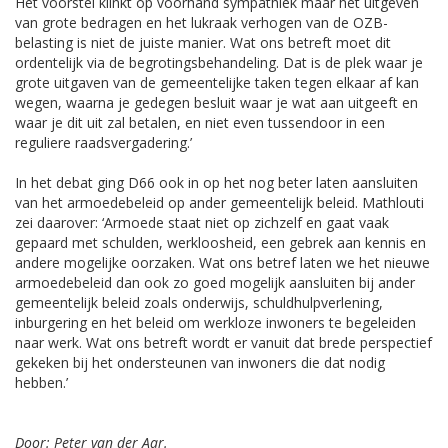
Het voorstel klinkt op voorhand sympathiek maar het uitgeven
van grote bedragen en het lukraak verhogen van de OZB-
belasting is niet de juiste manier. Wat ons betreft moet dit
ordentelijk via de begrotingsbehandeling. Dat is de plek waar je
grote uitgaven van de gemeentelijke taken tegen elkaar af kan
wegen, waarna je gedegen besluit waar je wat aan uitgeeft en
waar je dit uit zal betalen, en niet even tussendoor in een
reguliere raadsvergadering.’
In het debat ging D66 ook in op het nog beter laten aansluiten
van het armoedebeleid op ander gemeentelijk beleid. Mathlouti
zei daarover: ‘Armoede staat niet op zichzelf en gaat vaak
gepaard met schulden, werkloosheid, een gebrek aan kennis en
andere mogelijke oorzaken. Wat ons betref laten we het nieuwe
armoedebeleid dan ook zo goed mogelijk aansluiten bij ander
gemeentelijk beleid zoals onderwijs, schuldhulpverlening,
inburgering en het beleid om werkloze inwoners te begeleiden
naar werk. Wat ons betreft wordt er vanuit dat brede perspectief
gekeken bij het ondersteunen van inwoners die dat nodig
hebben.’
Door: Peter van der Aar.