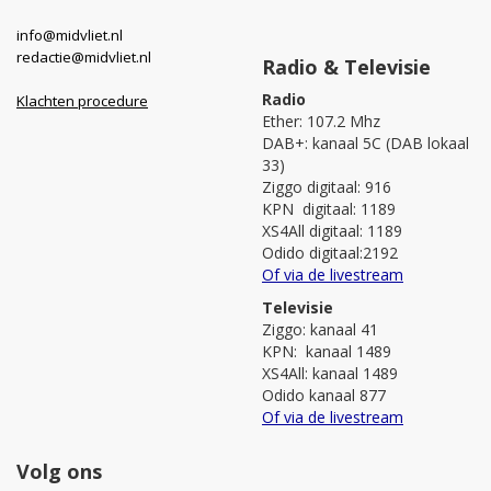
info@midvliet.nl
redactie@midvliet.nl
Radio & Televisie
Radio
Klachten procedure
Ether: 107.2 Mhz
DAB+: kanaal 5C (DAB lokaal
33)
Ziggo digitaal: 916
KPN digitaal: 1189
XS4All digitaal: 1189
Odido digitaal:2192
Of via de livestream
Televisie
Ziggo: kanaal 41
KPN: kanaal 1489
XS4All: kanaal 1489
Odido kanaal 877
Of via de livestream
Volg ons