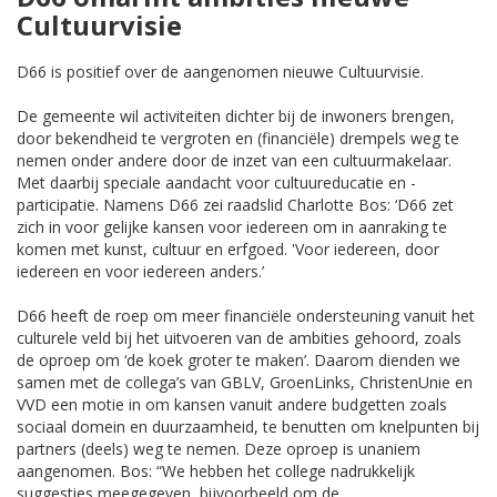
Cultuurvisie
D66 is positief over de aangenomen nieuwe Cultuurvisie.
De gemeente wil activiteiten dichter bij de inwoners brengen,
door bekendheid te vergroten en (financiële) drempels weg te
nemen onder andere door de inzet van een cultuurmakelaar.
Met daarbij speciale aandacht voor cultuureducatie en -
participatie. Namens D66 zei raadslid Charlotte Bos: ‘D66 zet
zich in voor gelijke kansen voor iedereen om in aanraking te
komen met kunst, cultuur en erfgoed. 'Voor iedereen, door
iedereen en voor iedereen anders.’
D66 heeft de roep om meer financiële ondersteuning vanuit het
culturele veld bij het uitvoeren van de ambities gehoord, zoals
de oproep om ‘de koek groter te maken’. Daarom dienden we
samen met de collega’s van GBLV, GroenLinks, ChristenUnie en
VVD een motie in om kansen vanuit andere budgetten zoals
sociaal domein en duurzaamheid, te benutten om knelpunten bij
partners (deels) weg te nemen. Deze oproep is unaniem
aangenomen. Bos: “We hebben het college nadrukkelijk
suggesties meegegeven, bijvoorbeeld om de