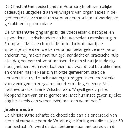
De ChristenUnie Leidschendam-Voorburg heeft smakelijke
cadeautjes uitgedeeld aan vrijwilligers van organisaties in de
gemeente die zich inzetten voor anderen. Allemaal werden ze
getrakteerd op chocolade.
De ChristenUnie ging langs bij de Voedselbank, het Spel- en
Opvoedpunt Leidschendam en het weekblad Dorpsketting in
Stompwijk. Met de chocolade-actie dankt de partij de
vrijwilligers die daar werken voor hun belangeloze inzet voor
anderen. “Zij maken met hun tijd, aandacht en praktische hulp
elke dag het verschil voor mensen die een steuntje in de rug
nodig hebben. Hun inzet laat zien hoe waardevol betrokkenheid
en omzien naar elkaar zijn in onze gemeente”, stelt de
ChristenUnie LV die zich naar eigen zeggen inzet voor sterke
voorzieningen en zorgzame buurten in de gemeente. Vult
fractievoorzitter Frank Wilschut aan: “Vrijwilligers zijn het
kloppend hart van onze gemeente. Met hun inzet geven zij elke
dag betekenis aan samenleven met een warm hart.”
Jubileumactie
De ChristenUnie schafte de chocolade aan als onderdeel van
een jubileumactie voor de Voorburgse Koningkerk die dit jaar 60
jaar bestaat. Zo werd de dankbetuiging aan het adres van de