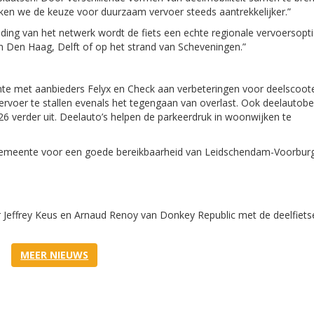
aken we de keuze voor duurzaam vervoer steeds aantrekkelijker.”
ing van het netwerk wordt de fiets een echte regionale vervoersoptie
in Den Haag, Delft of op het strand van Scheveningen.”
nte met aanbieders Felyx en Check aan verbeteringen voor deelscoote
vervoer te stallen evenals het tegengaan van overlast. Ook deelautobe
 verder uit. Deelauto’s helpen de parkeerdruk in woonwijken te
e gemeente voor een goede bereikbaarheid van Leidschendam-Voorbur
effrey Keus en Arnaud Renoy van Donkey Republic met de deelfiets
MEER NIEUWS