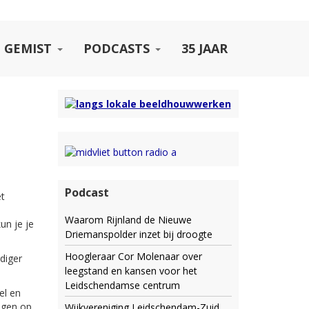
 GEMIST
PODCASTS
35 JAAR
Podcast
et
Waarom Rijnland de Nieuwe
un je je
Driemanspolder inzet bij droogte
Hoogleraar Cor Molenaar over
diger
leegstand en kansen voor het
Leidschendamse centrum
el en
ngen op
Wijkvereniging Leidschendam-Zuid