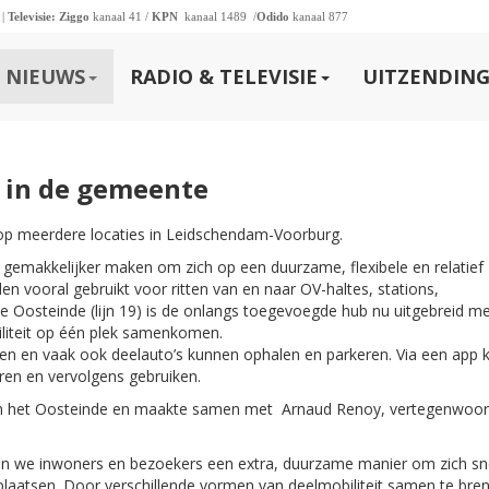
 |
Televisie:
Ziggo
kanaal 41 /
KPN
kanaal 1489 /
Odido
kanaal 877
NIEUWS
RADIO & TELEVISIE
UITZENDING
n in de gemeente
 op meerdere locaties in Leidschendam-Voorburg.
gemakkelijker maken om zich op een duurzame, flexibele en relatief
n vooral gebruikt voor ritten van en naar OV-haltes, stations,
e Oosteinde (lijn 19) is de onlangs toegevoegde hub nu uitgebreid m
iliteit op één plek samenkomen.
en en vaak ook deelauto’s kunnen ophalen en parkeren. Via een app k
ren en vervolgens gebruiken.
aan het Oosteinde en maakte samen met Arnaud Renoy, vertegenwoor
eden we inwoners en bezoekers een extra, duurzame manier om zich sn
laatsen. Door verschillende vormen van deelmobiliteit samen te bre