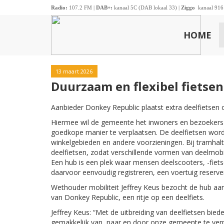
Radio:
107.2 FM |
DAB+:
kanaal 5C (DAB lokaal 33) |
Ziggo
kanaal 916
HOME
13 maart 2026
Duurzaam en flexibel fietse
Aanbieder Donkey Republic plaatst extra deelfietsen
Hiermee wil de gemeente het inwoners en bezoekers 
goedkope manier te verplaatsen. De deelfietsen worde
winkelgebieden en andere voorzieningen. Bij tramhalt
deelfietsen, zodat verschillende vormen van deelmob
Een hub is een plek waar mensen deelscooters, -fiets
daarvoor eenvoudig registreren, een voertuig reserve
Wethouder mobiliteit Jeffrey Keus bezocht de hub 
van Donkey Republic, een ritje op een deelfiets.
Jeffrey Keus: “Met de uitbreiding van deelfietsen bi
gemakkelijk van, naar en door onze gemeente te verp