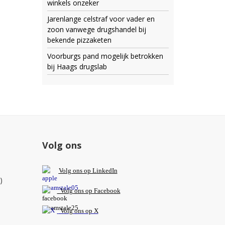
winkels onzeker
Jarenlange celstraf voor vader en
zoon vanwege drugshandel bij
bekende pizzaketen
Voorburgs pand mogelijk betrokken
bij Haags drugslab
Volg ons
V
olg ons op L
inkedIn
)
Volg ons op Facebook
Volg ons op X