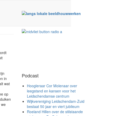
ordt
it
ijn
Podcast
n in
alt wat
Hoogleraar Cor Molenaar over
leegstand en kansen voor het
ee op
Leidschendamse centrum
 duiken
Wijkvereniging Leidschendam-Zuid
t we
bestaat 50 jaar en viert jubileum
Roeland Hillen over de stilstaande