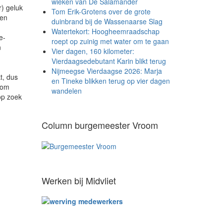
wieken van De Salamander
r) geluk
Tom Erik-Grotens over de grote
een
duinbrand bij de Wassenaarse Slag
Watertekort: Hoogheemraadschap
e-
roept op zuinig met water om te gaan
n
Vier dagen, 160 kilometer:
Vierdaagsedebutant Karin blikt terug
Nijmeegse Vierdaagse 2026: Marja
t, dus
en Tineke blikken terug op vier dagen
s om
wandelen
op zoek
Column burgemeester Vroom
Werken bij Midvliet