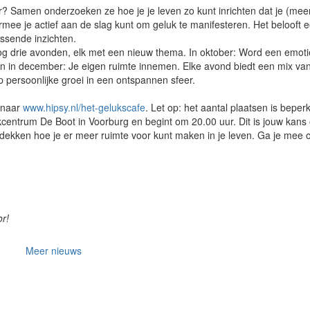
r? Samen onderzoeken ze hoe je je leven zo kunt inrichten dat je (mee
rmee je actief aan de slag kunt om geluk te manifesteren. Het belooft 
ssende inzichten.
nog drie avonden, elk met een nieuw thema. In oktober: Word een emoti
en in december: Je eigen ruimte innemen. Elke avond biedt een mix va
op persoonlijke groei in een ontspannen sfeer.
e naar
www.hipsy.nl/het-gelukscafe
. Let op: het aantal plaatsen is beperk
wijkcentrum De Boot in Voorburg en begint om 20.00 uur. Dit is jouw kan
ekken hoe je er meer ruimte voor kunt maken in je leven. Ga je mee 
or!
Meer nieuws