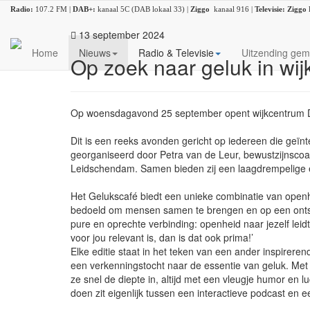
Radio:
107.2 FM |
DAB+:
kanaal 5C (DAB lokaal 33) |
Ziggo
kanaal 916 |
Televisie:
Ziggo
13 september 2024
Home
Nieuws
Radio & Televisie
Uitzending gem
Op zoek naar geluk in wi
Op woensdagavond 25 september opent wijkcentrum De
Dit is een reeks avonden gericht op iedereen die geïnt
georganiseerd door Petra van de Leur, bewustzijnscoac
Leidschendam. Samen bieden zij een laagdrempelige e
Het Gelukscafé biedt een unieke combinatie van openh
bedoeld om mensen samen te brengen en op een ontspan
pure en oprechte verbinding: openheid naar jezelf leidt
voor jou relevant is, dan is dat ook prima!’
Elke editie staat in het teken van een ander inspire
een verkenningstocht naar de essentie van geluk. Met
ze snel de diepte in, altijd met een vleugje humor en l
doen zit eigenlijk tussen een interactieve podcast en e