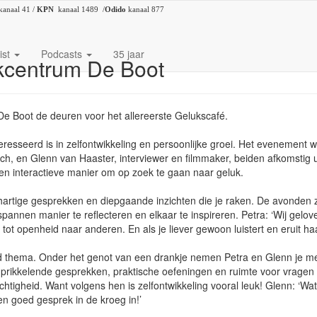
kanaal 41 /
KPN
kanaal 1489 /
Odido
kanaal 877
ist
Podcasts
35 jaar
jkcentrum De Boot
 Boot de deuren voor het allereerste Gelukscafé.
eresseerd is in zelfontwikkeling en persoonlijke groei. Het evenement w
h, en Glenn van Haaster, interviewer en filmmaker, beiden afkomstig u
n interactieve manier om op zoek te gaan naar geluk.
artige gesprekken en diepgaande inzichten die je raken. De avonden z
nen manier te reflecteren en elkaar te inspireren. Petra: ‘Wij gelove
 tot openheid naar anderen. En als je liever gewoon luistert en eruit ha
rend thema. Onder het genot van een drankje nemen Petra en Glenn je m
 prikkelende gesprekken, praktische oefeningen en ruimte voor vragen
uchtigheid. Want volgens hen is zelfontwikkeling vooral leuk! Glenn: ‘Wa
en goed gesprek in de kroeg in!’