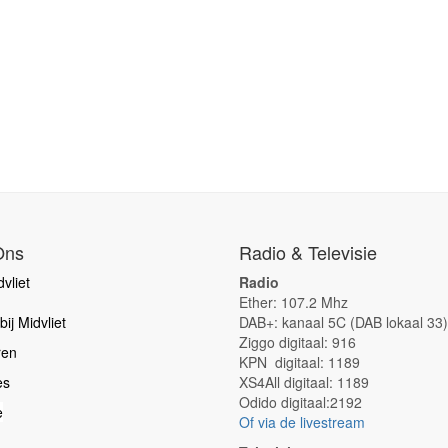
Ons
Radio & Televisie
vliet
Radio
Ether: 107.2 Mhz
ij Midvliet
DAB+: kanaal 5C (DAB lokaal 33)
Ziggo digitaal: 916
ren
KPN digitaal: 1189
es
XS4All digitaal: 1189
Odido digitaal:2192
e
Of via de livestream