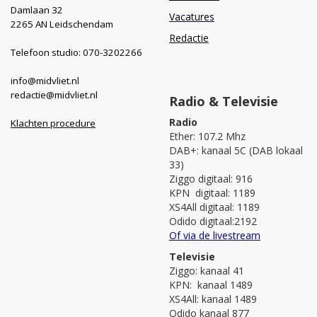
Damlaan 32
Vacatures
2265 AN Leidschendam
Redactie
Telefoon studio: 070-3202266
info@midvliet.nl
redactie@midvliet.nl
Radio & Televisie
Radio
Klachten procedure
Ether: 107.2 Mhz
DAB+: kanaal 5C (DAB lokaal
33)
Ziggo digitaal: 916
KPN digitaal: 1189
XS4All digitaal: 1189
Odido digitaal:2192
Of via de livestream
Televisie
Ziggo: kanaal 41
KPN: kanaal 1489
XS4All: kanaal 1489
Odido kanaal 877