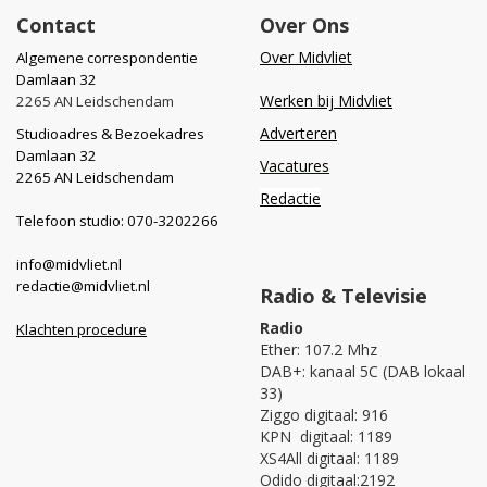
Contact
Over Ons
Over Midvliet
Algemene correspondentie
Damlaan 32
Werken bij Midvliet
2265 AN Leidschendam
Adverteren
Studioadres & Bezoekadres
Damlaan 32
Vacatures
2265 AN Leidschendam
Redactie
Telefoon studio: 070-3202266
info@midvliet.nl
redactie@midvliet.nl
Radio & Televisie
Radio
Klachten procedure
Ether: 107.2 Mhz
DAB+: kanaal 5C (DAB lokaal
33)
Ziggo digitaal: 916
KPN digitaal: 1189
XS4All digitaal: 1189
Odido digitaal:2192