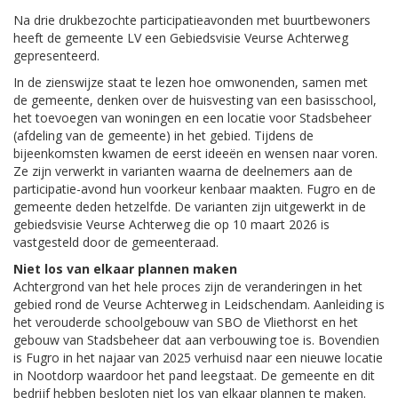
Na drie drukbezochte participatieavonden met buurtbewoners
heeft de gemeente LV een Gebiedsvisie Veurse Achterweg
gepresenteerd.
In de zienswijze staat te lezen hoe omwonenden, samen met
de gemeente, denken over de huisvesting van een basisschool,
het toevoegen van woningen en een locatie voor Stadsbeheer
(afdeling van de gemeente) in het gebied. Tijdens de
bijeenkomsten kwamen de eerst ideeën en wensen naar voren.
Ze zijn verwerkt in varianten waarna de deelnemers aan de
participatie-avond hun voorkeur kenbaar maakten. Fugro en de
gemeente deden hetzelfde. De varianten zijn uitgewerkt in de
gebiedsvisie Veurse Achterweg die op 10 maart 2026 is
vastgesteld door de gemeenteraad.
Niet los van elkaar plannen maken
Achtergrond van het hele proces zijn de veranderingen in het
gebied rond de Veurse Achterweg in Leidschendam. Aanleiding is
het verouderde schoolgebouw van SBO de Vliethorst en het
gebouw van Stadsbeheer dat aan verbouwing toe is. Bovendien
is Fugro in het najaar van 2025 verhuisd naar een nieuwe locatie
in Nootdorp waardoor het pand leegstaat. De gemeente en dit
bedrijf hebben besloten niet los van elkaar plannen te maken.