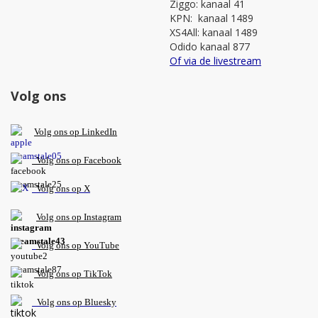
Ziggo: kanaal 41
KPN: kanaal 1489
XS4All: kanaal 1489
Odido kanaal 877
Of via de livestream
Volg ons
V
olg ons op L
inkedIn
Volg ons op Facebook
Volg ons op X
Volg ons op Instagram
Volg
ons op
YouTube
Volg ons op TikTok
Volg ons op Bluesky