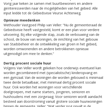
Vorig jaar keken ze samen met buurtbewoners en andere
geïnteresseerden naar de mogelijkheden van het gebied. Alle
input leidde tot de Gebiedsvisie Veurse Achterweg.
Opnieuw meedenken
Wethouder Vastgoed Philip van Veller: “Nu de gemeenteraad de
Gebiedsvisie heeft vastgesteld, komt er een plan voor verdere
uitvoering. Bij elke volgende stap, zoals de verbouwing van de
school, de bouw van woningen, de inrichting van het gebouw
van Stadsbeheer en de ontwikkeling van groen in het gebied,
worden omwonenden en andere betrokkenen opnieuw
uitgenodigd om mee te denken.”
Dertig procent sociale huur
Volgens Van Veller wordt gekeken hoe onderwijs eventueel kan
worden gecombineerd met (specialistische) kinderopvang en
een gymzaal. Van de woningen die worden gebouwd is minimaal
twee derde betaalbaar, met minimaal dertig procent sociale
huur. Ook worden het woningen voor verschillende
doelgroepen, met name starters, jongeren, senioren en
huishoudens met een zorgvraag. Voor senioren wordt aandacht
besteed aan doorstroming vanuit grotere sociale huurwoningen
binnen de gemeente. Veller: “Wat verder nog opvalt in de