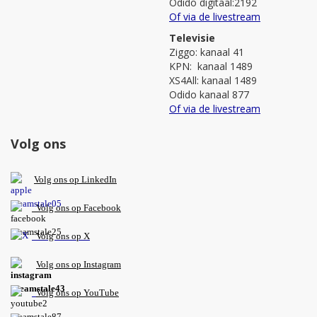
Odido digitaal:2192
Of via de livestream
Televisie
Ziggo: kanaal 41
KPN: kanaal 1489
XS4All: kanaal 1489
Odido kanaal 877
Of via de livestream
Volg ons
V
olg ons op L
inkedIn
Volg ons op Facebook
Volg ons op X
Volg ons op Instagram
Volg
ons op
YouTube