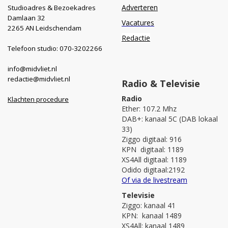
Adverteren
Studioadres & Bezoekadres
Damlaan 32
Vacatures
2265 AN Leidschendam
Redactie
Telefoon studio: 070-3202266
info@midvliet.nl
redactie@midvliet.nl
Radio & Televisie
Radio
Klachten procedure
Ether: 107.2 Mhz
DAB+: kanaal 5C (DAB lokaal
33)
Ziggo digitaal: 916
KPN digitaal: 1189
XS4All digitaal: 1189
Odido digitaal:2192
Of via de livestream
Televisie
Ziggo: kanaal 41
KPN: kanaal 1489
XS4All: kanaal 1489