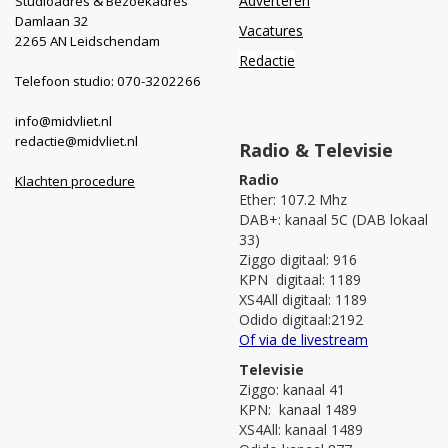
Adverteren
Studioadres & Bezoekadres
Damlaan 32
Vacatures
2265 AN Leidschendam
Redactie
Telefoon studio: 070-3202266
info@midvliet.nl
redactie@midvliet.nl
Radio & Televisie
Radio
Klachten procedure
Ether: 107.2 Mhz
DAB+: kanaal 5C (DAB lokaal
33)
Ziggo digitaal: 916
KPN digitaal: 1189
XS4All digitaal: 1189
Odido digitaal:2192
Of via de livestream
Televisie
Ziggo: kanaal 41
KPN: kanaal 1489
XS4All: kanaal 1489