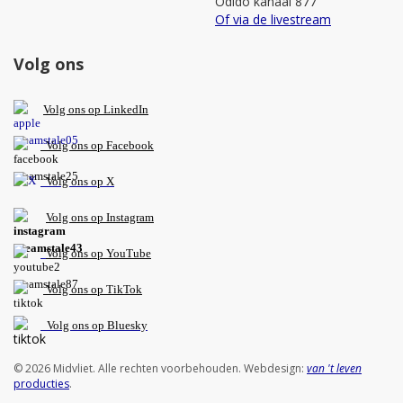
Odido kanaal 877
Of via de livestream
Volg ons
V
olg ons op L
inkedIn
Volg ons op Facebook
Volg ons op X
Volg ons op Instagram
Volg
ons op
YouTube
Volg ons op TikTok
Volg ons op Bluesky
© 2026 Midvliet. Alle rechten voorbehouden. Webdesign:
van 't leven
producties
.