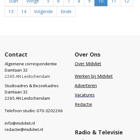
Start
Vorige
5
6
7
8
9
10
11
12
13
14
Volgende
Einde
Contact
Over Ons
Over Midvliet
Algemene correspondentie
Damlaan 32
Werken bij Midvliet
2265 AN Leidschendam
Adverteren
Studioadres & Bezoekadres
Damlaan 32
Vacatures
2265 AN Leidschendam
Redactie
Telefoon studio: 070-3202266
info@midvliet.nl
redactie@midvliet.nl
Radio & Televisie