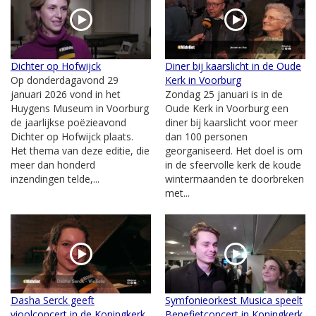
Dichter op Hofwijck
Diner bij kaarslicht in de Oude
Op donderdagavond 29
Kerk in Voorburg
januari 2026 vond in het
Zondag 25 januari is in de
Huygens Museum in Voorburg
Oude Kerk in Voorburg een
de jaarlijkse poëzieavond
diner bij kaarslicht voor meer
Dichter op Hofwijck plaats.
dan 100 personen
Het thema van deze editie, die
georganiseerd. Het doel is om
meer dan honderd
in de sfeervolle kerk de koude
inzendingen telde,...
wintermaanden te doorbreken
met...
Dasha Serck geeft
Symfonieorkest Musica speelt
vioolconcert in de Koningkerk
Benefietconcert in Koningkerk