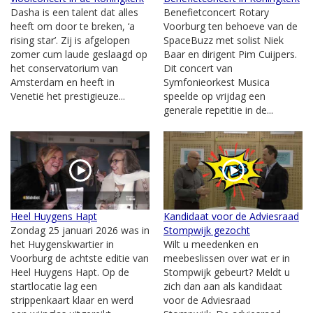
Dasha is een talent dat alles
Benefietconcert Rotary
heeft om door te breken, ‘a
Voorburg ten behoeve van de
rising star’. Zij is afgelopen
SpaceBuzz met solist Niek
zomer cum laude geslaagd op
Baar en dirigent Pim Cuijpers.
het conservatorium van
Dit concert van
Amsterdam en heeft in
Symfonieorkest Musica
Venetië het prestigieuze...
speelde op vrijdag een
generale repetitie in de...
Heel Huygens Hapt
Kandidaat voor de Adviesraad
Zondag 25 januari 2026 was in
Stompwijk gezocht
het Huygenskwartier in
Wilt u meedenken en
Voorburg de achtste editie van
meebeslissen over wat er in
Heel Huygens Hapt. Op de
Stompwijk gebeurt? Meldt u
startlocatie lag een
zich dan aan als kandidaat
strippenkaart klaar en werd
voor de Adviesraad