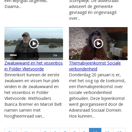
een wijnglas uitgereikt.
Stompwijk. De adviesraad
Daarna...
adviseert de gemeente
gevraagd én ongevraagd
over...
Zwaluwwand en het vissenbos
Themabijeenkomst Sociale
in Polder Vlietvoorde
verbondenheid
Binnenkort kunnen de eerste
Donderdag 20 januari is er,
zwaluwen en vissen hun plek
met het oog op de toekomst,
vinden in de zwaluwwand en
een themabijeenkomst over
het vissenbos in Polder
sociale verbondenheid
Vlietvoorde. Wethouders
gehouden. Deze bijeenkomst
Bianca Bremer en Marcel Belt
werd georganiseerd door de
namen samen met
Adviesraad Sociaal Domein.
hoogheemraad van...
Hoe kunnen...