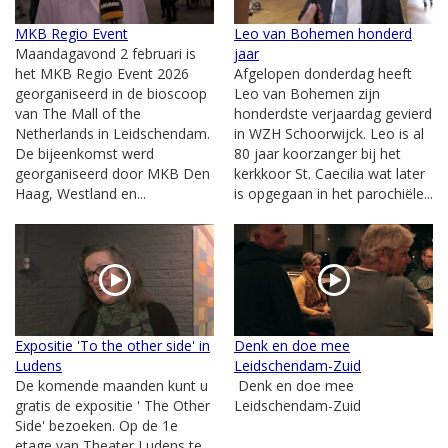
MKB Regio Event
Leo van Bohemen honderd
Maandagavond 2 februari is
jaar
het MKB Regio Event 2026
Afgelopen donderdag heeft
georganiseerd in de bioscoop
Leo van Bohemen zijn
van The Mall of the
honderdste verjaardag gevierd
Netherlands in Leidschendam.
in WZH Schoorwijck. Leo is al
De bijeenkomst werd
80 jaar koorzanger bij het
georganiseerd door MKB Den
kerkkoor St. Caecilia wat later
Haag, Westland en...
is opgegaan in het parochiële...
Expositie 'To the other side' in
Denk en doe mee
Ludens
Leidschendam-Zuid
De komende maanden kunt u
Denk en doe mee
gratis de expositie ' The Other
Leidschendam-Zuid
Side' bezoeken. Op de 1e
etage van Theater Ludens te