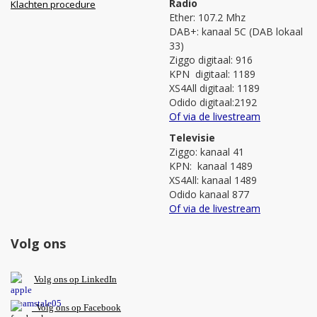
Radio
Klachten procedure
Ether: 107.2 Mhz
DAB+: kanaal 5C (DAB lokaal
33)
Ziggo digitaal: 916
KPN digitaal: 1189
XS4All digitaal: 1189
Odido digitaal:2192
Of via de livestream
Televisie
Ziggo: kanaal 41
KPN: kanaal 1489
XS4All: kanaal 1489
Odido kanaal 877
Of via de livestream
Volg ons
V
olg ons op L
inkedIn
Volg ons op Facebook