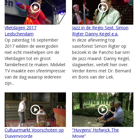
Vlietdagen 2017
Jazz in de Regio Sept. Simon
Leidschendam
Rigter Danny Kegel e.a.
Op zaterdag 16 september
In deze aflevering top
2017 wilden de weergoden
saxofonist Simon Rigter op
niet echt meehelpen om de
bezoek in de Pancho bar ivm
Vlietdagen tot en groot
de Jazz maand. Danny Kegel,
familiefeest te maken. Midvliet
slagwerker, vertelt hier over.
TV maakte een sfeerimpressie
Verder items met Dr. Bernard
van de dag waarop iedereen
en Boris van der Lek.
zijn...
Cultuurmarkt Voorschoten op
“Huygens’ Hofwijck The
Duivenvoorde
Movie”