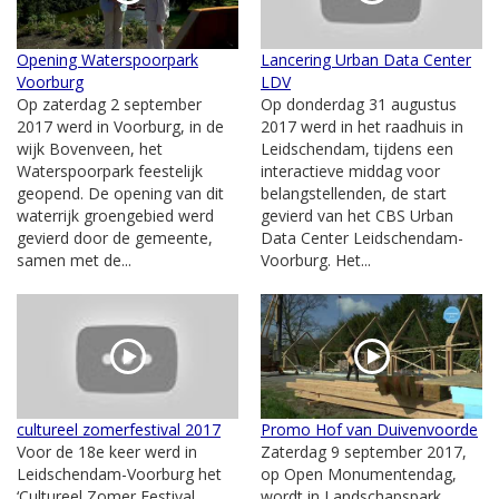
Opening Waterspoorpark
Lancering Urban Data Center
Voorburg
LDV
Op zaterdag 2 september
Op donderdag 31 augustus
2017 werd in Voorburg, in de
2017 werd in het raadhuis in
wijk Bovenveen, het
Leidschendam, tijdens een
Waterspoorpark feestelijk
interactieve middag voor
geopend. De opening van dit
belangstellenden, de start
waterrijk groengebied werd
gevierd van het CBS Urban
gevierd door de gemeente,
Data Center Leidschendam-
samen met de...
Voorburg. Het...
cultureel zomerfestival 2017
Promo Hof van Duivenvoorde
Voor de 18e keer werd in
Zaterdag 9 september 2017,
Leidschendam-Voorburg het
op Open Monumentendag,
‘Cultureel Zomer Festival
wordt in Landschapspark