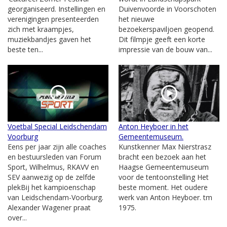
georganiseerd. Instellingen en
Duivenvoorde in Voorschoten
verenigingen presenteerden
het nieuwe
zich met kraampjes,
bezoekerspaviljoen geopend.
muziekbandjes gaven het
Dit filmpje geeft een korte
beste ten...
impressie van de bouw van...
Voetbal Special Leidschendam
Anton Heyboer in het
Voorburg
Gemeentemuseum.
Eens per jaar zijn alle coaches
Kunstkenner Max Nierstrasz
en bestuursleden van Forum
bracht een bezoek aan het
Sport, Wilhelmus, RKAVV en
Haagse Gemeentemuseum
SEV aanwezig op de zelfde
voor de tentoonstelling Het
plekBij het kampioenschap
beste moment. Het oudere
van Leidschendam-Voorburg.
werk van Anton Heyboer. tm
Alexander Wagener praat
1975.
over...