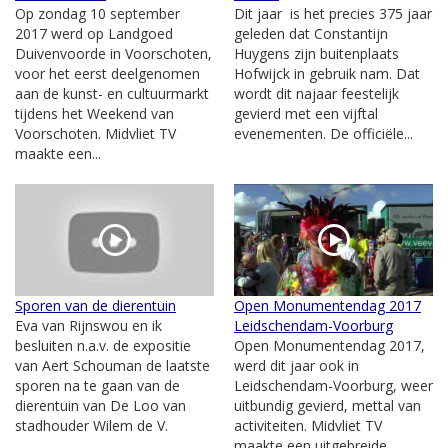
Op zondag 10 september
Dit jaar is het precies 375 jaar
2017 werd op Landgoed
geleden dat Constantijn
Duivenvoorde in Voorschoten,
Huygens zijn buitenplaats
voor het eerst deelgenomen
Hofwijck in gebruik nam. Dat
aan de kunst- en cultuurmarkt
wordt dit najaar feestelijk
tijdens het Weekend van
gevierd met een vijftal
Voorschoten. Midvliet TV
evenementen. De officiële...
maakte een...
Sporen van de dierentuin
Open Monumentendag 2017
Eva van Rijnswou en ik
Leidschendam-Voorburg
besluiten n.a.v. de expositie
Open Monumentendag 2017,
van Aert Schouman de laatste
werd dit jaar ook in
sporen na te gaan van de
Leidschendam-Voorburg, weer
dierentuin van De Loo van
uitbundig gevierd, mettal van
stadhouder Wilem de V.
activiteiten. Midvliet TV
maakte een uitgebreide