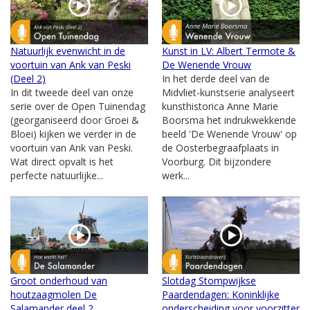
Natuurlijk evenwicht in de
Kunst in LV: Albert Termote &
voortuin van Ank van Peski
De Wenende Vrouw
(Deel 2)
In het derde deel van de
In dit tweede deel van onze
Midvliet-kunstserie analyseert
serie over de Open Tuinendag
kunsthistorica Anne Marie
(georganiseerd door Groei &
Boorsma het indrukwekkende
Bloei) kijken we verder in de
beeld 'De Wenende Vrouw' op
voortuin van Ank van Peski.
de Oosterbegraafplaats in
Wat direct opvalt is het
Voorburg. Dit bijzondere
perfecte natuurlijke...
werk...
Groot onderhoud van
Slotdag Stompwijkse
houtzaagmolen De
Paardendagen: Koninklijke
Salamander deel 2
onderscheiding voor voorzitter