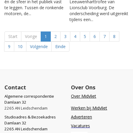
én de sfeer in het publiek vast
Leeuwenharttrofee van
te leggen. Tussen de ronkende
Lionsclub Voorburg. De
motoren, de...
onderscheiding werd uitgereikt
tijdens een...
Start
Vorige
1
2
3
4
5
6
7
8
9
10
Volgende
Einde
Contact
Over Ons
Over Midvliet
Algemene correspondentie
Damlaan 32
Werken bij Midvliet
2265 AN Leidschendam
Adverteren
Studioadres & Bezoekadres
Damlaan 32
Vacatures
2265 AN Leidschendam