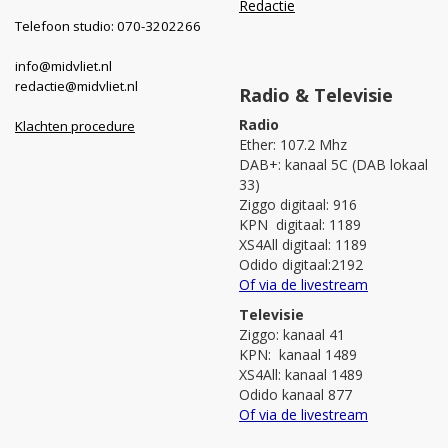
Redactie
Telefoon studio: 070-3202266
info@midvliet.nl
redactie@midvliet.nl
Radio & Televisie
Radio
Klachten procedure
Ether: 107.2 Mhz
DAB+: kanaal 5C (DAB lokaal
33)
Ziggo digitaal: 916
KPN digitaal: 1189
XS4All digitaal: 1189
Odido digitaal:2192
Of via de livestream
Televisie
Ziggo: kanaal 41
KPN: kanaal 1489
XS4All: kanaal 1489
Odido kanaal 877
Of via de livestream