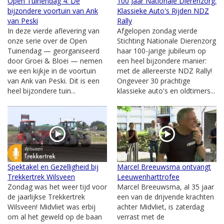
Open Tuinendag 4: De
100 Jaar Nationale Dierenzorg:
bijzondere voortuin van Ank
Klassieke Auto's Rijden NDZ
van Peski
Rally
In deze vierde aflevering van
Afgelopen zondag vierde
onze serie over de Open
Stichting Nationale Dierenzorg
Tuinendag — georganiseerd
haar 100-jarige jubileum op
door Groei & Bloei — nemen
een heel bijzondere manier:
we een kijkje in de voortuin
met de allereerste NDZ Rally!
van Ank van Peski. Dit is een
Ongeveer 30 prachtige
heel bijzondere tuin...
klassieke auto's en oldtimers...
Spektakel en Gezelligheid bij
Marcel Breeuwsma ontvangt
Trekkertrek Wilsveen
Leeuwenharttrofee
Zondag was het weer tijd voor
Marcel Breeuwsma, al 35 jaar
de jaarlijkse Trekkertrek
een van de drijvende krachten
Wilsveen! Midvliet was erbij
achter Midvliet, is zaterdag
om al het geweld op de baan
verrast met de