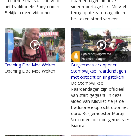
stroomde massaal toe voor
Paardendagen. In deze
het traditionele Ponyrennen.
videoreportage blikt Midvliet
Bekijk in deze video het...
terug op de zaterdag, die in
het teken stond van een...
Opening Doe Mee Weken
Burgemeesters openen
Opening Doe Mee Weken
Stompwijkse Paardendagen
met optocht en ringsteken!
De Stompwijkse
Paardendagen zijn officieel
van start gegaan! In deze
video van Midvliet zie je de
traditionele optocht door het
dorp. Burgemeester Martijn
Vroom en loco-burgemeester
Bianca...