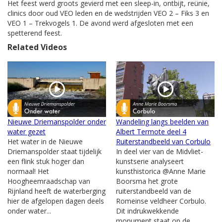
Het feest werd groots gevierd met een sleep-in, ontbijt, reünie,
clinics door oud VEO leden en de wedstrijden VEO 2 – Fiks 3 en
VEO 1 – Trekvogels 1. De avond werd afgesloten met een
spetterend feest.
Related Videos
Nieuwe Driemanspolder onder
Wandeling langs beelden van
water gezet
Albert Termote deel 4
Het water in de Nieuwe
Ruiterstandbeeld van Corbulo
Driemanspolder staat tijdelijk
In deel vier van de Midvliet-
een flink stuk hoger dan
kunstserie analyseert
normaal! Het
kunsthistorica @Anne Marie
Hoogheemraadschap van
Boorsma het grote
Rijnland heeft de waterberging
ruiterstandbeeld van de
hier de afgelopen dagen deels
Romeinse veldheer Corbulo.
onder water...
Dit indrukwekkende
monument staat op de