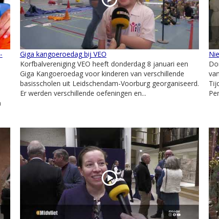
-
Giga kangoeroedag bij VEO
Ni
Korfbalvereniging VEO heeft donderdag 8 januari een
Don
Giga Kangoeroedag voor kinderen van verschillende
va
basisscholen uit Leidschendam-Voorburg georganiseerd.
Tij
Er werden verschillende oefeningen en...
Pen
n