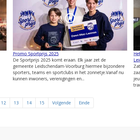
Promo Sportprijs 2025
Het
De Sportprijs 2025 komt eraan. Elk jaar zet de
Le
gemeente Leidschendam-Voorburg hiermee bijzondere
Zat
sporters, teams en sportclubs in het zonnetje.Vanaf nu
zaa
kunnen inwoners, verenigingen en...
jeu
tra
12
13
14
15
Volgende
Einde