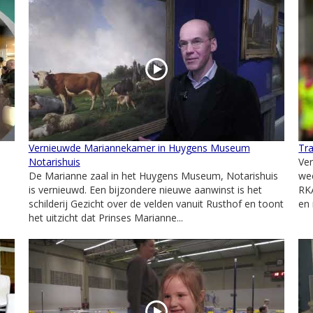
Vernieuwde Mariannekamer in Huygens Museum
Tr
Notarishuis
Ve
De Marianne zaal in het Huygens Museum, Notarishuis
wee
is vernieuwd. Een bijzondere nieuwe aanwinst is het
RK
schilderij Gezicht over de velden vanuit Rusthof en toont
en 
het uitzicht dat Prinses Marianne...