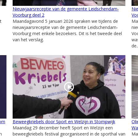
Nieuwjaarsreceptie van de gemeente Leidschendam-
Ni
Voorburg deel 2
Voo
t
Maandagavond 5 januari 2026 spraken we tijdens de
Ma
nieuwjaarsreceptie van de gemeente Leidschendam-
ni
Voorburg met enkele bezoekers. Dit is het tweede deel
Voo
van het verslag.
was
de..
oom
Beweegkriebels door Sport en Welzijn in Stompwijk
Oli
Maandag 29 december heeft Sport en Welzijn een
Wa
m
beweegkriebels festival georganiseerd in de sporthal van
Ma