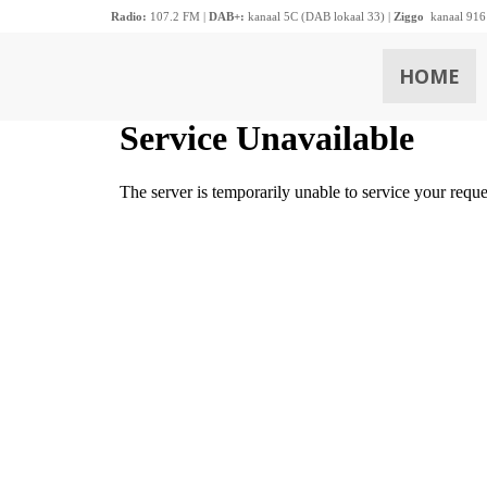
Radio:
107.2 FM |
DAB+:
kanaal 5C (DAB lokaal 33) |
Ziggo
kanaal 916
HOME
ZOEKEN