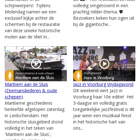
schijnwerpers! Tijdens
volledig omgetoverd in een
Molendag namen we een
prachtig ridder-thema. 🛡️
exclusief kijkje achter de
Bezoekers keken hun ogen uit
schermen bij de restauratie
bij de gigantische...
van deze unieke historische
molen aan de Vliet in...
Maritiem aan de Sluis
Jazz in Voorburg Vrijdagavond
(Zeemansliederen & oude
Dit weekend viert Jazz in
schepen)
Voorburg haar 10e editie! Het
Maritieme geschiedenis
3-daagse en volledig gratis
herleefde afgelopen zaterdag
toegankelijke jazzfestival is dit
in Leidschendam. Het
jaar weer een muzikaal feest
historische sluisgebied stond
in het historische hart van
volledig in het teken van
ons...
'Maritiem aan de Sluis',