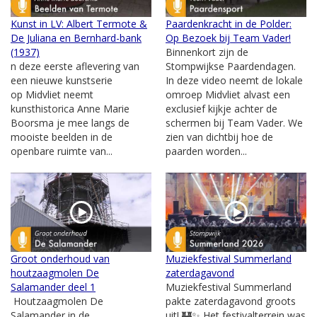
Kunst in LV: Albert Termote &
Paardenkracht in de Polder:
De Juliana en Bernhard-bank
Op Bezoek bij Team Vader!
(1937)
Binnenkort zijn de
n deze eerste aflevering van
Stompwijkse Paardendagen.
een nieuwe kunstserie
In deze video neemt de lokale
op Midvliet neemt
omroep Midvliet alvast een
kunsthistorica Anne Marie
exclusief kijkje achter de
Boorsma je mee langs de
schermen bij Team Vader. We
mooiste beelden in de
zien van dichtbij hoe de
openbare ruimte van...
paarden worden...
Groot onderhoud van
Muziekfestival Summerland
houtzaagmolen De
zaterdagavond
Salamander deel 1
Muziekfestival Summerland
Houtzaagmolen De
pakte zaterdagavond groots
Salamander in de
uit! 🏰✨ Het festivalterrein was