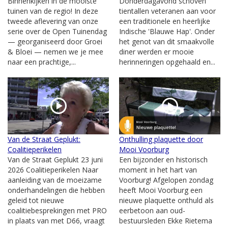
Binnenkijken in de mooiste
Donderdagavond schoven
tuinen van de regio! In deze
tientallen veteranen aan voor
tweede aflevering van onze
een traditionele en heerlijke
serie over de Open Tuinendag
Indische 'Blauwe Hap'. Onder
— georganiseerd door Groei
het genot van dit smaakvolle
& Bloei — nemen we je mee
diner werden er mooie
naar een prachtige,...
herinneringen opgehaald en...
Van de Straat Geplukt:
Onthulling plaquette door
Coalitieperikelen
Mooi Voorburg
Van de Straat Geplukt 23 juni
Een bijzonder en historisch
2026 Coalitieperikelen Naar
moment in het hart van
aanleiding van de moeizame
Voorburg! Afgelopen zondag
onderhandelingen die hebben
heeft Mooi Voorburg een
geleid tot nieuwe
nieuwe plaquette onthuld als
coalitiebesprekingen met PRO
eerbetoon aan oud-
in plaats van met D66, vraagt
bestuursleden Ekke Rietema