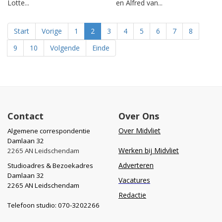
Lotte...
en Alfred van...
Start
Vorige
1
2
3
4
5
6
7
8
9
10
Volgende
Einde
Contact
Over Ons
Over Midvliet
Algemene correspondentie
Damlaan 32
Werken bij Midvliet
2265 AN Leidschendam
Adverteren
Studioadres & Bezoekadres
Damlaan 32
Vacatures
2265 AN Leidschendam
Redactie
Telefoon studio: 070-3202266