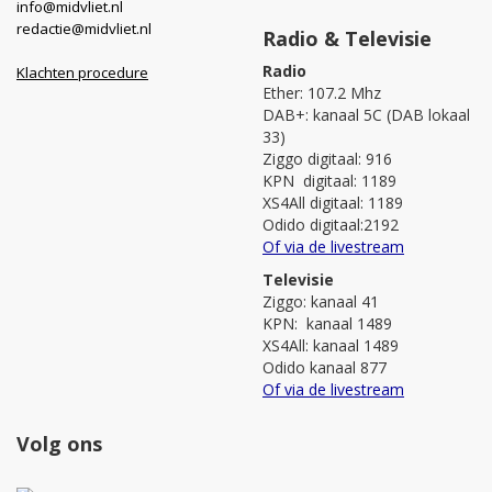
info@midvliet.nl
redactie@midvliet.nl
Radio & Televisie
Radio
Klachten procedure
Ether: 107.2 Mhz
DAB+: kanaal 5C (DAB lokaal
33)
Ziggo digitaal: 916
KPN digitaal: 1189
XS4All digitaal: 1189
Odido digitaal:2192
Of via de livestream
Televisie
Ziggo: kanaal 41
KPN: kanaal 1489
XS4All: kanaal 1489
Odido kanaal 877
Of via de livestream
Volg ons