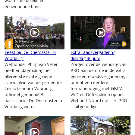
waarbij de unieke en
eeuwenoude band...
Feest bij De Driemaster in
Extra raadsvergadering
Voorburg!
dinsdag 30 juni
Wethouder Philip van Veller
Zorgen over de wending van
heeft vrijdagmiddag het
PRO aan de orde in de extra
allereerste échte groene
gemeenteraadsvergadering,
schoolplein van de gemeente
omdat een eerdere
Leidschendam-Voorburg
formatiepoging met GBLV,
officieel geopend! Bij
VVD en D66 stukliep op het
basisschool De Driemaster in
Vlietland-Noord dossier. PRO
Voorburg werd...
is uitgenodigd...