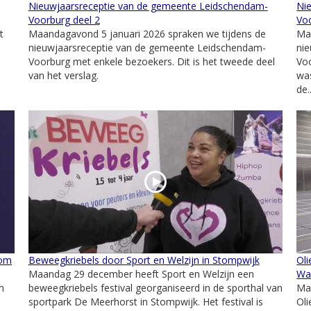
Nieuwjaarsreceptie van de gemeente Leidschendam-
Ni
Voorburg deel 2
Voo
t
Maandagavond 5 januari 2026 spraken we tijdens de
Ma
nieuwjaarsreceptie van de gemeente Leidschendam-
ni
Voorburg met enkele bezoekers. Dit is het tweede deel
Voo
van het verslag.
was
de..
oom
Beweegkriebels door Sport en Welzijn in Stompwijk
Oli
Maandag 29 december heeft Sport en Welzijn een
Wa
m
beweegkriebels festival georganiseerd in de sporthal van
Ma
sportpark De Meerhorst in Stompwijk. Het festival is
Oli