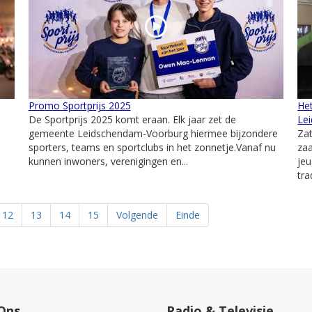
Promo Sportprijs 2025
Het
De Sportprijs 2025 komt eraan. Elk jaar zet de
Le
gemeente Leidschendam-Voorburg hiermee bijzondere
Zat
sporters, teams en sportclubs in het zonnetje.Vanaf nu
zaa
kunnen inwoners, verenigingen en...
jeu
tra
12
13
14
15
Volgende
Einde
Ons
Radio & Televisie