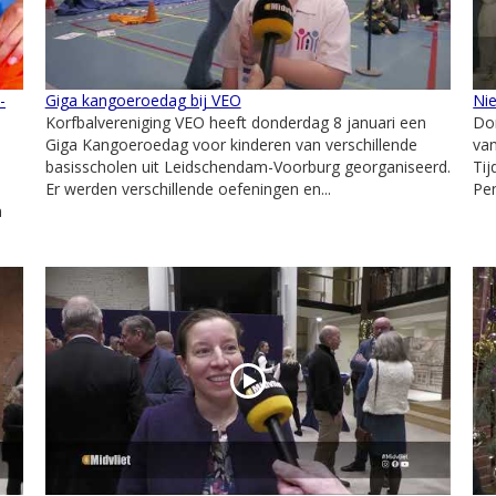
-
Giga kangoeroedag bij VEO
Ni
Korfbalvereniging VEO heeft donderdag 8 januari een
Don
Giga Kangoeroedag voor kinderen van verschillende
va
basisscholen uit Leidschendam-Voorburg georganiseerd.
Tij
Er werden verschillende oefeningen en...
Pen
n