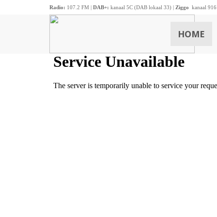
Radio:
107.2 FM |
DAB+:
kanaal 5C (DAB lokaal 33) |
Ziggo
kanaal 916
HOME
ZOEKEN