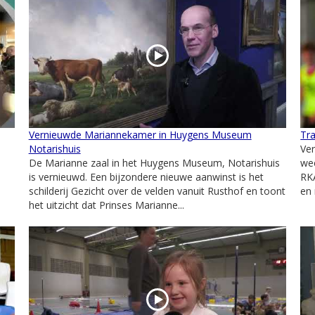
Vernieuwde Mariannekamer in Huygens Museum
Tr
Notarishuis
Ve
De Marianne zaal in het Huygens Museum, Notarishuis
wee
is vernieuwd. Een bijzondere nieuwe aanwinst is het
RK
schilderij Gezicht over de velden vanuit Rusthof en toont
en 
het uitzicht dat Prinses Marianne...