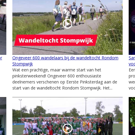
or
Ongeveer 600 wandelaars bij de wandeltocht Rondom
Sa
Stompwijk
voo
Wat een prachtige, maar warme start van het
Ee
pinksterweekend! Ongeveer 600 enthousiaste
pr
deelnemers verschenen op Eerste Pinksterdag aan de
wer
start van de wandeltocht Rondom Stompwijk. Het...
voo