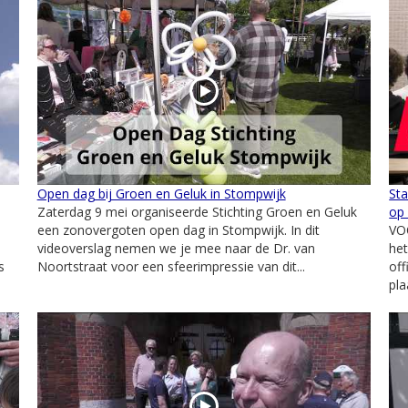
Open dag bij Groen en Geluk in Stompwijk
Sta
Zaterdag 9 mei organiseerde Stichting Groen en Geluk
op 
een zonovergoten open dag in Stompwijk. In dit
VO
videoverslag nemen we je mee naar de Dr. van
het
s
Noortstraat voor een sfeerimpressie van dit...
off
pla