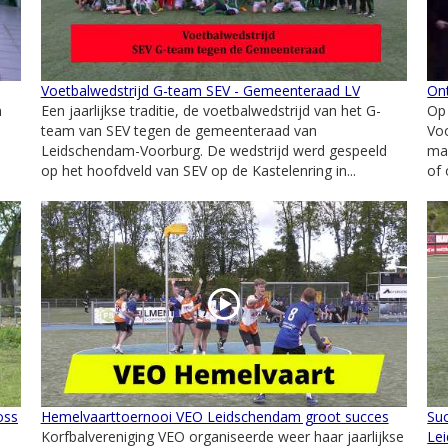
Voetbalwedstrijd G-team SEV - Gemeenteraad LV
Ont
n
Een jaarlijkse traditie, de voetbalwedstrijd van het G-
Op
team van SEV tegen de gemeenteraad van
Voo
Leidschendam-Voorburg. De wedstrijd werd gespeeld
mar
op het hoofdveld van SEV op de Kastelenring in...
of 
oss
Hemelvaarttoernooi VEO Leidschendam groot succes
Suc
Korfbalvereniging VEO organiseerde weer haar jaarlijkse
Le