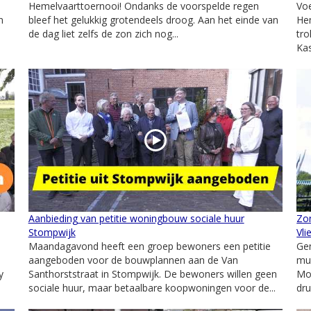
Hemelvaarttoernooi! Ondanks de voorspelde regen
Voe
n
bleef het gelukkig grotendeels droog. Aan het einde van
He
n
de dag liet zelfs de zon zich nog...
tro
Kas
Aanbieding van petitie woningbouw sociale huur
Zo
Stompwijk
Vli
Maandagavond heeft een groep bewoners een petitie
Gen
aangeboden voor de bouwplannen aan de Van
muz
y
Santhorststraat in Stompwijk. De bewoners willen geen
Mol
sociale huur, maar betaalbare koopwoningen voor de...
dru