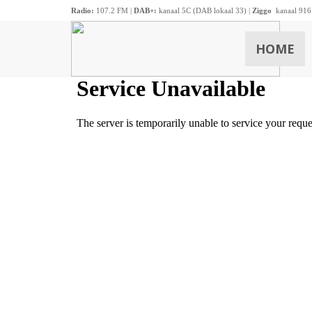
Radio:
107.2 FM |
DAB+:
kanaal 5C (DAB lokaal 33) |
Ziggo
kanaal 916
HOME
ZOEKEN