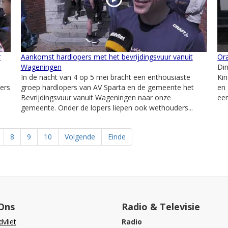
r
Aankomst hardlopers met het bevrijdingsvuur vanuit
Ora
Wageningen
Din
In de nacht van 4 op 5 mei bracht een enthousiaste
Kin
ers
groep hardlopers van AV Sparta en de gemeente het
en
Bevrijdingsvuur vanuit Wageningen naar onze
een
gemeente. Onder de lopers liepen ook wethouders...
8
9
10
Volgende
Einde
Ons
Radio & Televisie
vliet
Radio