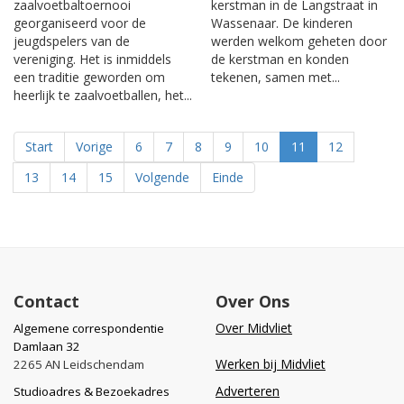
zaalvoetbaltoernooi
kerstman in de Langstraat in
georganiseerd voor de
Wassenaar. De kinderen
jeugdspelers van de
werden welkom geheten door
vereniging. Het is inmiddels
de kerstman en konden
een traditie geworden om
tekenen, samen met...
heerlijk te zaalvoetballen, het...
Start
Vorige
6
7
8
9
10
11
12
13
14
15
Volgende
Einde
Contact
Over Ons
Over Midvliet
Algemene correspondentie
Damlaan 32
Werken bij Midvliet
2265 AN Leidschendam
Adverteren
Studioadres & Bezoekadres