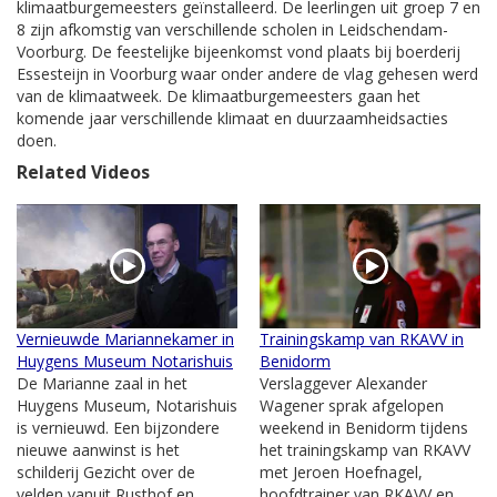
klimaatburgemeesters geïnstalleerd. De leerlingen uit groep 7 en
8 zijn afkomstig van verschillende scholen in Leidschendam-
Voorburg. De feestelijke bijeenkomst vond plaats bij boerderij
Essesteijn in Voorburg waar onder andere de vlag gehesen werd
van de klimaatweek. De klimaatburgemeesters gaan het
komende jaar verschillende klimaat en duurzaamheidsacties
doen.
Related Videos
Vernieuwde Mariannekamer in
Trainingskamp van RKAVV in
Huygens Museum Notarishuis
Benidorm
De Marianne zaal in het
Verslaggever Alexander
Huygens Museum, Notarishuis
Wagener sprak afgelopen
is vernieuwd. Een bijzondere
weekend in Benidorm tijdens
nieuwe aanwinst is het
het trainingskamp van RKAVV
schilderij Gezicht over de
met Jeroen Hoefnagel,
velden vanuit Rusthof en
hoofdtrainer van RKAVV en