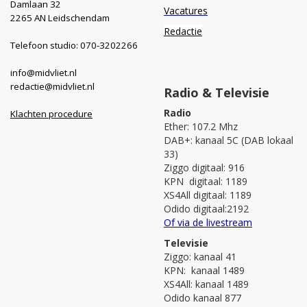
Damlaan 32
Vacatures
2265 AN Leidschendam
Redactie
Telefoon studio: 070-3202266
info@midvliet.nl
redactie@midvliet.nl
Radio & Televisie
Radio
Klachten procedure
Ether: 107.2 Mhz
DAB+: kanaal 5C (DAB lokaal
33)
Ziggo digitaal: 916
KPN digitaal: 1189
XS4All digitaal: 1189
Odido digitaal:2192
Of via de livestream
Televisie
Ziggo: kanaal 41
KPN: kanaal 1489
XS4All: kanaal 1489
Odido kanaal 877