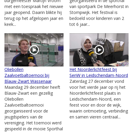
burgemeester Martijn Vroom
georganiseerd in de sporthal
met een toespraak het nieuwe
van sportpark De Meerhorst in
jaar geopend. Daarin blikte hij
Stompwijk. Het festival is
terug op het afgelopen jaar en
bedoeld voor kinderen van 2
keek...
tot 6 jaar...
Oliebollen
Het Noorderlichtfeest bij
Zaalvoetbaltoernooi bij
SenW in Leidschendam-Noord
Blauw-Zwart Wassenaar
Zaterdag 27 december vond
Maandag 29 december heeft
voor het vierde jaar op rij het
Blauw-Zwart een gezellig
Noorderlichtfeest plaats in
Oliebollen
Leidschendam-Noord, een
Zaalvoetbaltoernooi
feest voor en door de wijk,
georganiseerd voor de
waarin ontmoeting, verbinding
jeugdspelers van de
en samen vieren centraal...
vereniging. Het toernooi werd
gespeeld in de mooie Sporthal