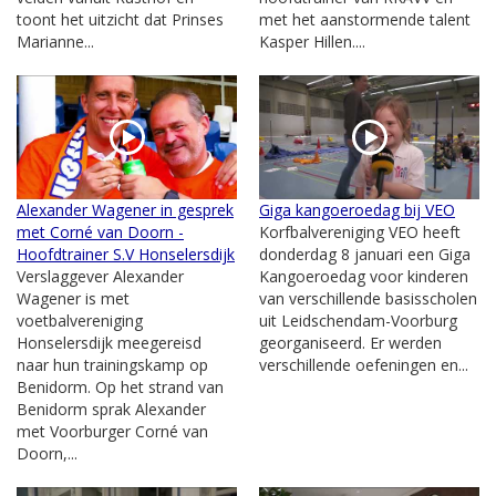
toont het uitzicht dat Prinses
met het aanstormende talent
Marianne...
Kasper Hillen....
Alexander Wagener in gesprek
Giga kangoeroedag bij VEO
met Corné van Doorn -
Korfbalvereniging VEO heeft
Hoofdtrainer S.V Honselersdijk
donderdag 8 januari een Giga
Verslaggever Alexander
Kangoeroedag voor kinderen
Wagener is met
van verschillende basisscholen
voetbalvereniging
uit Leidschendam-Voorburg
Honselersdijk meegereisd
georganiseerd. Er werden
naar hun trainingskamp op
verschillende oefeningen en...
Benidorm. Op het strand van
Benidorm sprak Alexander
met Voorburger Corné van
Doorn,...