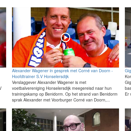
Alexander Wagener in gesprek met Corné van Doorn -
Gi
Hoofdtrainer S.V Honselersdijk
Kor
Verslaggever Alexander Wagener is met
Gig
V
voetbalvereniging Honselersdijk meegereisd naar hun
bas
trainingskamp op Benidorm. Op het strand van Benidorm
Er 
sprak Alexander met Voorburger Corné van Doorn,...