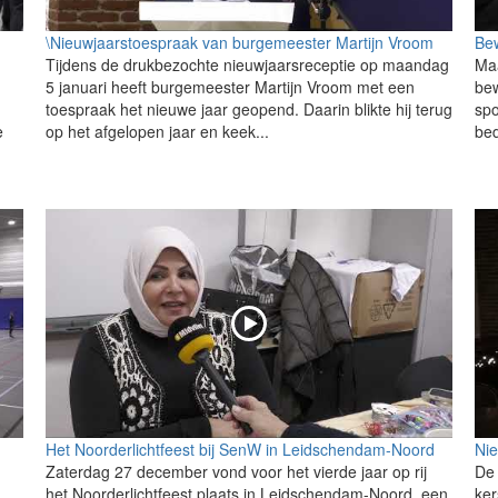
\Nieuwjaarstoespraak van burgemeester Martijn Vroom
Bew
Tijdens de drukbezochte nieuwjaarsreceptie op maandag
Ma
5 januari heeft burgemeester Martijn Vroom met een
bew
toespraak het nieuwe jaar geopend. Daarin blikte hij terug
spo
e
op het afgelopen jaar en keek...
bed
Het Noorderlichtfeest bij SenW in Leidschendam-Noord
Nie
Zaterdag 27 december vond voor het vierde jaar op rij
De 
g
het Noorderlichtfeest plaats in Leidschendam-Noord, een
ker