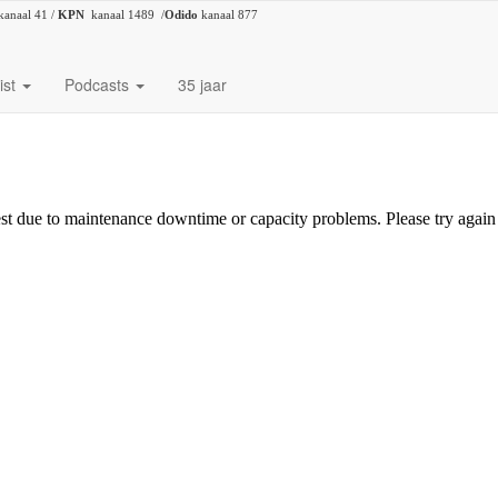
kanaal 41 /
KPN
kanaal 1489 /
Odido
kanaal 877
ist
Podcasts
35 jaar