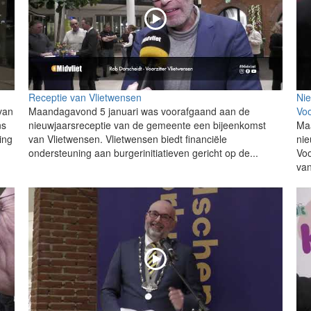
Receptie van Vlietwensen
Ni
van
Maandagavond 5 januari was voorafgaand aan de
Voo
ns
nieuwjaarsreceptie van de gemeente een bijeenkomst
Maa
ing
van Vlietwensen. Vlietwensen biedt financiële
ni
ondersteuning aan burgerinitiatieven gericht op de...
Voo
van