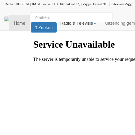
Radio:
107.2 FM |
DAB+:
kanaal 5C (DAB lokaal 33) |
Ziggo
kanaal 916 |
Televisie:
Ziggo
Home
Nieuws
Radio & Televisie
Uitzending gem
Zoeken