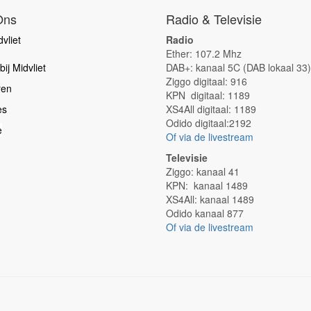
Ons
Radio & Televisie
vliet
Radio
Ether: 107.2 Mhz
ij Midvliet
DAB+: kanaal 5C (DAB lokaal 33)
Ziggo digitaal: 916
ren
KPN digitaal: 1189
es
XS4All digitaal: 1189
Odido digitaal:2192
e
Of via de livestream
Televisie
Ziggo: kanaal 41
KPN: kanaal 1489
XS4All: kanaal 1489
Odido kanaal 877
Of via de livestream