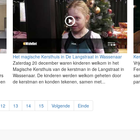
Het magische Kersthuis in De Langstraat in Wassenaar
Ker
Zaterdag 20 december waren kinderen welkom in het
Vri
Magische Kersthuis van de kerstman in de Langstraat in
Fe
rs
Wassenaar. De kinderen werden welkom geheten door
sa
den
de kerstman en konden tekenen, samen met...
par
12
13
14
15
Volgende
Einde