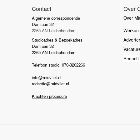
Contact
Over 
Over Mid
Algemene correspondentie
Damlaan 32
Werken b
2265 AN Leidschendam
Adverte
Studioadres & Bezoekadres
Damlaan 32
Vacatur
2265 AN Leidschendam
Redacti
Telefoon studio: 070-3202266
info@midvliet.nl
redactie@midvliet.nl
Klachten procedure