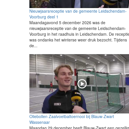
Nieuwjaarsreceptie van de gemeente Leidschendam-
Voorburg deel 1
Maandagavond 5 december 2026 was de
nieuwjaarsreceptie van de gemeente Leidschendam-
Voorburg in het raadhuis in Leidschendam. De recepti
was ondanks het winterse weer druk bezocht. Tijdens
de...
Oliebollen Zaalvoetbaltoernooi bij Blauw-Zwart
Wassenaar
Maandag 29 december heeft Blauw-Zwart een gezelli