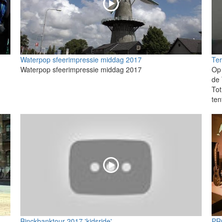
Waterpop sfeerimpressie middag 2017
Ter
Waterpop sfeerimpressie middag 2017
Op 
de 
Tot
ten
Binckbanktour 2017 'kidsride'
PR