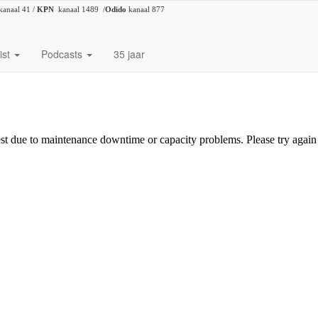
kanaal 41 /
KPN
kanaal 1489 /
Odido
kanaal 877
ist
Podcasts
35 jaar