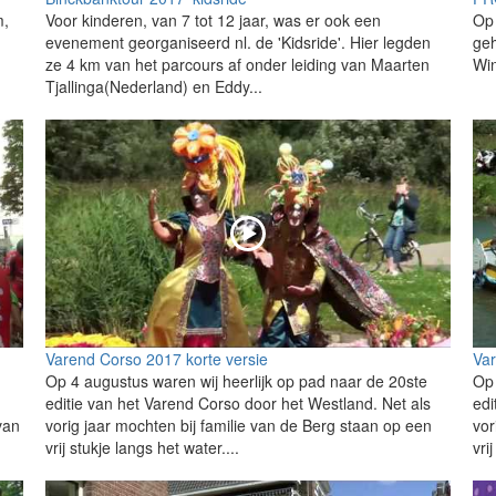
m,
Voor kinderen, van 7 tot 12 jaar, was er ook een
Op 
evenement georganiseerd nl. de 'Kidsride'. Hier legden
ge
ze 4 km van het parcours af onder leiding van Maarten
Win
Tjallinga(Nederland) en Eddy...
Varend Corso 2017 korte versie
Var
Op 4 augustus waren wij heerlijk op pad naar de 20ste
Op 
editie van het Varend Corso door het Westland. Net als
edi
van
vorig jaar mochten bij familie van de Berg staan op een
vor
vrij stukje langs het water....
vri