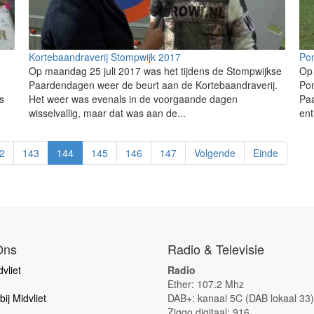
Kortebaandraverij Stompwijk 2017
Po
Op maandag 25 juli 2017 was het tijdens de Stompwijkse
Op 
Paardendagen weer de beurt aan de Kortebaandraverij.
Po
s
Het weer was evenals in de voorgaande dagen
Paa
wisselvallig, maar dat was aan de...
ent
2
143
144
145
146
147
Volgende
Einde
Ons
Radio & Televisie
vliet
Radio
Ether: 107.2 Mhz
ij Midvliet
DAB+: kanaal 5C (DAB lokaal 33)
Ziggo digitaal: 916