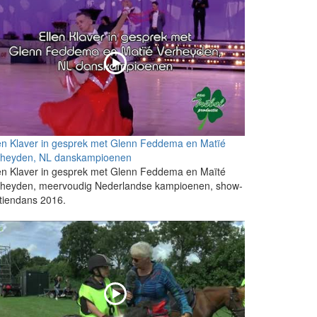
en Klaver in gesprek met Glenn Feddema en Matïé
rheyden, NL danskampioenen
en Klaver in gesprek met Glenn Feddema en Maïté
rheyden, meervoudig Nederlandse kampioenen, show-
tiendans 2016.