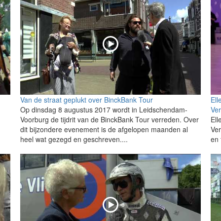
Van de straat geplukt over BinckBank Tour
Ell
Op dinsdag 8 augustus 2017 wordt in Leidschendam-
Ve
Voorburg de tijdrit van de BinckBank Tour verreden. Over
Ell
dit bijzondere evenement is de afgelopen maanden al
Ve
heel wat gezegd en geschreven....
en 