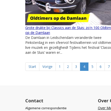
Grote drukte bij Classics aan de Sluis: zo'n 100 Oldti
op de Damlaan
De Damlaan in Leidschendam veranderde twee
Pinksterdag in een sfeervol festivalterrein vol oldtime
live muziek en gezelligheid! Tijdens het festival ‘Classi
aan de Sluis’ waren er...
Start
Vorige
1
2
3
4
5
6
7
Contact
Over 
Over Mid
Algemene correspondentie