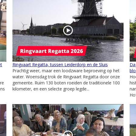
et
Ringvaart Regatta, tussen Leiderdorp en de Sluis
Dag
Prachtig weer, maar een loodzware beproeving op het
bl
water. Woensdag trok de Ringvaart Regatta door onze
Hoe
re
gemeente. Ruim 130 boten roeiden de traditionele 100
his
ens
kilometer, en een selecte groep legde...
nam
Hof