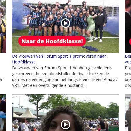
De vrouwen van Forum Sport 1 promoveren naar
Ben
Hoofdklasse
voo
De vrouwen van Forum Sport 1 hebben geschiedenis
Pra
geschreven. In een bloedstollende finale trokken de
goe
er
dames na verlenging aan het langste eind tegen Ajax av
bij
VR1. Met een overtuigende eindstand...
opb