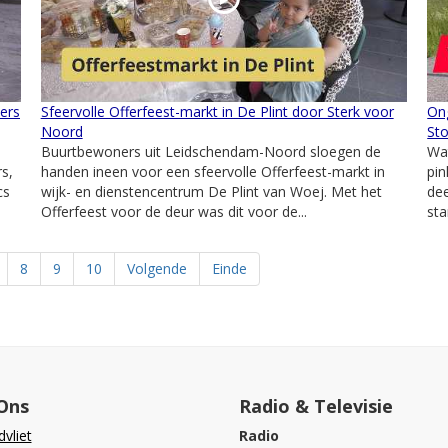
mers
Sfeervolle Offerfeest-markt in De Plint door Sterk voor
On
Noord
St
Buurtbewoners uit Leidschendam-Noord sloegen de
Wat
rs,
handen ineen voor een sfeervolle Offerfeest-markt in
pi
cs
wijk- en dienstencentrum De Plint van Woej. Met het
de
Offerfeest voor de deur was dit voor de...
sta
8
9
10
Volgende
Einde
Ons
Radio & Televisie
vliet
Radio