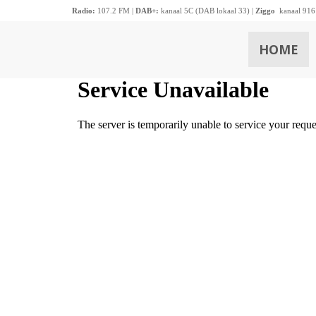
Radio:
107.2 FM |
DAB+:
kanaal 5C (DAB lokaal 33) |
Ziggo
kanaal 916
HOME
ZOEKEN