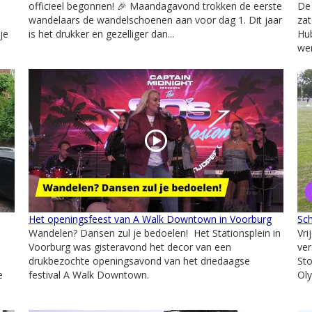
officieel begonnen! 🎉 Maandagavond trokken de eerste
De 
wandelaars de wandelschoenen aan voor dag 1. Dit jaar
zat
je
is het drukker en gezelliger dan...
Hu
wer
Het openingsfeest van A Walk Downtown in Voorburg
Sc
Wandelen? Dansen zul je bedoelen! Het Stationsplein in
Vr
Voorburg was gisteravond het decor van een
ver
drukbezochte openingsavond van het driedaagse
Sto
e
festival A Walk Downtown.
Oly