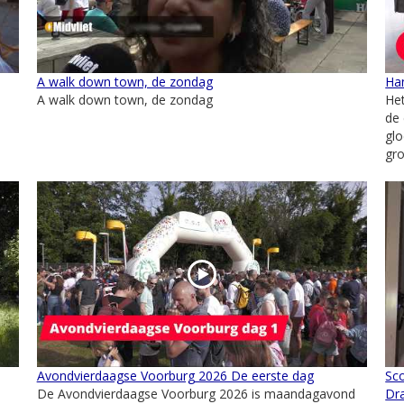
A walk down town, de zondag
Ha
A walk down town, de zondag
Het
de
glo
gro
Avondvierdaagse Voorburg 2026 De eerste dag
Sc
De Avondvierdaagse Voorburg 2026 is maandagavond
Dr