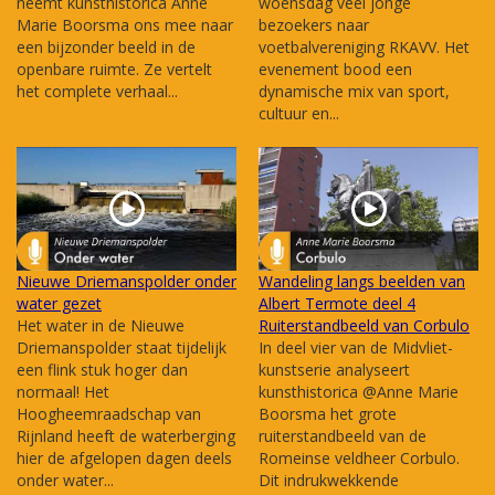
neemt kunsthistorica Anne
woensdag veel jonge
Marie Boorsma ons mee naar
bezoekers naar
een bijzonder beeld in de
voetbalvereniging RKAVV. Het
openbare ruimte. Ze vertelt
evenement bood een
het complete verhaal...
dynamische mix van sport,
cultuur en...
Nieuwe Driemanspolder onder
Wandeling langs beelden van
water gezet
Albert Termote deel 4
Het water in de Nieuwe
Ruiterstandbeeld van Corbulo
Driemanspolder staat tijdelijk
In deel vier van de Midvliet-
een flink stuk hoger dan
kunstserie analyseert
normaal! Het
kunsthistorica @Anne Marie
Hoogheemraadschap van
Boorsma het grote
Rijnland heeft de waterberging
ruiterstandbeeld van de
hier de afgelopen dagen deels
Romeinse veldheer Corbulo.
onder water...
Dit indrukwekkende