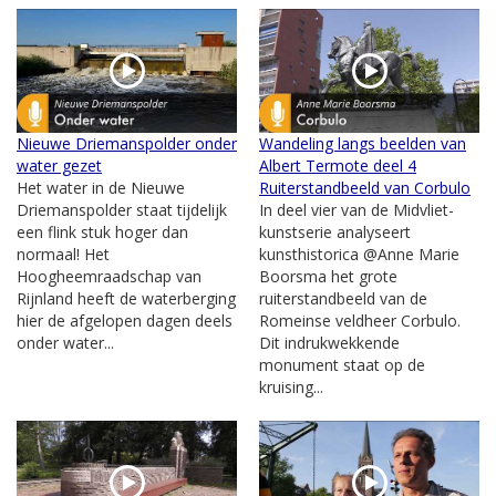
Nieuwe Driemanspolder onder
Wandeling langs beelden van
water gezet
Albert Termote deel 4
Het water in de Nieuwe
Ruiterstandbeeld van Corbulo
Driemanspolder staat tijdelijk
In deel vier van de Midvliet-
een flink stuk hoger dan
kunstserie analyseert
normaal! Het
kunsthistorica @Anne Marie
Hoogheemraadschap van
Boorsma het grote
Rijnland heeft de waterberging
ruiterstandbeeld van de
hier de afgelopen dagen deels
Romeinse veldheer Corbulo.
onder water...
Dit indrukwekkende
monument staat op de
kruising...