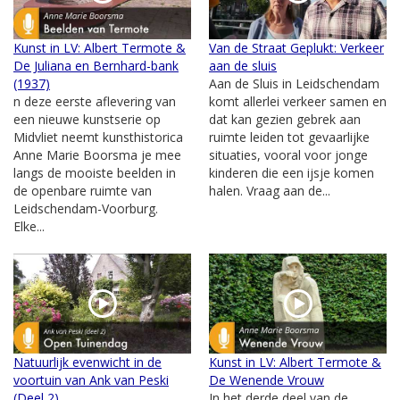
Kunst in LV: Albert Termote &
Van de Straat Geplukt: Verkeer
De Juliana en Bernhard-bank
aan de sluis
(1937)
Aan de Sluis in Leidschendam
n deze eerste aflevering van
komt allerlei verkeer samen en
een nieuwe kunstserie op
dat kan gezien gebrek aan
Midvliet neemt kunsthistorica
ruimte leiden tot gevaarlijke
Anne Marie Boorsma je mee
situaties, vooral voor jonge
langs de mooiste beelden in
kinderen die een ijsje komen
de openbare ruimte van
halen. Vraag aan de...
Leidschendam-Voorburg.
Elke...
Natuurlijk evenwicht in de
Kunst in LV: Albert Termote &
voortuin van Ank van Peski
De Wenende Vrouw
(Deel 2)
In het derde deel van de