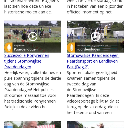
in. Molenaar Willem Bogaerts
weer. De vierde slotdag stond
laat zien hoe deze unieke
in het teken van een bijzonder
historische molen aan de...
officieel moment op het...
Succesvolle Ponyrennen
Stompwijkse Paardendagen:
tijdens Stompwijkse
Paardensport en Landleven
Paardendagen
Fair (Dag 2)
Heerlijk weer, volle tribunes en
Sport en lokale gezelligheid
pure spanning tijdens de derde
kwamen samen tijdens de
dag van de Stompwijkse
tweede dag van
Paardendagen! Het publiek
de Stompwijkse
stroomde massaal toe voor
Paardendagen. In deze
het traditionele Ponyrennen.
videoreportage blikt Midvliet
Bekijk in deze video het...
terug op de zaterdag, die in
het teken stond van een...