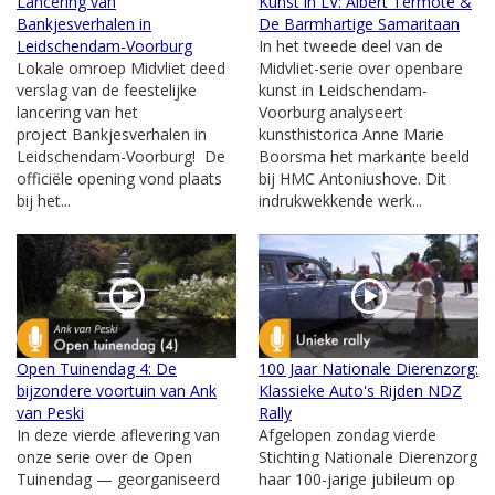
Lancering van
Kunst in LV: Albert Termote &
Bankjesverhalen in
De Barmhartige Samaritaan
Leidschendam-Voorburg
In het tweede deel van de
Lokale omroep Midvliet deed
Midvliet-serie over openbare
verslag van de feestelijke
kunst in Leidschendam-
lancering van het
Voorburg analyseert
project Bankjesverhalen in
kunsthistorica Anne Marie
Leidschendam-Voorburg! De
Boorsma het markante beeld
officiële opening vond plaats
bij HMC Antoniushove. Dit
bij het...
indrukwekkende werk...
Open Tuinendag 4: De
100 Jaar Nationale Dierenzorg:
bijzondere voortuin van Ank
Klassieke Auto's Rijden NDZ
van Peski
Rally
In deze vierde aflevering van
Afgelopen zondag vierde
onze serie over de Open
Stichting Nationale Dierenzorg
Tuinendag — georganiseerd
haar 100-jarige jubileum op