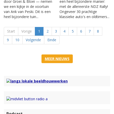
door Groei & Bloei — nemen
een heel bijzondere manier:
we een kijkje in de voortuin
met de allereerste NDZ Rally!
van Ank van Peski. Dit is een
Ongeveer 30 prachtige
heel bijzondere tuin...
klassieke auto's en oldtimers...
Start
Vorige
1
2
3
4
5
6
7
8
9
10
Volgende
Einde
MEER NIEUWS
Podcast