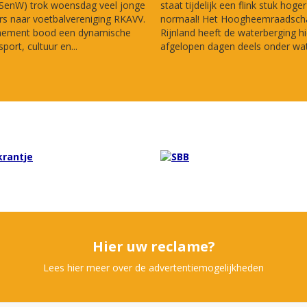
(SenW) trok woensdag veel jonge
staat tijdelijk een flink stuk hoge
s naar voetbalvereniging RKAVV.
normaal! Het Hoogheemraadsch
nement bood een dynamische
Rijnland heeft de waterberging hi
port, cultuur en...
afgelopen dagen deels onder wate
Hier uw reclame?
Lees hier meer over de advertentiemogelijkheden