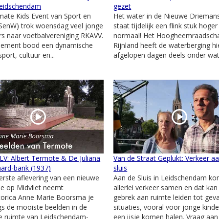
eidschendam
gezet
mate Kids Event van Sport en
Het water in de Nieuwe Drieman
(SenW) trok woensdag veel jonge
staat tijdelijk een flink stuk hoge
s naar voetbalvereniging RKAVV.
normaal! Het Hoogheemraadsch
nement bood een dynamische
Rijnland heeft de waterberging hi
port, cultuur en...
afgelopen dagen deels onder wate
 LV: Albert Termote & De Juliana
Van de Straat Geplukt: Verkeer a
ard-bank (1937)
sluis
erste aflevering van een nieuwe
Aan de Sluis in Leidschendam ko
ie op Midvliet neemt
allerlei verkeer samen en dat kan
torica Anne Marie Boorsma je
gebrek aan ruimte leiden tot geva
s de mooiste beelden in de
situaties, vooral voor jonge kinde
e ruimte van Leidschendam-
een ijsje komen halen. Vraag aan 