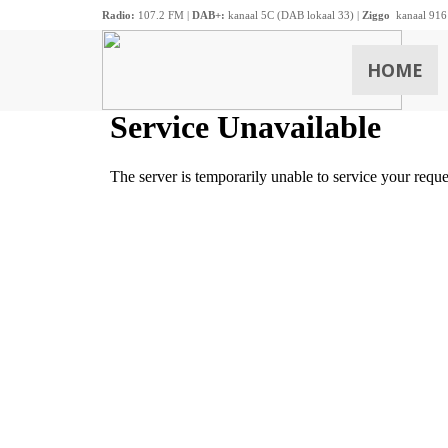
Radio:
107.2 FM |
DAB+:
kanaal 5C (DAB lokaal 33) |
Ziggo
kanaal 916
HOME
ZOEKEN