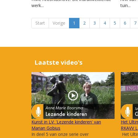
werk...
tuin...
Start
Vorige
1
2
3
4
5
6
7
Laatste video's
Kunst in LV: 'Lezende kinderen' van
Het Ulti
Marian Gobius
RKAVV L
In deel 5 van onze serie over
Het Ulti