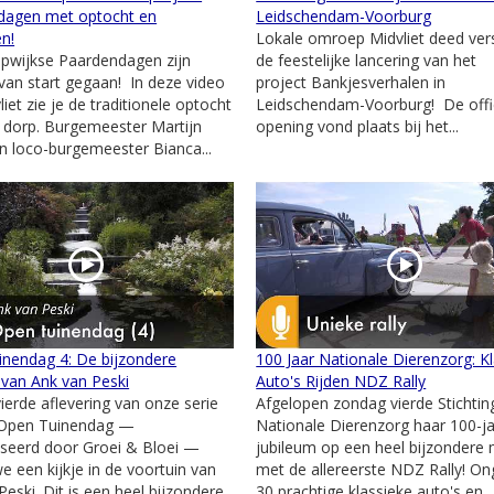
dagen met optocht en
Leidschendam-Voorburg
en!
Lokale omroep Midvliet deed ver
pwijkse Paardendagen zijn
de feestelijke lancering van het
l van start gegaan! In deze video
project Bankjesverhalen in
iet zie je de traditionele optocht
Leidschendam-Voorburg! De offi
 dorp. Burgemeester Martijn
opening vond plaats bij het...
 loco-burgemeester Bianca...
nendag 4: De bijzondere
100 Jaar Nationale Dierenzorg: K
 van Ank van Peski
Auto's Rijden NDZ Rally
vierde aflevering van onze serie
Afgelopen zondag vierde Stichtin
 Open Tuinendag —
Nationale Dierenzorg haar 100-ja
seerd door Groei & Bloei —
jubileum op een heel bijzondere 
 een kijkje in de voortuin van
met de allereerste NDZ Rally! O
Peski. Dit is een heel bijzondere
30 prachtige klassieke auto's en