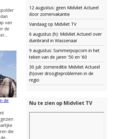
12 augustus: geen Midvliet Actueel
spolder
door zomervakantie
r dan
ap van
Vandaag op Midvliet TV
er de
6 augustus (h): Midvliet Actueel over
r...
duinbrand in Wassenaar
9 augustus: Summerpopcorn in het
teken van de jaren '50 en '60
30 juli: zomereditie Midvliet Actueel
(h)over droogteproblemen in de
regio
an de
Nu te zien op Midvliet TV
mt
 gezien
arlijke
ren die
de...