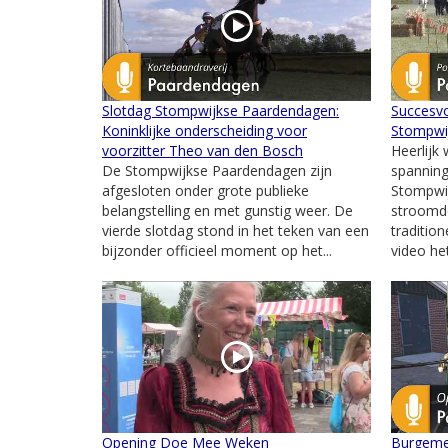
Slotdag Stompwijkse Paardendagen:
Succesvo
Koninklijke onderscheiding voor
Stompwi
voorzitter Theo van den Bosch
Heerlijk 
De Stompwijkse Paardendagen zijn
spanning
afgesloten onder grote publieke
Stompwij
belangstelling en met gunstig weer. De
stroomd
vierde slotdag stond in het teken van een
traditio
bijzonder officieel moment op het...
video het
Opening Doe Mee Weken
Burgeme