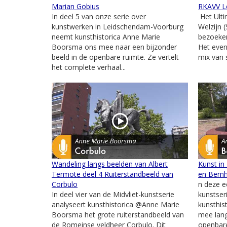
Marian Gobius
RKAVV L
In deel 5 van onze serie over
Het Ulti
kunstwerken in Leidschendam-Voorburg
Welzijn 
neemt kunsthistorica Anne Marie
bezoeker
Boorsma ons mee naar een bijzonder
Het eve
beeld in de openbare ruimte. Ze vertelt
mix van s
het complete verhaal...
Wandeling langs beelden van Albert
Kunst in
Termote deel 4 Ruiterstandbeeld van
en Bernh
Corbulo
n deze e
In deel vier van de Midvliet-kunstserie
kunstser
analyseert kunsthistorica @Anne Marie
kunsthis
Boorsma het grote ruiterstandbeeld van
mee lang
de Romeinse veldheer Corbulo. Dit
openbar