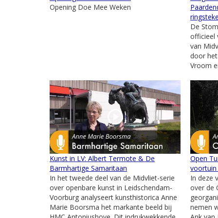
Opening Doe Mee Weken
Paarden
ringstek
De Stom
officiee
van Midvl
door het
Vroom en
Kunst in LV: Albert Termote & De
Open Tui
Barmhartige Samaritaan
voortuin
In het tweede deel van de Midvliet-serie
In deze 
over openbare kunst in Leidschendam-
over de
Voorburg analyseert kunsthistorica Anne
georgani
Marie Boorsma het markante beeld bij
nemen we
HMC Antoniushove. Dit indrukwekkende
Ank van 