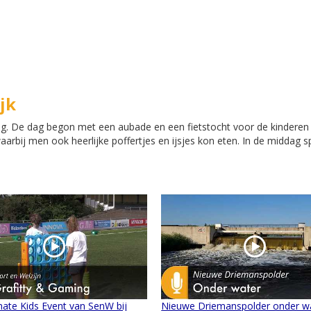
jk
dag. De dag begon met een aubade en een fietstocht voor de kinderen
arbij men ook heerlijke poffertjes en ijsjes kon eten. In de middag s
mate Kids Event van SenW bij
Nieuwe Driemanspolder onder w