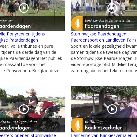
lle Ponyrennen tijdens
Stompwijkse Paardendagen:
jkse Paardendagen
Paardensport en Landleven Fair 
weer, volle tribunes en pure
Sport en lokale gezelligheid kwa
 tijdens de derde dag van de
samen tijdens de tweede dag va
kse Paardendagen! Het publiek
de Stompwijkse Paardendagen. I
e massaal toe voor het
videoreportage blikt Midvliet ter
nele Ponyrennen. Bekijk in deze
zaterdag, die in het teken stond v
...
esters openen Stompwijkse
Lancering van Bankjesverhalen i