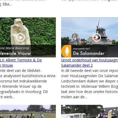
 Elke...
 LV: Albert Termote & De
Groot onderhoud van houtzaag
e Vrouw
Salamander deel 2
erde deel van de Midvliet-
In dit tweede deel van onze repo
ie analyseert kunsthistorica Anne
over Houtzaagmolen De Salaman
oorsma het indrukwekkende
Leidschendam duiken we dieper 
De Wenende Vrouw' op de
techniek in. Molenaar Willem Bog
graafplaats in Voorburg. Dit
laat zien hoe deze unieke histori
e werk...
molen aan de...