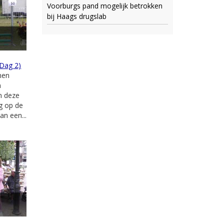
Voorburgs pand mogelijk betrokken
bij Haags drugslab
(Dag 2)
men
n
n deze
ug op de
an een...
n