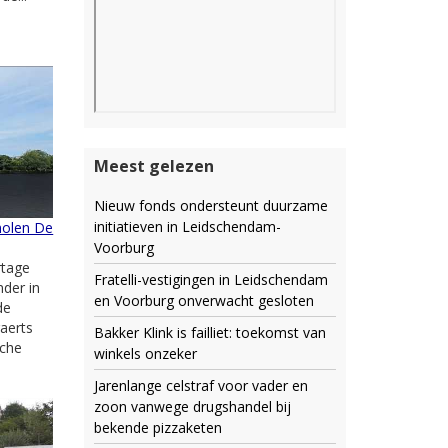
Meest gelezen
Nieuw fonds ondersteunt duurzame
initiatieven in Leidschendam-
molen De
Voorburg
rtage
Fratelli-vestigingen in Leidschendam
der in
en Voorburg onverwacht gesloten
de
aerts
Bakker Klink is failliet: toekomst van
sche
winkels onzeker
Jarenlange celstraf voor vader en
zoon vanwege drugshandel bij
bekende pizzaketen