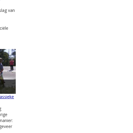
slag van
ciële
lassieke
g
rige
manier:
ngeveer