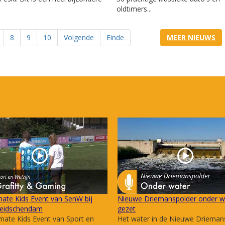
oldtimers...
8
9
10
Volgende
Einde
MEER NIEUWS
mate Kids Event van SenW bij
Nieuwe Driemanspolder onder w
eidschendam
gezet
mate Kids Event van Sport en
Het water in de Nieuwe Drieman