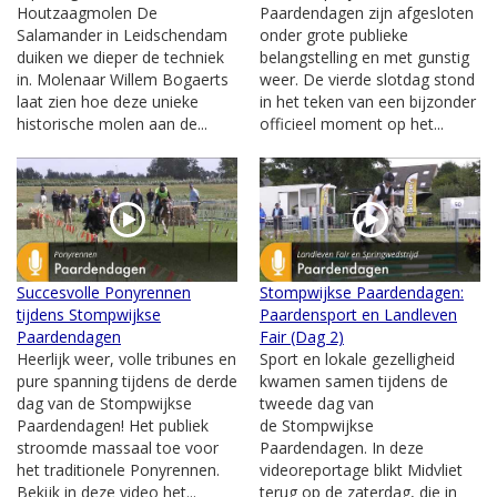
Houtzaagmolen De
Paardendagen zijn afgesloten
Salamander in Leidschendam
onder grote publieke
duiken we dieper de techniek
belangstelling en met gunstig
in. Molenaar Willem Bogaerts
weer. De vierde slotdag stond
laat zien hoe deze unieke
in het teken van een bijzonder
historische molen aan de...
officieel moment op het...
Succesvolle Ponyrennen
Stompwijkse Paardendagen:
tijdens Stompwijkse
Paardensport en Landleven
Paardendagen
Fair (Dag 2)
Heerlijk weer, volle tribunes en
Sport en lokale gezelligheid
pure spanning tijdens de derde
kwamen samen tijdens de
dag van de Stompwijkse
tweede dag van
Paardendagen! Het publiek
de Stompwijkse
stroomde massaal toe voor
Paardendagen. In deze
het traditionele Ponyrennen.
videoreportage blikt Midvliet
Bekijk in deze video het...
terug op de zaterdag, die in