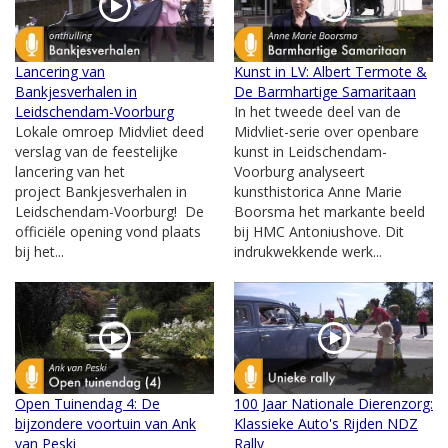
Lancering van
Kunst in LV: Albert Termote &
Bankjesverhalen in
De Barmhartige Samaritaan
Leidschendam-Voorburg
In het tweede deel van de
Lokale omroep Midvliet deed
Midvliet-serie over openbare
verslag van de feestelijke
kunst in Leidschendam-
lancering van het
Voorburg analyseert
project Bankjesverhalen in
kunsthistorica Anne Marie
Leidschendam-Voorburg! De
Boorsma het markante beeld
officiële opening vond plaats
bij HMC Antoniushove. Dit
bij het...
indrukwekkende werk...
Open Tuinendag 4: De
100 Jaar Nationale Dierenzorg:
bijzondere voortuin van Ank
Klassieke Auto's Rijden NDZ
van Peski
Rally