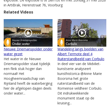
expositie. De expositie is te zien tot en met zondag 31 mei 2026
in ArtiBrak, Herenstraat 76, Voorburg
Related Videos
Nieuwe Driemanspolder onder
Wandeling langs beelden van
water gezet
Albert Termote deel 4
Het water in de Nieuwe
Ruiterstandbeeld van Corbulo
Driemanspolder staat tijdelijk
In deel vier van de Midvliet-
een flink stuk hoger dan
kunstserie analyseert
normaal! Het
kunsthistorica @Anne Marie
Hoogheemraadschap van
Boorsma het grote
Rijnland heeft de waterberging
ruiterstandbeeld van de
hier de afgelopen dagen deels
Romeinse veldheer Corbulo.
onder water...
Dit indrukwekkende
monument staat op de
kruising...