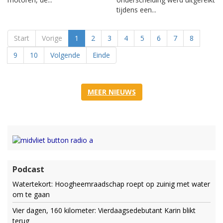
tijdens een...
Start
Vorige
1
2
3
4
5
6
7
8
9
10
Volgende
Einde
MEER NIEUWS
Podcast
Watertekort: Hoogheemraadschap roept op zuinig met water
om te gaan
Vier dagen, 160 kilometer: Vierdaagsedebutant Karin blikt
terug