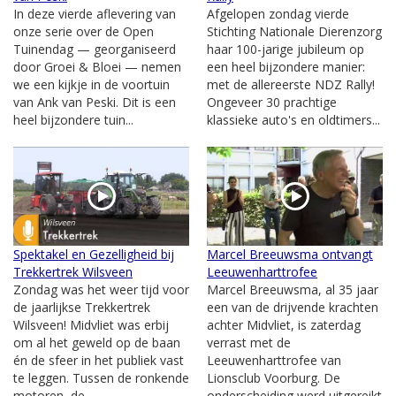
In deze vierde aflevering van
Afgelopen zondag vierde
onze serie over de Open
Stichting Nationale Dierenzorg
Tuinendag — georganiseerd
haar 100-jarige jubileum op
door Groei & Bloei — nemen
een heel bijzondere manier:
we een kijkje in de voortuin
met de allereerste NDZ Rally!
van Ank van Peski. Dit is een
Ongeveer 30 prachtige
heel bijzondere tuin...
klassieke auto's en oldtimers...
Spektakel en Gezelligheid bij
Marcel Breeuwsma ontvangt
Trekkertrek Wilsveen
Leeuwenharttrofee
Zondag was het weer tijd voor
Marcel Breeuwsma, al 35 jaar
de jaarlijkse Trekkertrek
een van de drijvende krachten
Wilsveen! Midvliet was erbij
achter Midvliet, is zaterdag
om al het geweld op de baan
verrast met de
én de sfeer in het publiek vast
Leeuwenharttrofee van
te leggen. Tussen de ronkende
Lionsclub Voorburg. De
motoren, de...
onderscheiding werd uitgereikt