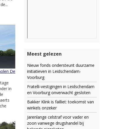
de...
Meest gelezen
Nieuw fonds ondersteunt duurzame
initiatieven in Leidschendam-
molen De
Voorburg
rtage
Fratelli-vestigingen in Leidschendam
der in
en Voorburg onverwacht gesloten
de
aerts
Bakker Klink is failliet: toekomst van
sche
winkels onzeker
Jarenlange celstraf voor vader en
zoon vanwege drugshandel bij