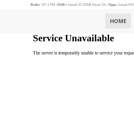
Radio:
107.2 FM |
DAB+:
kanaal 5C (DAB lokaal 33) |
Ziggo
kanaal 916
HOME
ZOEKEN