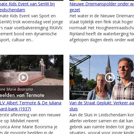
mate Kids Event van SenW bij
Nieuwe Driemanspolder onder w
eidschendam
gezet
mate Kids Event van Sport en
Het water in de Nieuwe Drieman
(SenW) trok woensdag veel jonge
staat tijdelijk een flink stuk hoge
s naar voetbalvereniging RKAVV.
normaal! Het Hoogheemraadsch
nement bood een dynamische
Rijnland heeft de waterberging hi
port, cultuur en...
afgelopen dagen deels onder wate
 LV: Albert Termote & De Juliana
Van de Straat Geplukt: Verkeer a
ard-bank (1937)
sluis
erste aflevering van een nieuwe
Aan de Sluis in Leidschendam ko
ie op Midvliet neemt
allerlei verkeer samen en dat kan
torica Anne Marie Boorsma je
gebrek aan ruimte leiden tot geva
s de mooiste beelden in de
situaties, vooral voor jonge kinde