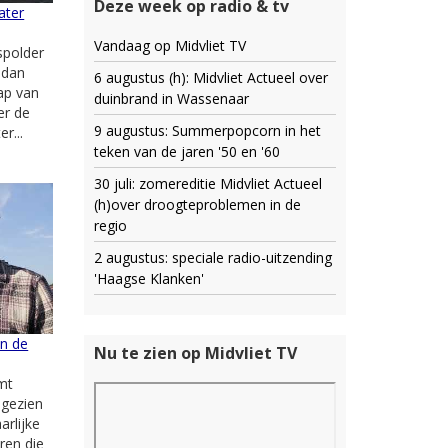
Deze week op radio & tv
ater
Vandaag op Midvliet TV
spolder
r dan
6 augustus (h): Midvliet Actueel over
ap van
duinbrand in Wassenaar
er de
9 augustus: Summerpopcorn in het
r...
teken van de jaren '50 en '60
30 juli: zomereditie Midvliet Actueel
(h)over droogteproblemen in de
regio
2 augustus: speciale radio-uitzending
'Haagse Klanken'
an de
Nu te zien op Midvliet TV
mt
 gezien
arlijke
ren die