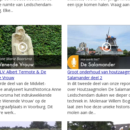
e ruimte van Leidschendam-
een ijsje komen halen. Vraag aan 
 Elke...
 LV: Albert Termote & De
Groot onderhoud van houtzaag
e Vrouw
Salamander deel 2
erde deel van de Midvliet-
In dit tweede deel van onze repo
ie analyseert kunsthistorica Anne
over Houtzaagmolen De Salaman
oorsma het indrukwekkende
Leidschendam duiken we dieper 
De Wenende Vrouw' op de
techniek in. Molenaar Willem Bog
graafplaats in Voorburg. Dit
laat zien hoe deze unieke histori
e werk...
molen aan de...