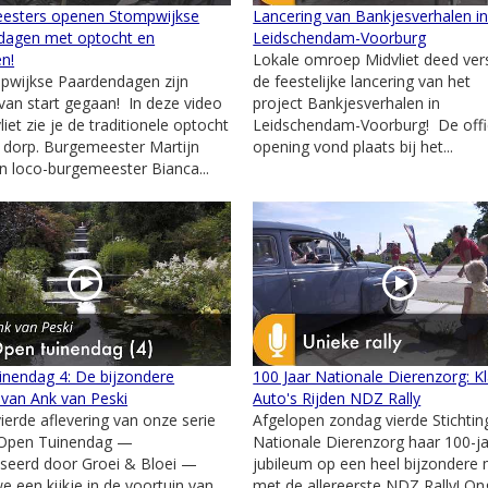
esters openen Stompwijkse
Lancering van Bankjesverhalen i
dagen met optocht en
Leidschendam-Voorburg
en!
Lokale omroep Midvliet deed ver
pwijkse Paardendagen zijn
de feestelijke lancering van het
l van start gegaan! In deze video
project Bankjesverhalen in
iet zie je de traditionele optocht
Leidschendam-Voorburg! De offi
 dorp. Burgemeester Martijn
opening vond plaats bij het...
 loco-burgemeester Bianca...
nendag 4: De bijzondere
100 Jaar Nationale Dierenzorg: K
 van Ank van Peski
Auto's Rijden NDZ Rally
vierde aflevering van onze serie
Afgelopen zondag vierde Stichtin
 Open Tuinendag —
Nationale Dierenzorg haar 100-ja
seerd door Groei & Bloei —
jubileum op een heel bijzondere 
 een kijkje in de voortuin van
met de allereerste NDZ Rally! O