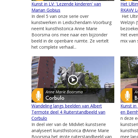
Kunst in LV: 'Lezende kinderen' van
Het Ulti
Marian Gobius
RKAVV L
In deel 5 van onze serie over
Het Ulti
kunstwerken in Leidschendam-Voorburg
Welzijn 
neemt kunsthistorica Anne Marie
bezoeker
Boorsma ons mee naar een bijzonder
Het eve
beeld in de openbare ruimte. Ze vertelt
mix van s
het complete verhaal...
Wandeling langs beelden van Albert
Kunst in
Termote deel 4 Ruiterstandbeeld van
en Bernh
Corbulo
n deze e
In deel vier van de Midvliet-kunstserie
kunstser
analyseert kunsthistorica @Anne Marie
kunsthis
Boorsma het grote ruiterstandbeeld van
mee lang