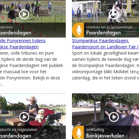
lle Ponyrennen tijdens
Stompwijkse Paardendagen:
jkse Paardendagen
Paardensport en Landleven Fair 
weer, volle tribunes en pure
Sport en lokale gezelligheid kwa
 tijdens de derde dag van de
samen tijdens de tweede dag va
kse Paardendagen! Het publiek
de Stompwijkse Paardendagen. I
e massaal toe voor het
videoreportage blikt Midvliet ter
nele Ponyrennen. Bekijk in deze
zaterdag, die in het teken stond v
...