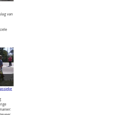
n
slag van
ciële
lassieke
g
rige
manier:
ngeveer