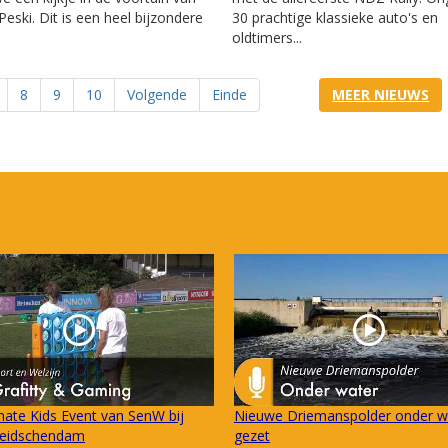
Peski. Dit is een heel bijzondere
30 prachtige klassieke auto's en
oldtimers...
8
9
10
Volgende
Einde
MEER NIEUWS
mate Kids Event van SenW bij
Nieuwe Driemanspolder onder w
eidschendam
gezet