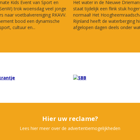
mate Kids Event van Sport en
Het water in de Nieuwe Drieman
(SenW) trok woensdag veel jonge
staat tijdelijk een flink stuk hoge
s naar voetbalvereniging RKAVV.
normaal! Het Hoogheemraadsch
nement bood een dynamische
Rijnland heeft de waterberging hi
port, cultuur en...
afgelopen dagen deels onder wate
Hier uw reclame?
Lees hier meer over de advertentiemogelijkheden