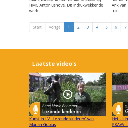
HMC Antoniushove. Dit indrukwekkende
Ank van 
werk...
tuin...
Start
Vorige
1
2
3
4
5
6
7
Laatste video's
Kunst in LV: 'Lezende kinderen' van
Het Ulti
Marian Gobius
RKAVV L