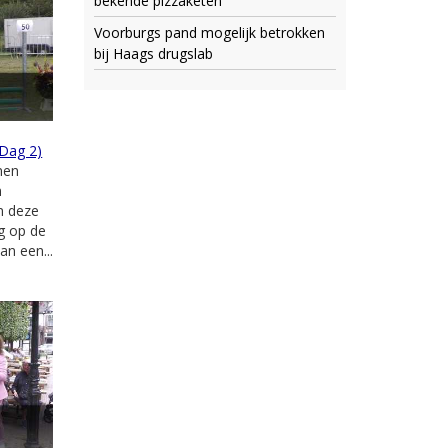
bekende pizzaketen
Voorburgs pand mogelijk betrokken
bij Haags drugslab
(Dag 2)
men
n
n deze
ug op de
an een...