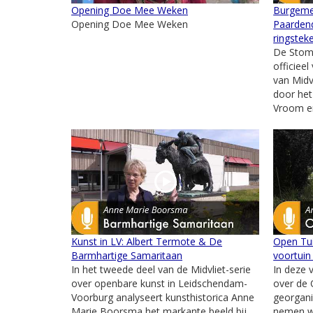
Opening Doe Mee Weken
Burgeme
Opening Doe Mee Weken
Paarden
ringstek
De Stom
officiee
van Midvl
door het
Vroom en
Kunst in LV: Albert Termote & De
Open Tui
Barmhartige Samaritaan
voortuin
In het tweede deel van de Midvliet-serie
In deze 
over openbare kunst in Leidschendam-
over de
Voorburg analyseert kunsthistorica Anne
georgani
Marie Boorsma het markante beeld bij
nemen we