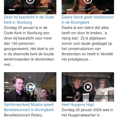
Diner bij kaarslicht in de Oude
Dasha Serck geeft vioolconcert
Kerk in Voorburg
in de Koningkerk
Zondag 25 januari is in de
Dasha is een talent dat alles
Oude Kerk in Voorburg een
heeft om door te breken, ‘a
diner bij kaarslicht voor meer
rising star’. Zij is afgelopen
dan 100 personen
zomer cum laude geslaagd op
georganiseerd. Het doel is om
het conservatorium van
in de sfeervolle kerk de koude
Amsterdam en heeft in Venetië
wintermaanden te doorbreken
het prestigieuze...
met...
Symfonieorkest Musica speelt
Heel Huygens Hapt
Benefietconcert in Koningkerk
Zondag 25 januari 2026 was in
Benefietconcert Rotary
het Huygenskwartier in