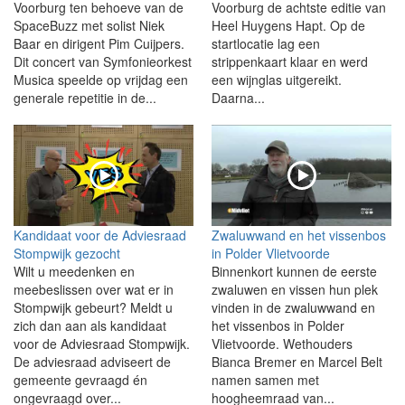
Voorburg ten behoeve van de
Voorburg de achtste editie van
SpaceBuzz met solist Niek
Heel Huygens Hapt. Op de
Baar en dirigent Pim Cuijpers.
startlocatie lag een
Dit concert van Symfonieorkest
strippenkaart klaar en werd
Musica speelde op vrijdag een
een wijnglas uitgereikt.
generale repetitie in de...
Daarna...
Kandidaat voor de Adviesraad
Zwaluwwand en het vissenbos
Stompwijk gezocht
in Polder Vlietvoorde
Wilt u meedenken en
Binnenkort kunnen de eerste
meebeslissen over wat er in
zwaluwen en vissen hun plek
Stompwijk gebeurt? Meldt u
vinden in de zwaluwwand en
zich dan aan als kandidaat
het vissenbos in Polder
voor de Adviesraad Stompwijk.
Vlietvoorde. Wethouders
De adviesraad adviseert de
Bianca Bremer en Marcel Belt
gemeente gevraagd én
namen samen met
ongevraagd over...
hoogheemraad van...