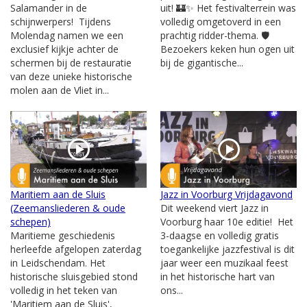
Salamander in de
uit! 🏰✨ Het festivalterrein was
schijnwerpers! Tijdens
volledig omgetoverd in een
Molendag namen we een
prachtig ridder-thema. 🛡️
exclusief kijkje achter de
Bezoekers keken hun ogen uit
schermen bij de restauratie
bij de gigantische...
van deze unieke historische
molen aan de Vliet in...
Maritiem aan de Sluis
Jazz in Voorburg Vrijdagavond
(Zeemansliederen & oude
Dit weekend viert Jazz in
schepen)
Voorburg haar 10e editie! Het
Maritieme geschiedenis
3-daagse en volledig gratis
herleefde afgelopen zaterdag
toegankelijke jazzfestival is dit
in Leidschendam. Het
jaar weer een muzikaal feest
historische sluisgebied stond
in het historische hart van
volledig in het teken van
ons...
'Maritiem aan de Sluis',