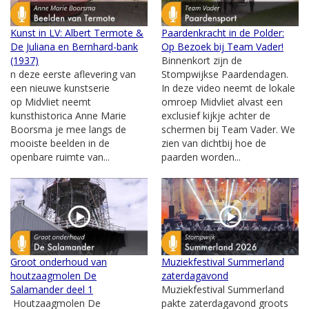
Kunst in LV: Albert Termote &
Paardenkracht in de Polder:
De Juliana en Bernhard-bank
Op Bezoek bij Team Vader!
(1937)
Binnenkort zijn de
n deze eerste aflevering van
Stompwijkse Paardendagen.
een nieuwe kunstserie
In deze video neemt de lokale
op Midvliet neemt
omroep Midvliet alvast een
kunsthistorica Anne Marie
exclusief kijkje achter de
Boorsma je mee langs de
schermen bij Team Vader. We
mooiste beelden in de
zien van dichtbij hoe de
openbare ruimte van...
paarden worden...
Groot onderhoud van
Muziekfestival Summerland
houtzaagmolen De
zaterdagavond
Salamander deel 1
Muziekfestival Summerland
Houtzaagmolen De
pakte zaterdagavond groots