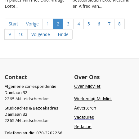
Lotte...
en Alfred van...
Start
Vorige
1
2
3
4
5
6
7
8
9
10
Volgende
Einde
Contact
Over Ons
Over Midvliet
Algemene correspondentie
Damlaan 32
Werken bij Midvliet
2265 AN Leidschendam
Adverteren
Studioadres & Bezoekadres
Damlaan 32
Vacatures
2265 AN Leidschendam
Redactie
Telefoon studio: 070-3202266