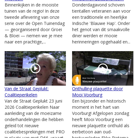
Binnenkijken in de mooiste
Donderdagavond schoven
tuinen van de regio! In deze
tientallen veteranen aan voor
tweede aflevering van onze
een traditionele en heerlijke
serie over de Open Tuinendag
Indische 'Blauwe Hap'. Onder
— georganiseerd door Groei
het genot van dit smaakvolle
& Bloei — nemen we je mee
diner werden er mooie
naar een prachtige,...
herinneringen opgehaald en...
Van de Straat Geplukt:
Onthulling plaquette door
Coalitieperikelen
Mooi Voorburg
Van de Straat Geplukt 23 juni
Een bijzonder en historisch
2026 Coalitieperikelen Naar
moment in het hart van
aanleiding van de moeizame
Voorburg! Afgelopen zondag
onderhandelingen die hebben
heeft Mooi Voorburg een
geleid tot nieuwe
nieuwe plaquette onthuld als
coalitiebesprekingen met PRO
eerbetoon aan oud-
in plaats van met D66, vraagt
bestuursleden Ekke Rietema