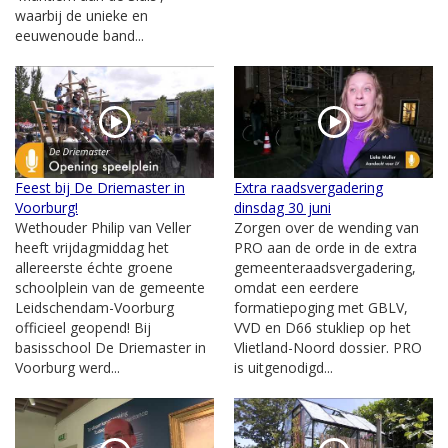
waarbij de unieke en
eeuwenoude band...
Feest bij De Driemaster in
Extra raadsvergadering
Voorburg!
dinsdag 30 juni
Wethouder Philip van Veller
Zorgen over de wending van
heeft vrijdagmiddag het
PRO aan de orde in de extra
allereerste échte groene
gemeenteraadsvergadering,
schoolplein van de gemeente
omdat een eerdere
Leidschendam-Voorburg
formatiepoging met GBLV,
officieel geopend! Bij
VVD en D66 stukliep op het
basisschool De Driemaster in
Vlietland-Noord dossier. PRO
Voorburg werd...
is uitgenodigd...