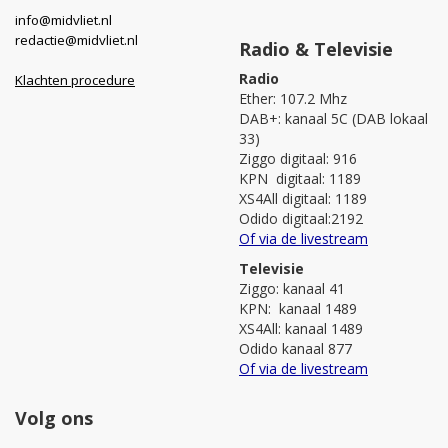
info@midvliet.nl
redactie@midvliet.nl
Radio & Televisie
Radio
Klachten procedure
Ether: 107.2 Mhz
DAB+: kanaal 5C (DAB lokaal
33)
Ziggo digitaal: 916
KPN digitaal: 1189
XS4All digitaal: 1189
Odido digitaal:2192
Of via de livestream
Televisie
Ziggo: kanaal 41
KPN: kanaal 1489
XS4All: kanaal 1489
Odido kanaal 877
Of via de livestream
Volg ons