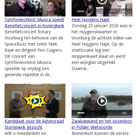
Symfonieorkest Musica speelt
Heel Huygens Hapt
Benefietconcert in Koningkerk
Zondag 25 januari 2026 was in
Benefietconcert Rotary
het Huygenskwartier in
Voorburg ten behoeve van de
Voorburg de achtste editie van
SpaceBuzz met solist Niek
Heel Huygens Hapt. Op de
Baar en dirigent Pim Cuijpers.
startlocatie lag een
Dit concert van
strippenkaart klaar en werd
Symfonieorkest Musica
een wijnglas uitgereikt.
speelde op vrijdag een
Daarna...
generale repetitie in de...
Kandidaat voor de Adviesraad
Zwaluwwand en het vissenbos
Stompwijk gezocht
in Polder Vlietvoorde
Wilt u meedenken en
Binnenkort kunnen de eerste