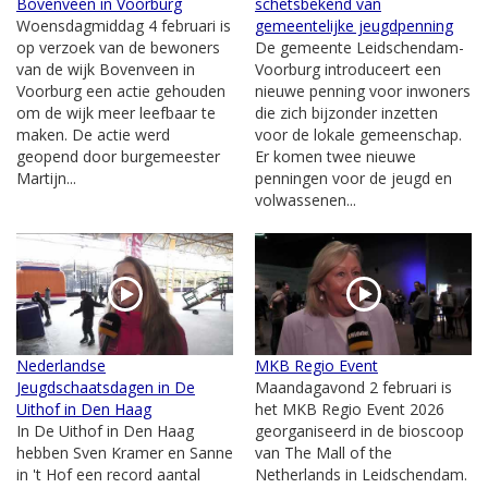
Bovenveen in Voorburg
schetsbekend van
Woensdagmiddag 4 februari is
gemeentelijke jeugdpenning
op verzoek van de bewoners
De gemeente Leidschendam-
van de wijk Bovenveen in
Voorburg introduceert een
Voorburg een actie gehouden
nieuwe penning voor inwoners
om de wijk meer leefbaar te
die zich bijzonder inzetten
maken. De actie werd
voor de lokale gemeenschap.
geopend door burgemeester
Er komen twee nieuwe
Martijn...
penningen voor de jeugd en
volwassenen...
Nederlandse
MKB Regio Event
Jeugdschaatsdagen in De
Maandagavond 2 februari is
Uithof in Den Haag
het MKB Regio Event 2026
In De Uithof in Den Haag
georganiseerd in de bioscoop
hebben Sven Kramer en Sanne
van The Mall of the
in 't Hof een record aantal
Netherlands in Leidschendam.