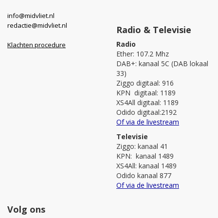
info@midvliet.nl
redactie@midvliet.nl
Radio & Televisie
Radio
Klachten procedure
Ether: 107.2 Mhz
DAB+: kanaal 5C (DAB lokaal
33)
Ziggo digitaal: 916
KPN digitaal: 1189
XS4All digitaal: 1189
Odido digitaal:2192
Of via de livestream
Televisie
Ziggo: kanaal 41
KPN: kanaal 1489
XS4All: kanaal 1489
Odido kanaal 877
Of via de livestream
Volg ons