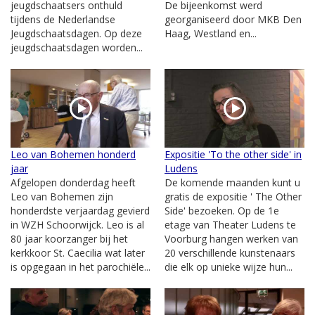
jeugdschaatsers onthuld
De bijeenkomst werd
tijdens de Nederlandse
georganiseerd door MKB Den
Jeugdschaatsdagen. Op deze
Haag, Westland en...
jeugdschaatsdagen worden...
Leo van Bohemen honderd
Expositie 'To the other side' in
jaar
Ludens
Afgelopen donderdag heeft
De komende maanden kunt u
Leo van Bohemen zijn
gratis de expositie ' The Other
honderdste verjaardag gevierd
Side' bezoeken. Op de 1e
in WZH Schoorwijck. Leo is al
etage van Theater Ludens te
80 jaar koorzanger bij het
Voorburg hangen werken van
kerkkoor St. Caecilia wat later
20 verschillende kunstenaars
is opgegaan in het parochiële...
die elk op unieke wijze hun...