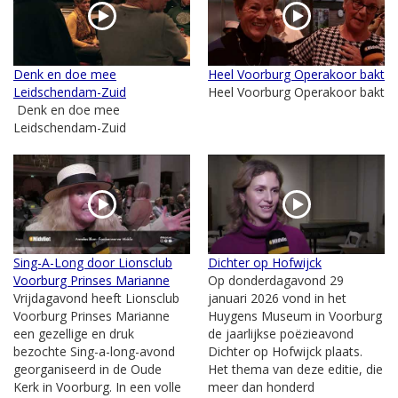
Denk en doe mee
Heel Voorburg Operakoor bakt
Leidschendam-Zuid
Heel Voorburg Operakoor bakt
Denk en doe mee
Leidschendam-Zuid
Sing-A-Long door Lionsclub
Dichter op Hofwijck
Voorburg Prinses Marianne
Op donderdagavond 29
Vrijdagavond heeft Lionsclub
januari 2026 vond in het
Voorburg Prinses Marianne
Huygens Museum in Voorburg
een gezellige en druk
de jaarlijkse poëzieavond
bezochte Sing-a-long-avond
Dichter op Hofwijck plaats.
georganiseerd in de Oude
Het thema van deze editie, die
Kerk in Voorburg. In een volle
meer dan honderd