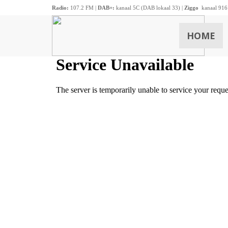
Radio:
107.2 FM |
DAB+:
kanaal 5C (DAB lokaal 33) |
Ziggo
kanaal 916
HOME
ZOEKEN