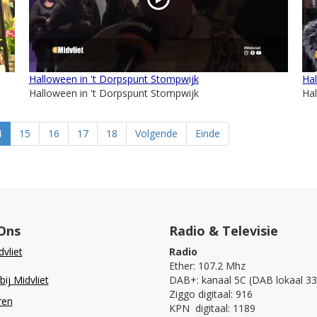
Halloween in 't Dorpspunt Stompwijk
Ha
Halloween in 't Dorpspunt Stompwijk
Ha
4
15
16
17
18
Volgende
Einde
Ons
Radio & Televisie
vliet
Radio
Ether: 107.2 Mhz
ij Midvliet
DAB+: kanaal 5C (DAB lokaal 33
Ziggo digitaal: 916
ren
KPN digitaal: 1189