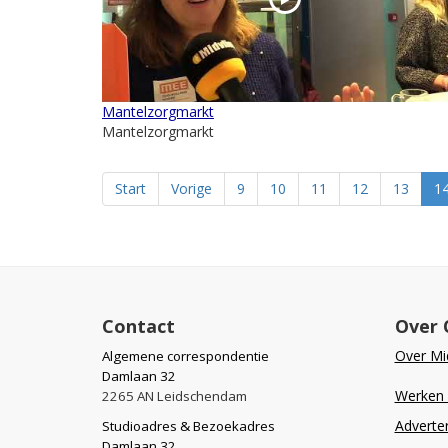
Mantelzorgmarkt
Mantelzorgmarkt
Start
Vorige
9
10
11
12
13
1
Contact
Over 
Over Mid
Algemene correspondentie
Damlaan 32
Werken b
2265 AN Leidschendam
Adverte
Studioadres & Bezoekadres
Damlaan 32