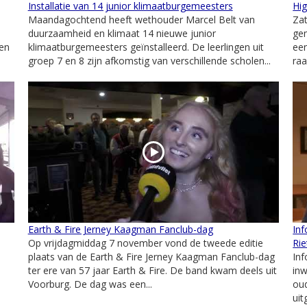
Installatie van 14 junior klimaatburgemeesters
Hi
Maandagochtend heeft wethouder Marcel Belt van
Zat
duurzaamheid en klimaat 14 nieuwe junior
ge
een
klimaatburgemeesters geïnstalleerd. De leerlingen uit
een
groep 7 en 8 zijn afkomstig van verschillende scholen...
ra
Earth & Fire Jerney Kaagman Fanclub-dag
Inf
Op vrijdagmiddag 7 november vond de tweede editie
Rie
plaats van de Earth & Fire Jerney Kaagman Fanclub-dag
In
ter ere van 57 jaar Earth & Fire. De band kwam deels uit
inw
Voorburg. De dag was een...
oud
uit