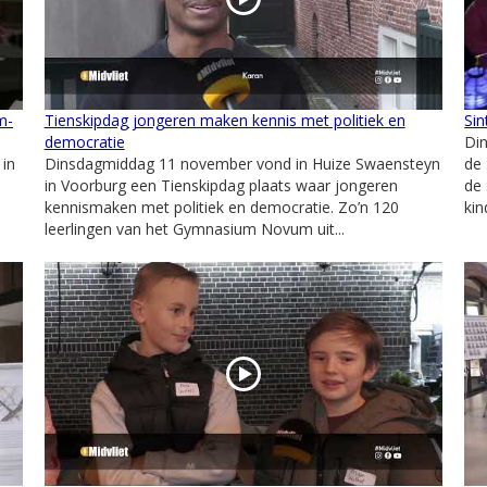
m-
Tienskipdag jongeren maken kennis met politiek en
Si
democratie
Di
in
Dinsdagmiddag 11 november vond in Huize Swaensteyn
de 
in Voorburg een Tienskipdag plaats waar jongeren
de 
kennismaken met politiek en democratie. Zo’n 120
kin
leerlingen van het Gymnasium Novum uit...