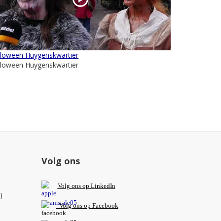
lloween Huygenskwartier
lloween Huygenskwartier
Volg ons
V
olg ons op L
inkedIn
)
Volg ons op Facebook