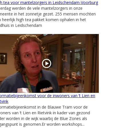
gh tea voor mantelzorgers in Leidschendam-Voorburg
erdag werden de vele mantelzorgers in onze
meente in het zonnetje gezet. 255 mensen mochten
 heerlijk high tea pakket komen ophalen in het
adhuis in Leidschendam
ormatiebijeenkomst voor de inwoners van ‘t Lien en
tvink
formatiebijeenkomst in de Blauwe Tram voor de
oners van ‘t Lien en Rietvink in kader van gezond
er worden in de wijk waarbij de Blue Zones als
gangspunt is genomen.Er worden workshops...