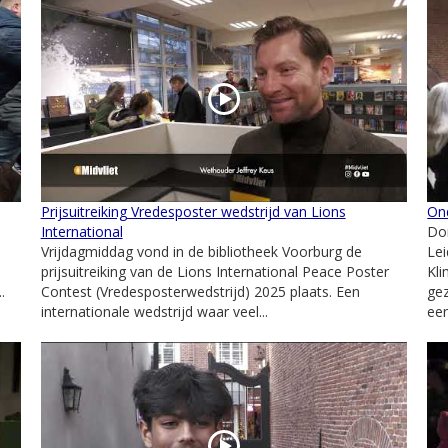
Prijsuitreiking Vredesposter wedstrijd van Lions
On
International
Don
Vrijdagmiddag vond in de bibliotheek Voorburg de
Lei
prijsuitreiking van de Lions International Peace Poster
Kl
.
Contest (Vredesposterwedstrijd) 2025 plaats. Een
ge
internationale wedstrijd waar veel...
een