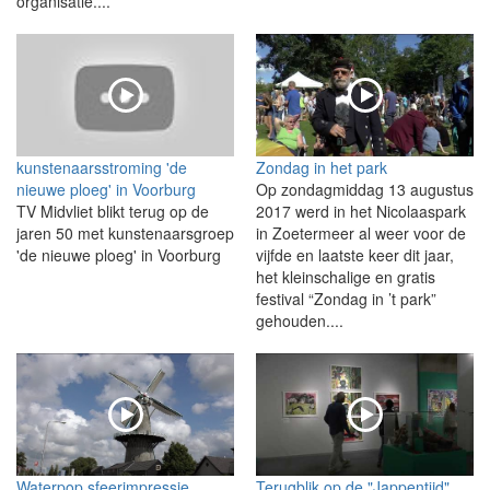
organisatie....
kunstenaarsstroming 'de
Zondag in het park
nieuwe ploeg' in Voorburg
Op zondagmiddag 13 augustus
TV Midvliet blikt terug op de
2017 werd in het Nicolaaspark
jaren 50 met kunstenaarsgroep
in Zoetermeer al weer voor de
'de nieuwe ploeg' in Voorburg
vijfde en laatste keer dit jaar,
het kleinschalige en gratis
festival “Zondag in ’t park”
gehouden....
Waterpop sfeerimpressie
Terugblik op de "Jappentijd"