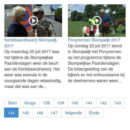
Kortebaandraverij Stompwijk
Ponyrennen Stompwijk 2017
2017
Op zondag 23 juli 2017 stond
Op maandag 25 juli 2017 was
in Stompwijk het Ponyrennen
het tijdens de Stompwijkse
op het programma tijdens de
Paardendagen weer de beurt
Stompwijkse Paardendagen.
aan de Kortebaandraverij. Het
De belangstelling van de
weer was evenals in de
kijkers en het enthousiasme bij
voorgaande dagen wisselvallig,
de deelnemers waren weer...
maar dat was aan de...
Start
Vorige
138
139
140
141
142
143
144
145
146
147
Volgende
Einde