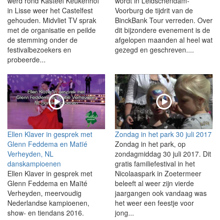
werd rond Kasteel Keukenhof
wordt in Leidschendam-
in Lisse weer het Castelfest
Voorburg de tijdrit van de
gehouden. Midvliet TV sprak
BinckBank Tour verreden. Over
met de organisatie en peilde
dit bijzondere evenement is de
de stemming onder de
afgelopen maanden al heel wat
festivalbezoekers en
gezegd en geschreven....
probeerde...
Ellen Klaver in gesprek met
Zondag in het park 30 juli 2017
Glenn Feddema en Matïé
Zondag in het park, op
Verheyden, NL
zondagmiddag 30 juli 2017. Dit
danskampioenen
gratis familiefestival in het
Ellen Klaver in gesprek met
Nicolaaspark in Zoetermeer
Glenn Feddema en Maïté
beleeft al weer zijn vierde
Verheyden, meervoudig
jaargangen ook vandaag was
Nederlandse kampioenen,
het weer een feestje voor
show- en tiendans 2016.
jong...