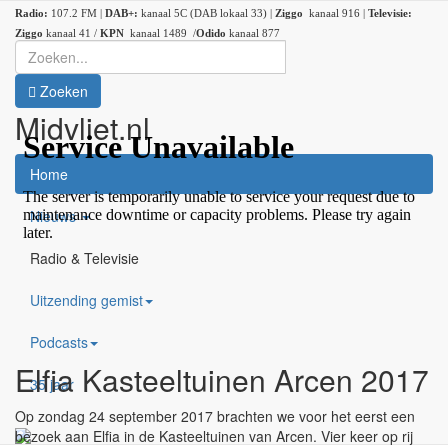
Radio:
107.2 FM |
DAB+:
kanaal 5C (DAB lokaal 33) |
Ziggo
kanaal 916 |
Televisie:
Ziggo
kanaal 41 /
KPN
kanaal 1489 /
Odido
kanaal 877
Zoeken
Midvliet.nl
×
Home
Nieuws
Radio & Televisie
Uitzending gemist
Podcasts
Elfia Kasteeltuinen Arcen 2017
35 jaar
Op zondag 24 september 2017 brachten we voor het eerst een
bezoek aan Elfia in de Kasteeltuinen van Arcen. Vier keer op rij