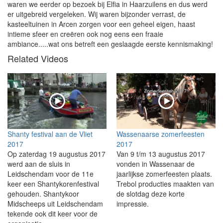
waren we eerder op bezoek bij Elfia in Haarzuilens en dus werd
er uitgebreid vergeleken. Wij waren bijzonder verrast, de
kasteeltuinen in Arcen zorgen voor een geheel eigen, haast
intieme sfeer en creëren ook nog eens een fraaie
ambiance.....wat ons betreft een geslaagde eerste kennismaking!
Related Videos
Shanty festival aan de Vliet
Wassenaarse zomerfeesten
2017
2017
Op zaterdag 19 augustus 2017
Van 9 t/m 13 augustus 2017
werd aan de sluis in
vonden in Wassenaar de
Leidschendam voor de 11e
jaarlijkse zomerfeesten plaats.
keer een Shantykorenfestival
Trebol producties maakten van
gehouden. Shantykoor
de slotdag deze korte
Midscheeps uit Leidschendam
impressie.
tekende ook dit keer voor de