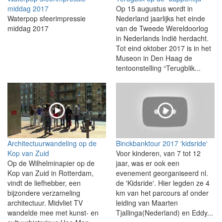
middag 2017
Op 15 augustus wordt in
Waterpop sfeerimpressie
Nederland jaarlijks het einde
middag 2017
van de Tweede Wereldoorlog
in Nederlands Indië herdacht.
Tot eind oktober 2017 is in het
Museon in Den Haag de
tentoonstelling “Terugblik...
Architectuurwandeling op de
Binckbanktour 2017 'kidsride'
Kop van Zuid
Voor kinderen, van 7 tot 12
Op de Wilhelminapier op de
jaar, was er ook een
Kop van Zuid in Rotterdam,
evenement georganiseerd nl.
vindt de liefhebber, een
de 'Kidsride'. Hier legden ze 4
bijzondere verzameling
km van het parcours af onder
architectuur. Midvliet TV
leiding van Maarten
wandelde mee met kunst- en
Tjallinga(Nederland) en Eddy...