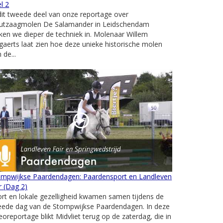
l 2
dit tweede deel van onze reportage over
utzaagmolen De Salamander in Leidschendam
ken we dieper de techniek in. Molenaar Willem
aerts laat zien hoe deze unieke historische molen
 de...
ompwijkse Paardendagen: Paardensport en Landleven
r (Dag 2)
rt en lokale gezelligheid kwamen samen tijdens de
eede dag van de Stompwijkse Paardendagen. In deze
eoreportage blikt Midvliet terug op de zaterdag, die in