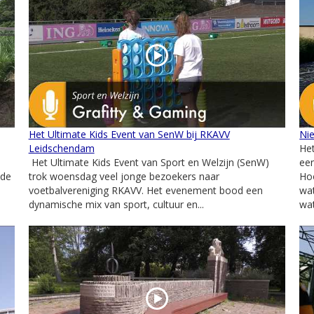
Het Ultimate Kids Event van SenW bij RKAVV
Ni
Leidschendam
Het
Het Ultimate Kids Event van Sport en Welzijn (SenW)
een
 de
trok woensdag veel jonge bezoekers naar
Ho
voetbalvereniging RKAVV. Het evenement bood een
wat
dynamische mix van sport, cultuur en...
wat