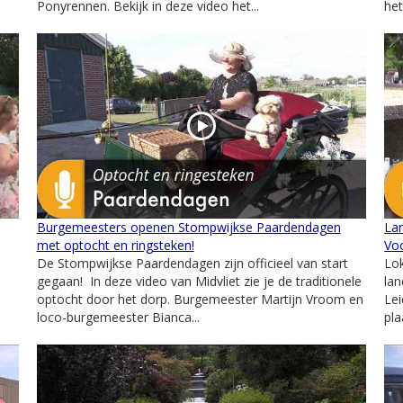
Ponyrennen. Bekijk in deze video het...
het
Burgemeesters openen Stompwijkse Paardendagen
La
met optocht en ringsteken!
Vo
De Stompwijkse Paardendagen zijn officieel van start
Lok
gegaan! In deze video van Midvliet zie je de traditionele
lan
optocht door het dorp. Burgemeester Martijn Vroom en
Le
loco-burgemeester Bianca...
pla