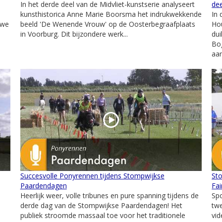
In het derde deel van de Midvliet-kunstserie analyseert
dee
kunsthistorica Anne Marie Boorsma het indrukwekkende
In 
 we
beeld 'De Wenende Vrouw' op de Oosterbegraafplaats
Ho
in Voorburg. Dit bijzondere werk...
dui
Bog
aan
Succesvolle Ponyrennen tijdens Stompwijkse
St
Paardendagen
Fai
Heerlijk weer, volle tribunes en pure spanning tijdens de
Spo
e
derde dag van de Stompwijkse Paardendagen! Het
tw
publiek stroomde massaal toe voor het traditionele
vid