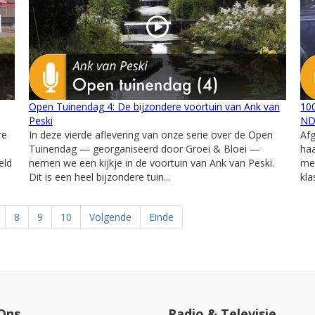
Open Tuinendag 4: De bijzondere voortuin van Ank van
100
Peski
ND
re
In deze vierde aflevering van onze serie over de Open
Afg
Tuinendag — georganiseerd door Groei & Bloei —
haa
eld
nemen we een kijkje in de voortuin van Ank van Peski.
met
Dit is een heel bijzondere tuin...
kla
8
9
10
Volgende
Einde
Ons
Radio & Televisie