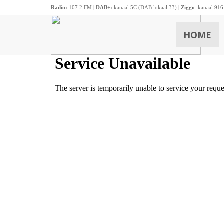
Radio:
107.2 FM |
DAB+:
kanaal 5C (DAB lokaal 33) |
Ziggo
kanaal 916
HOME
ZOEKEN