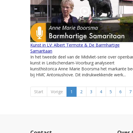
Kunst in LV: Albert Termote & De Barmhartige
Samaritaan
In het tweede deel van de Midvliet-serie over openba
kunst in Leidschendam-Voorburg analyseert
kunsthistorica Anne Marie Boorsma het markante be
bij HMC Antoniushove. Dit indrukwekkende werk...
Start
Vorige
1
2
3
4
5
6
7
Contact
Over 