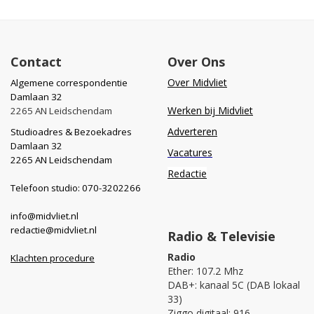
Contact
Over Ons
Over Midvliet
Algemene correspondentie
Damlaan 32
Werken bij Midvliet
2265 AN Leidschendam
Adverteren
Studioadres & Bezoekadres
Damlaan 32
Vacatures
2265 AN Leidschendam
Redactie
Telefoon studio: 070-3202266
info@midvliet.nl
redactie@midvliet.nl
Radio & Televisie
Radio
Klachten procedure
Ether: 107.2 Mhz
DAB+: kanaal 5C (DAB lokaal
33)
Ziggo digitaal: 916