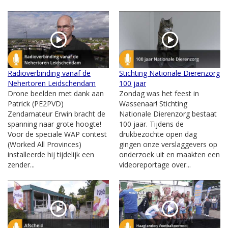
Radioverbinding vanaf de
Stichting Nationale Dierenzorg
Nehertoren Leidschendam
100 jaar
Drone beelden met dank aan
Zondag was het feest in
Patrick (PE2PVD)
Wassenaar! Stichting
Zendamateur Erwin bracht de
Nationale Dierenzorg bestaat
spanning naar grote hoogte!
100 jaar. Tijdens de
Voor de speciale WAP contest
drukbezochte open dag
(Worked All Provinces)
gingen onze verslaggevers op
installeerde hij tijdelijk een
onderzoek uit en maakten een
zender...
videoreportage over...