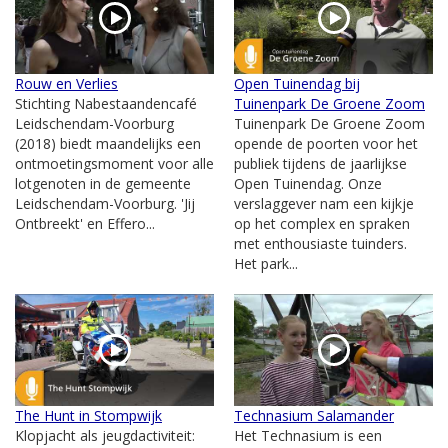
Rouw en Verlies
Open Tuinendag bij
Stichting Nabestaandencafé
Tuinenpark De Groene Zoom
Leidschendam-Voorburg
Tuinenpark De Groene Zoom
(2018) biedt maandelijks een
opende de poorten voor het
ontmoetingsmoment voor alle
publiek tijdens de jaarlijkse
lotgenoten in de gemeente
Open Tuinendag. Onze
Leidschendam-Voorburg. 'Jij
verslaggever nam een kijkje
Ontbreekt' en Effero...
op het complex en spraken
met enthousiaste tuinders.
Het park...
The Hunt in Stompwijk
Technasium Salamander
Klopjacht als jeugdactiviteit:
Het Technasium is een