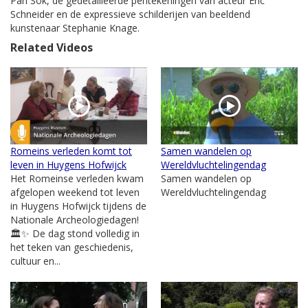
Pan Sok, de gedetailleerde pentekeningen van acteur Eric
Schneider en de expressieve schilderijen van beeldend
kunstenaar Stephanie Knage.
Related Videos
Romeins verleden komt tot
Samen wandelen op
leven in Huygens Hofwijck
Wereldvluchtelingendag
Het Romeinse verleden kwam
Samen wandelen op
afgelopen weekend tot leven
Wereldvluchtelingendag
in Huygens Hofwijck tijdens de
Nationale Archeologiedagen!
🏛️✨ De dag stond volledig in
het teken van geschiedenis,
cultuur en...