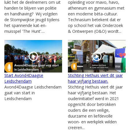
lukt het de deelnemers om uit
opleiding voor mavo, havo,
handen te blijven van politie
atheneum en gymnasium met
en handhaving? Wij volgden
een moderne bèta-cultuur.
de Stompwijkse jeugd tijdens
Technasium betekent dat er
het spannende kat-en-
op school het vak Onderzoek
muisspel 'The Hunt'....
& Ontwerpen (O&O) wordt...
Start Avond4Daagse
Stichting Hethuis viert dit jaar
Leidschendam
haar vijfjarig bestaan.
Avond4Daagse Leidschendam
Stichting Hethuis viert dit jaar
gaat van start in
haar vijfjarig bestaan. Het
Leidschendam
ouderinitiatief werd in 2021
opgericht door betrokken
ouders die een veilige,
duurzame en liefdevolle
woon- en werkplek wilden
creëren...