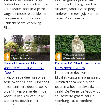
Midvliet neemt kunsthistorica
ruimte leiden tot gevaarlijke
Anne Marie Boorsma je mee
situaties, vooral voor jonge
langs de mooiste beelden in
kinderen die een ijsje komen
de openbare ruimte van
halen. Vraag aan de...
Leidschendam-Voorburg.
Elke...
Natuurlijk evenwicht in de
Kunst in LV: Albert Termote &
voortuin van Ank van Peski
De Wenende Vrouw
(Deel 2)
In het derde deel van de
In dit tweede deel van onze
Midvliet-kunstserie analyseert
serie over de Open Tuinendag
kunsthistorica Anne Marie
(georganiseerd door Groei &
Boorsma het indrukwekkende
Bloei) kijken we verder in de
beeld 'De Wenende Vrouw' op
voortuin van Ank van Peski.
de Oosterbegraafplaats in
Wat direct opvalt is het
Voorburg. Dit bijzondere