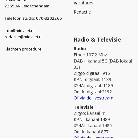
Vacatures
2265 AN Leidschendam
Redactie
Telefoon studio: 070-3202266
info@midvliet.nl
redactie@midvliet.nl
Radio & Televisie
Radio
Klachten procedure
Ether: 107.2 Mhz
DAB+: kanaal 5C (DAB lokaal
33)
Ziggo digitaal: 916
KPN digitaal: 1189
XS4All digitaal: 1189
Odido digitaal:2192
Of via de livestream
Televisie
Ziggo: kanaal 41
KPN: kanaal 1489
XS4All: kanaal 1489
Odido kanaal 877
Of via de livestream