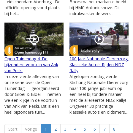
Leidschendam-Voorburg! De
Boorsma het markante beeld
officiële opening vond plaats
bij HMC Antoniushove. Dit
bij het...
indrukwekkende werk...
Open Tuinendag 4: De
100 Jaar Nationale Dierenzorg:
bijzondere voortuin van Ank
Klassieke Auto's Rijden NDZ
van Peski
Rally
In deze vierde aflevering van
Afgelopen zondag vierde
onze serie over de Open
Stichting Nationale Dierenzorg
Tuinendag — georganiseerd
haar 100-jarige jubileum op
door Groei & Bloei — nemen
een heel bijzondere manier:
we een kijkje in de voortuin
met de allereerste NDZ Rally!
van Ank van Peski. Dit is een
Ongeveer 30 prachtige
heel bijzondere tuin...
klassieke auto's en oldtimers...
Start
Vorige
1
2
3
4
5
6
7
8