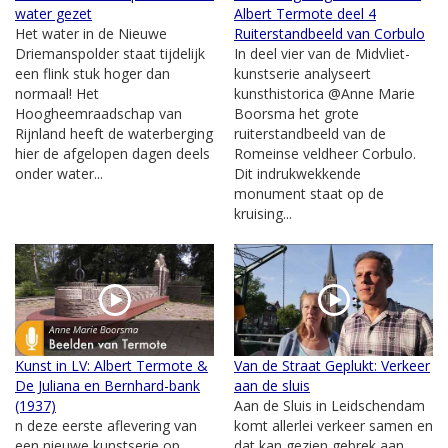
water gezet
Albert Termote deel 4
Het water in de Nieuwe
Ruiterstandbeeld van Corbulo
Driemanspolder staat tijdelijk
In deel vier van de Midvliet-
een flink stuk hoger dan
kunstserie analyseert
normaal! Het
kunsthistorica @Anne Marie
Hoogheemraadschap van
Boorsma het grote
Rijnland heeft de waterberging
ruiterstandbeeld van de
hier de afgelopen dagen deels
Romeinse veldheer Corbulo.
onder water...
Dit indrukwekkende
monument staat op de
kruising...
Kunst in LV: Albert Termote &
Van de Straat Geplukt: Verkeer
De Juliana en Bernhard-bank
aan de sluis
(1937)
Aan de Sluis in Leidschendam
n deze eerste aflevering van
komt allerlei verkeer samen en
een nieuwe kunstserie op
dat kan gezien gebrek aan