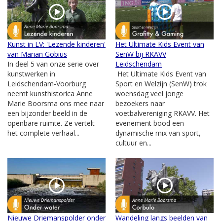
Kunst in LV: 'Lezende kinderen'
Het Ultimate Kids Event van
van Marian Gobius
SenW bij RKAVV
In deel 5 van onze serie over
Leidschendam
kunstwerken in
Het Ultimate Kids Event van
Leidschendam-Voorburg
Sport en Welzijn (SenW) trok
neemt kunsthistorica Anne
woensdag veel jonge
Marie Boorsma ons mee naar
bezoekers naar
een bijzonder beeld in de
voetbalvereniging RKAVV. Het
openbare ruimte. Ze vertelt
evenement bood een
het complete verhaal...
dynamische mix van sport,
cultuur en...
Nieuwe Driemanspolder onder
Wandeling langs beelden van