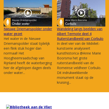
Nieuwe Driemanspolder onder
Wandeling langs beelden van
water gezet
Albert Termote deel 4
Het water in de Nieuwe
Ruiterstandbeeld van Corbulo
Driemanspolder staat tijdelijk
In deel vier van de Midvliet-
een flink stuk hoger dan
kunstserie analyseert
normaal! Het
kunsthistorica @Anne Marie
Hoogheemraadschap van
Boorsma het grote
Rijnland heeft de waterberging
ruiterstandbeeld van de
hier de afgelopen dagen deels
Romeinse veldheer Corbulo.
onder water...
Dit indrukwekkende
monument staat op de
kruising...