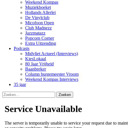
Weekend Kompas
Muziekboeket
Hollands Allerlei
De Vinylclub
Micofoon Open
Club Madnezz
Jazzmatazz
Popcorn Corner
Extra Uitzending
Podcasts
Midvliet Actueel (Interviews)
KiesLokaal
80 Jaar Vrijheid
Baanbreker
Column burgemeester Vroom
Weekend Kompas Interviews
35 jaar
Zoeken