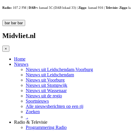
Radio:
107.2 FM |
DAB+:
kanaal 5C (DAB lokaal 33) |
Ziggo
kanaal 916 |
Televisie:
Ziggo
ka
bar
bar
bar
Midvliet.nl
×
Home
Nieuws
Nieuws uit Leidschendam-Voorburg
Nieuws uit Leidschendam
Nieuws uit Voorburg
Nieuws uit Stompwijk
Nieuws uit Wassenaar
Nieuws uit de regio
Sportnieuws
Alle nieuwsberichten op een rij
Zoeken
.
Radio & Televisie
Programmering Radio