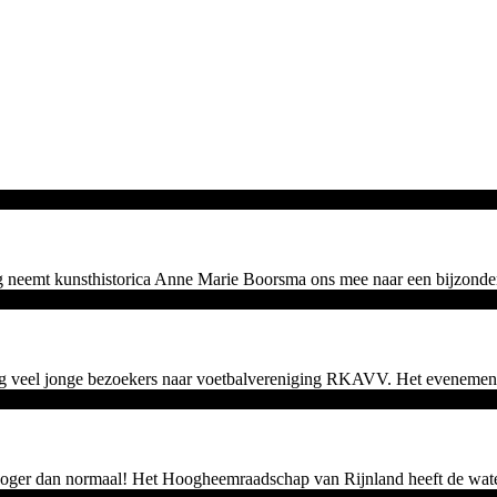
neemt kunsthistorica Anne Marie Boorsma ons mee naar een bijzonder be
 veel jonge bezoekers naar voetbalvereniging RKAVV. Het evenement 
k hoger dan normaal! Het Hoogheemraadschap van Rijnland heeft de wate