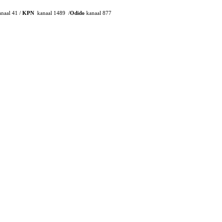
naal 41 /
KPN
kanaal 1489 /
Odido
kanaal 877