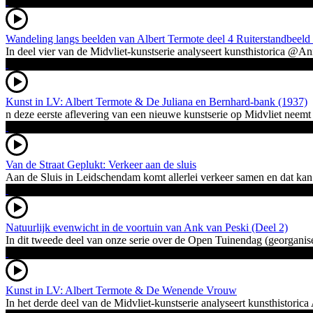
Wandeling langs beelden van Albert Termote deel 4 Ruiterstandbeeld
In deel vier van de Midvliet-kunstserie analyseert kunsthistorica @
Kunst in LV: Albert Termote & De Juliana en Bernhard-bank (1937)
n deze eerste aflevering van een nieuwe kunstserie op Midvliet neem
Van de Straat Geplukt: Verkeer aan de sluis
Aan de Sluis in Leidschendam komt allerlei verkeer samen en dat kan g
Natuurlijk evenwicht in de voortuin van Ank van Peski (Deel 2)
In dit tweede deel van onze serie over de Open Tuinendag (georganisee
Kunst in LV: Albert Termote & De Wenende Vrouw
In het derde deel van de Midvliet-kunstserie analyseert kunsthistor