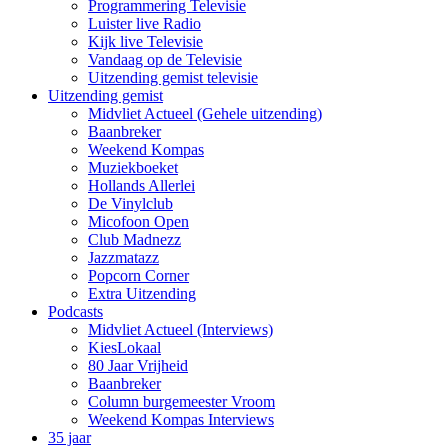
Programmering Televisie
Luister live Radio
Kijk live Televisie
Vandaag op de Televisie
Uitzending gemist televisie
Uitzending gemist
Midvliet Actueel (Gehele uitzending)
Baanbreker
Weekend Kompas
Muziekboeket
Hollands Allerlei
De Vinylclub
Micofoon Open
Club Madnezz
Jazzmatazz
Popcorn Corner
Extra Uitzending
Podcasts
Midvliet Actueel (Interviews)
KiesLokaal
80 Jaar Vrijheid
Baanbreker
Column burgemeester Vroom
Weekend Kompas Interviews
35 jaar