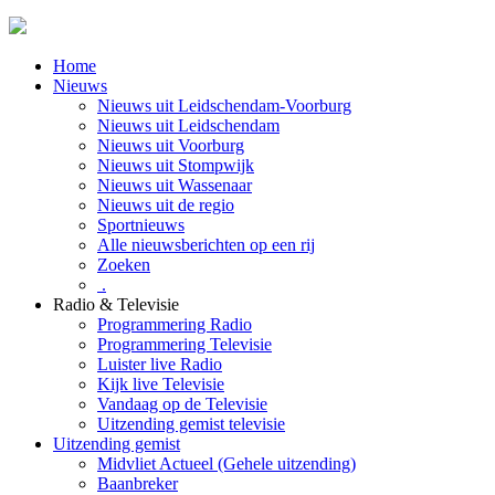
Home
Nieuws
Nieuws uit Leidschendam-Voorburg
Nieuws uit Leidschendam
Nieuws uit Voorburg
Nieuws uit Stompwijk
Nieuws uit Wassenaar
Nieuws uit de regio
Sportnieuws
Alle nieuwsberichten op een rij
Zoeken
.
Radio & Televisie
Programmering Radio
Programmering Televisie
Luister live Radio
Kijk live Televisie
Vandaag op de Televisie
Uitzending gemist televisie
Uitzending gemist
Midvliet Actueel (Gehele uitzending)
Baanbreker