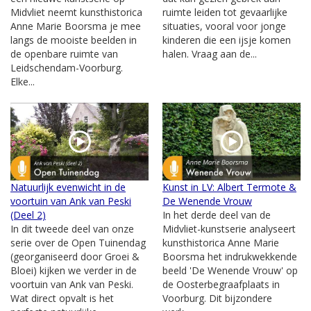
Midvliet neemt kunsthistorica
ruimte leiden tot gevaarlijke
Anne Marie Boorsma je mee
situaties, vooral voor jonge
langs de mooiste beelden in
kinderen die een ijsje komen
de openbare ruimte van
halen. Vraag aan de...
Leidschendam-Voorburg.
Elke...
Natuurlijk evenwicht in de
Kunst in LV: Albert Termote &
voortuin van Ank van Peski
De Wenende Vrouw
(Deel 2)
In het derde deel van de
In dit tweede deel van onze
Midvliet-kunstserie analyseert
serie over de Open Tuinendag
kunsthistorica Anne Marie
(georganiseerd door Groei &
Boorsma het indrukwekkende
Bloei) kijken we verder in de
beeld 'De Wenende Vrouw' op
voortuin van Ank van Peski.
de Oosterbegraafplaats in
Wat direct opvalt is het
Voorburg. Dit bijzondere