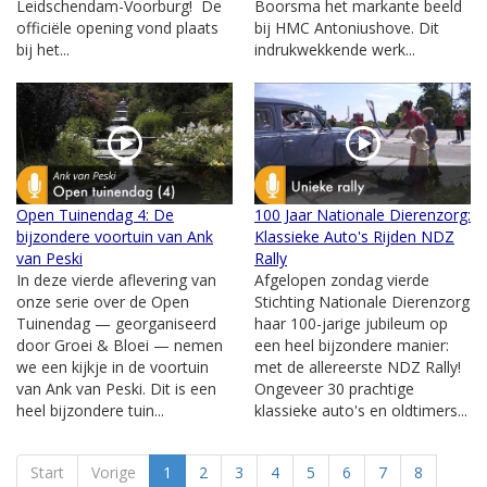
Leidschendam-Voorburg! De
Boorsma het markante beeld
officiële opening vond plaats
bij HMC Antoniushove. Dit
bij het...
indrukwekkende werk...
Open Tuinendag 4: De
100 Jaar Nationale Dierenzorg:
bijzondere voortuin van Ank
Klassieke Auto's Rijden NDZ
van Peski
Rally
In deze vierde aflevering van
Afgelopen zondag vierde
onze serie over de Open
Stichting Nationale Dierenzorg
Tuinendag — georganiseerd
haar 100-jarige jubileum op
door Groei & Bloei — nemen
een heel bijzondere manier:
we een kijkje in de voortuin
met de allereerste NDZ Rally!
van Ank van Peski. Dit is een
Ongeveer 30 prachtige
heel bijzondere tuin...
klassieke auto's en oldtimers...
Start
Vorige
1
2
3
4
5
6
7
8