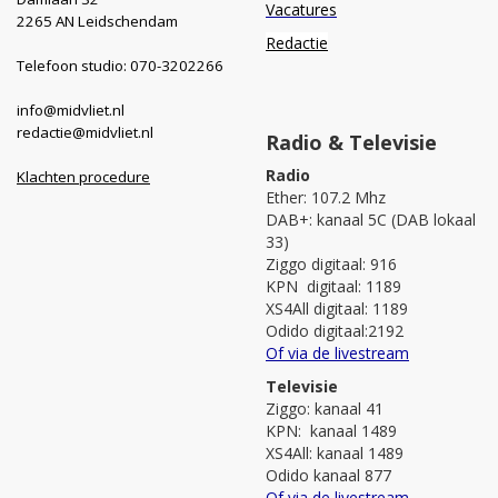
Vacatures
2265 AN Leidschendam
Redactie
Telefoon studio: 070-3202266
info@midvliet.nl
redactie@midvliet.nl
Radio & Televisie
Radio
Klachten procedure
Ether: 107.2 Mhz
DAB+: kanaal 5C (DAB lokaal
33)
Ziggo digitaal: 916
KPN digitaal: 1189
XS4All digitaal: 1189
Odido digitaal:2192
Of via de livestream
Televisie
Ziggo: kanaal 41
KPN: kanaal 1489
XS4All: kanaal 1489
Odido kanaal 877
Of via de livestream