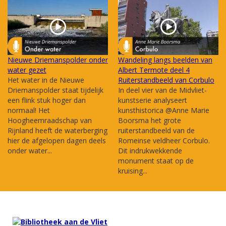
Nieuwe Driemanspolder onder
Wandeling langs beelden van
water gezet
Albert Termote deel 4
Het water in de Nieuwe
Ruiterstandbeeld van Corbulo
Driemanspolder staat tijdelijk
In deel vier van de Midvliet-
een flink stuk hoger dan
kunstserie analyseert
normaal! Het
kunsthistorica @Anne Marie
Hoogheemraadschap van
Boorsma het grote
Rijnland heeft de waterberging
ruiterstandbeeld van de
hier de afgelopen dagen deels
Romeinse veldheer Corbulo.
onder water...
Dit indrukwekkende
monument staat op de
kruising...