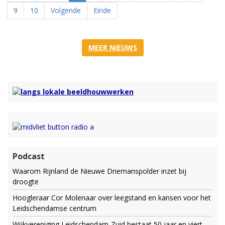
9
10
Volgende
Einde
MEER NIEUWS
Podcast
Waarom Rijnland de Nieuwe Driemanspolder inzet bij
droogte
Hoogleraar Cor Molenaar over leegstand en kansen voor het
Leidschendamse centrum
Wijkvereniging Leidschendam-Zuid bestaat 50 jaar en viert