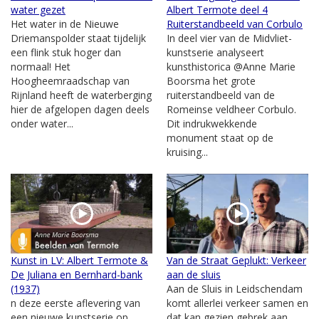
water gezet
Albert Termote deel 4
Het water in de Nieuwe
Ruiterstandbeeld van Corbulo
Driemanspolder staat tijdelijk
In deel vier van de Midvliet-
een flink stuk hoger dan
kunstserie analyseert
normaal! Het
kunsthistorica @Anne Marie
Hoogheemraadschap van
Boorsma het grote
Rijnland heeft de waterberging
ruiterstandbeeld van de
hier de afgelopen dagen deels
Romeinse veldheer Corbulo.
onder water...
Dit indrukwekkende
monument staat op de
kruising...
Kunst in LV: Albert Termote &
Van de Straat Geplukt: Verkeer
De Juliana en Bernhard-bank
aan de sluis
(1937)
Aan de Sluis in Leidschendam
n deze eerste aflevering van
komt allerlei verkeer samen en
een nieuwe kunstserie op
dat kan gezien gebrek aan