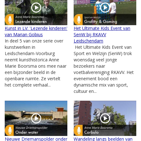
Kunst in LV: 'Lezende kinderen'
Het Ultimate Kids Event van
van Marian Gobius
SenW bij RKAVV
In deel 5 van onze serie over
Leidschendam
kunstwerken in
Het Ultimate Kids Event van
Leidschendam-Voorburg
Sport en Welzijn (SenW) trok
neemt kunsthistorica Anne
woensdag veel jonge
Marie Boorsma ons mee naar
bezoekers naar
een bijzonder beeld in de
voetbalvereniging RKAVV. Het
openbare ruimte. Ze vertelt
evenement bood een
het complete verhaal...
dynamische mix van sport,
cultuur en...
Nieuwe Driemanspolder onder
Wandeling langs beelden van